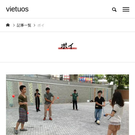
vietuos
国内のジャグリング情報を収集・整理・発信するメディア
記事一覧
ポイ
ポイ
NEW POST
発表会
イベント
 juggling
「JJF 2020」、開催
「ディアボ
、第２回公
形式を変更。国内各地
ェスティバ