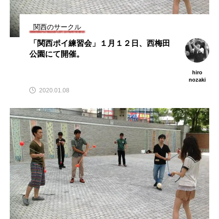
ェスト映像
でオンラインとオフラ
２」、８月
北の数少な
インの合同開催へ。
催。
hiro
hiro
ングの舞
nozaki
nozaki
関西のサークル
6
2020.08.18
2022.06.2
「関西ポイ練習会」１月１２日、西梅田
公園にて開催。
地域と道具から探す
hiro
nozaki
2020.01.08
北海道
東北
関東
中部
関西
四国
中国
九州
沖縄
オンライン
ボール
クラブ
リング
ディアボロ
スティック
デビルスティック
フラワースティック
シガーボックス
ハット
シェーカーカップ