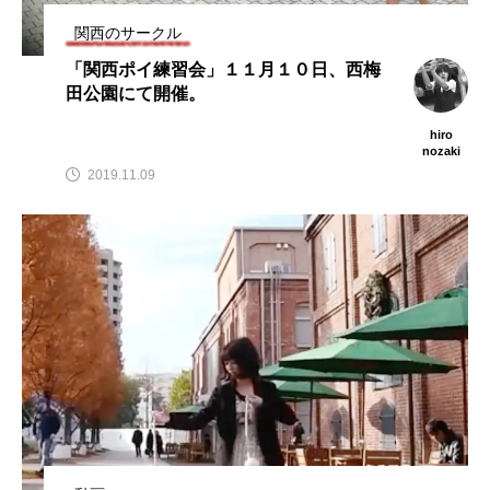
関西のサークル
スピニングプレート
ピザ回し
ポイ
「関西ポイ練習会」１１月１０日、西梅
メテオ
スタッフ
フープ
田公園にて開催。
hiro
コンタクトジャグリング
マイナージャグリング
nozaki
2019.11.09