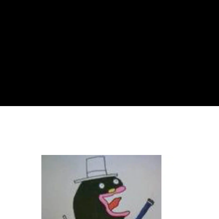
 2020」、開催形
「ディアボロサマーフ
更。国内各地で
ェスティバル ２０２
インとオフライ
２」、８月２６日開
hiro
同開催へ。
催。
nozaki
.08.18
2022.06.21
縄
オンライン
フラワースティック