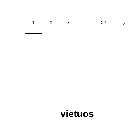
1
2
3
…
22
vietuos