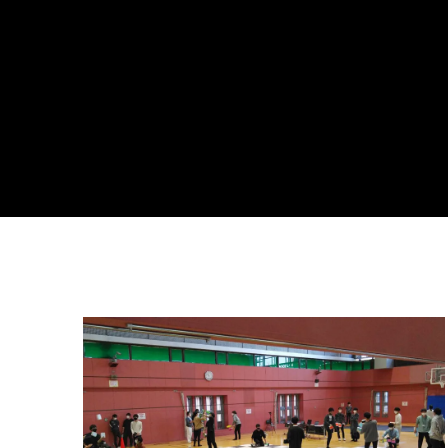
「Dice ~the juggling s
「JJF
how~」、第２回公演
式を変
のダイジェスト映像を
オンラ
hiro
hiro
公開。東北の数少ない
ンの合
nozaki
nozaki
ジャグリングの舞台。
2022.06.16
2020
地域と道具から探す
中部
関西
四国
中国
九州
沖
ング
ディアボロ
スティック
デビルスティック