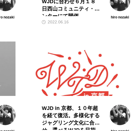
WJDに合わせ６月１８
日西山コミュニティ・セ
ンターにて開催。
ro nozaki
hiro nozaki
2022.06.16
WJD in 京都、１０年超
を経て復活。多様化する
ジャグリング文化に合わ
せ、選べるWJDを目指