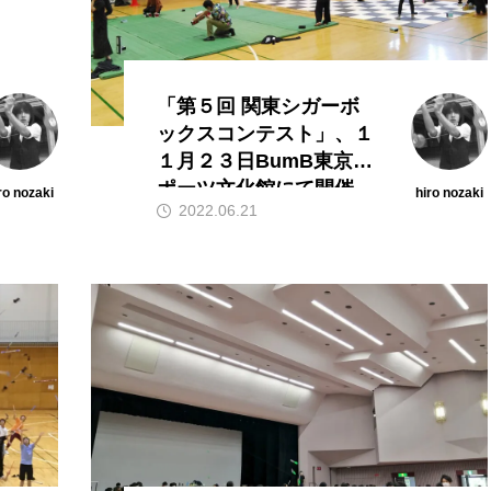
シェーカーカップ
スピニングプレート
ピザ回し
コンタクトジャグリング
マイナージャグリング
「第５回 関東シガーボ
ックスコンテスト」、１
１月２３日BumB東京ス
ポーツ文化館にて開催。
ro nozaki
hiro nozaki
2022.06.21