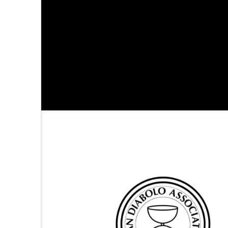
019」、台風１
「ディアボロサマーフ
に伴う対応に
ェスティバル ２０２
２」、８月２６日開
hiro
催。
nozaki
9
2022.06.21
北海道
東北
関東
ボール
クラブ
リ