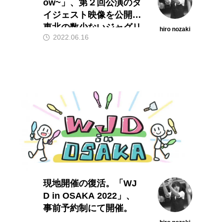
ow~」、第２回公演のダ
イジェスト映像を公開。
東北の数少ないジャグリ
hiro nozaki
2022.06.16
ングの舞台。
現地開催の復活。「WJ
D in OSAKA 2022」、
事前予約制にて開催。