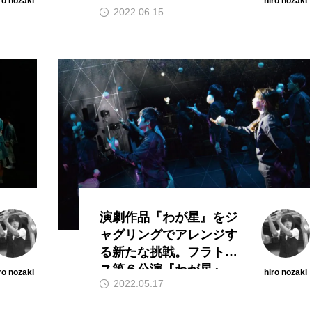
ro nozaki
hiro nozaki
2022.06.15
す。
演劇作品『わが星』をジ
ャグリングでアレンジす
る新たな挑戦。フラトレ
ス第６公演『わが星』、
ro nozaki
hiro nozaki
2022.05.17
完成版を５月２０日
（金）より上演。