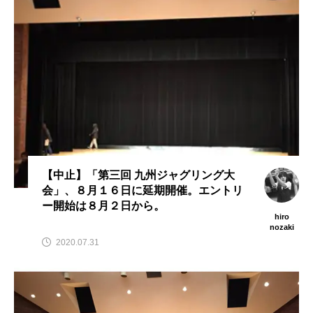
スピニングプレート
ピザ回し
ポイ
メテオ
スタッフ
フープ
コンタクトジャグリング
マイナージャグリング
【中止】「第三回 九州ジャグリング大
会」、８月１６日に延期開催。エントリ
ー開始は８月２日から。
hiro
nozaki
2020.07.31