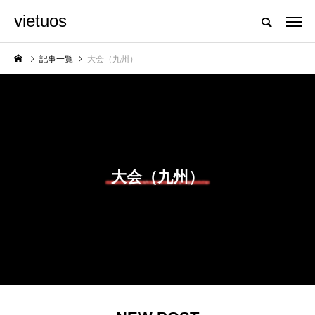
vietuos
国内のジャグリング情報を収集・整理・発信するメディア
記事一覧
大会（九州）
NEW POST
舞台
発表会
大会（九州）
「Dice ~the juggling
「JJF 2020」、開催
show~」、第２回公
形式を変更。国内各地