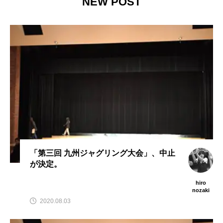
NEW POST
演のダイジェスト映像
でオンラインとオフラ
を公開。東北の数少な
インの合同開催へ。
hiro
hiro
いジャグリングの舞
nozaki
nozaki
台。
2022.06.16
2020.08.18
地域と道具から探す
北海道
東北
関東
中部
関西
四国
中国
九州
沖縄
オンライン
ボール
クラブ
リング
「第三回 九州ジャグリング大会」、中止
が決定。
ディアボロ
スティック
デビルスティック
hiro
フラワースティック
シガーボックス
nozaki
2020.08.03
ハット
シェーカーカップ