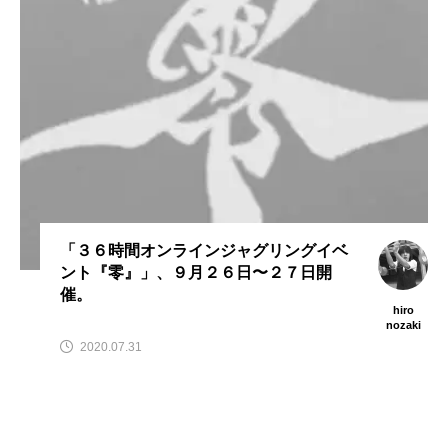
スピニングプレート
ピザ回し
ポイ
メテオ
スタッフ
フープ
コンタクトジャグリング
マイナージャグリング
「３６時間オンラインジャグリングイベ
ント『零』」、９月２６日〜２７日開
催。
hiro
nozaki
2020.07.31