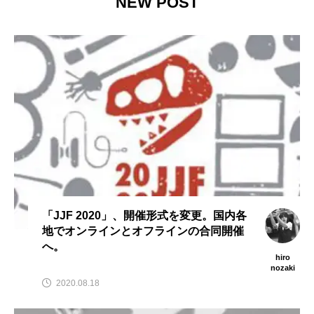
NEW POST
２」、８月２６日開
演のダイジェスト映像
催。
を公開。東北の数少な
hiro
hiro
いジャグリングの舞
nozaki
nozaki
台。
2022.06.21
2022.06.16
地域と道具から探す
北海道
東北
関東
中部
関西
四国
中国
九州
沖縄
オンライン
ボール
クラブ
リング
「JJF 2020」、開催形式を変更。国内各
地でオンラインとオフラインの合同開催
ディアボロ
スティック
デビルスティック
へ。
hiro
フラワースティック
シガーボックス
nozaki
2020.08.18
ハット
シェーカーカップ