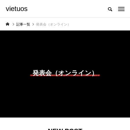
vietuos
国内のジャグリング情報を収集・整理・発信するメディア
記事一覧
発表会（オンライン）
NEW POST
大会
舞台
発表会（オンライン）
「ディアボロサマーフ
「Dice ~the juggling
ェスティバル ２０２
show~」、第２回公