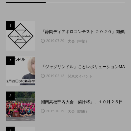
1
「静岡ディアボロコンテスト ２０２０」開催決
2019.07.29
大会（中部）
2
「ジャグリンドル」ことレボリューションMAY
2019.02.13
関東のイベント
3
湘南高校部内大会「梨汁杯」、１０月２５日（日
2015.10.19
大会（関東）