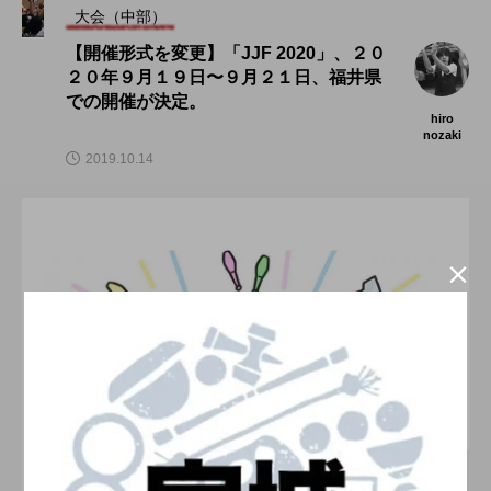
大会（中部）
【開催形式を変更】「JJF 2020」、２０
２０年９月１９日〜９月２１日、福井県
での開催が決定。
hiro
nozaki
2019.10.14

大阪のイベント