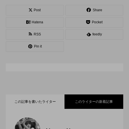
スピニングプレート
ピザ回し
ポイ
Post
Share
Hatena
Pocket
メテオ
スタッフ
フープ
RSS
feedly
コンタクトジャグリング
マイナージャグリング
Pin it
この記事を書いたライター
このライターの新着記事
「ディアボロサマーフェスティバル ２０
2022.06.21
２２」、８月２６日開催。