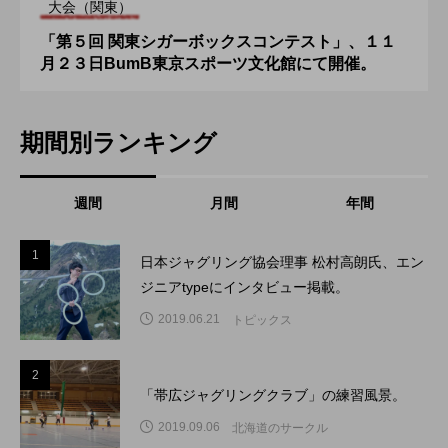
大会（関東）
「第５回 関東シガーボックスコンテスト」、１１
月２３日BumB東京スポーツ文化館にて開催。
期間別ランキング
週間
月間
年間
1
1
日本ジャグリング協会理事 松村高朗氏、エン
ジニアtypeにインタビュー掲載。
2019.06.21
トピックス
2
2
「帯広ジャグリングクラブ」の練習風景。
2019.09.06
北海道のサークル