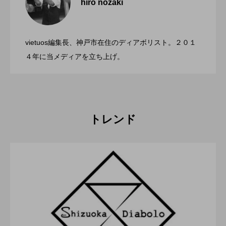
hiro nozaki
「第５回 関東シガーボックスコンテス
2022.06.21
ト」、１１月２３日BumB東京スポーツ文
化館にて開催。
vietuos編集長、神戸市在住のディアボリスト。２０１
ブラボーコンテスト、１２月１１日開
2022.06.21
４年に当メディアを立ち上げ。
催。運営スタッフも募集中。
トレンド