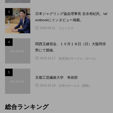
3
3
日本ジャグリング協会理事長 吉永裕紀氏、tal
entbookにインタビュー掲載。
2020.08.21
トピックス
4
4
関西玉練習会、１０月１８日（日）大阪阿倍
野にて開催。
2015.10.17
道具別のサークル（ボール）
5
5
京都工芸繊維大学 奇術部
2014.10.19
大学のサークル（関西）
総合ランキング