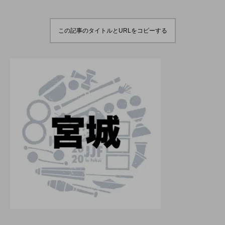
演のダイジェスト映像
でオンラインとオフラ
を公開。東北の数少な
インの合同開催へ。
hiro
hiro
いジャグリングの舞
nozaki
nozaki
台。
2022.06.16
2020.08.18
この記事のタイトルとURLをコピーする
地域と道具から探す
北海道
東北
関東
中部
関西
四国
中国
九州
沖縄
オンライン
ボール
クラブ
リング
ディアボロ
スティック
デビルスティック
フラワースティック
シガーボックス
ハット
シェーカーカップ