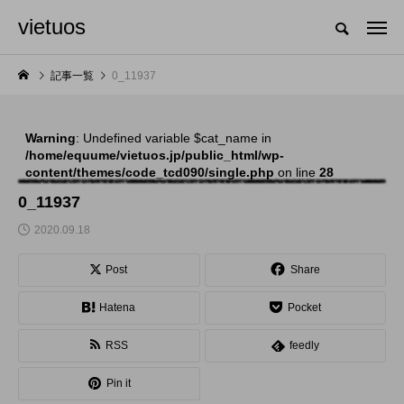
vietuos
国内のジャグリング情報を収集・整理・発信するメディア
記事一覧
0_11937
Warning
: Undefined variable $cat_name in
NEW POST
/home/equume/vietuos.jp/public_html/wp-
content/themes/code_tcd090/single.php
on line
28
舞台
発表会
0_11937
2020.09.18
Post
Share
Hatena
Pocket
RSS
feedly
「Dice ~the juggling
「JJF 2020」、開催
Pin it
show~」、第２回公
形式を変更。国内各地