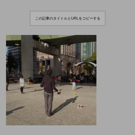
演のダイジェスト映像
でオンラインとオフラ
を公開。東北の数少な
インの合同開催へ。
hiro
hiro
いジャグリングの舞
nozaki
nozaki
台。
2022.06.16
2020.08.18
この記事のタイトルとURLをコピーする
地域と道具から探す
北海道
東北
関東
中部
関西
四国
中国
九州
沖縄
オンライン
ボール
クラブ
リング
ディアボロ
スティック
デビルスティック
フラワースティック
シガーボックス
ハット
シェーカーカップ