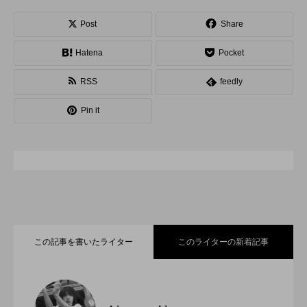
スピニングプレート
ピザ回し
ポイ
Post
Share
Hatena
Pocket
メテオ
スタッフ
フープ
RSS
feedly
コンタクトジャグリング
マイナージャグリング
Pin it
この記事を書いたライター
このライターの新着記事
「ディアボロサマーフェスティバル ２０
2022.06.21
２２」、８月２６日開催。