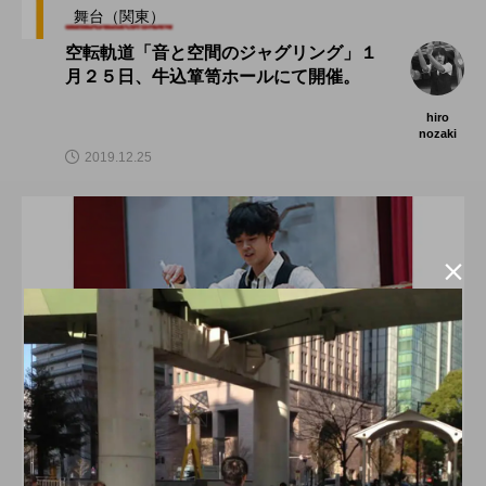
舞台（関東）
空転軌道「音と空間のジャグリング」１
月２５日、牛込箪笥ホールにて開催。
hiro
nozaki
2019.12.25

大会（中部）