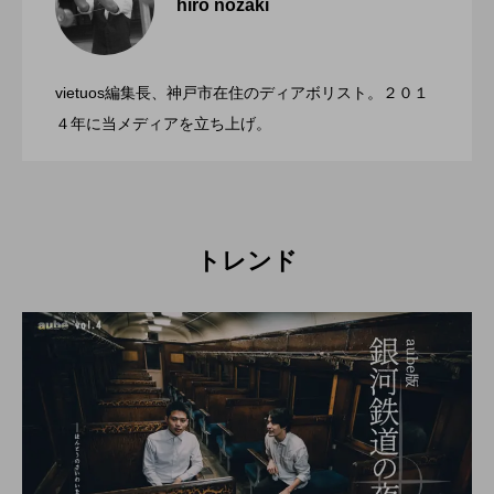
hiro nozaki
「第５回 関東シガーボックスコンテス
2022.06.21
ト」、１１月２３日BumB東京スポーツ文
化館にて開催。
vietuos編集長、神戸市在住のディアボリスト。２０１
ブラボーコンテスト、１２月１１日開
2022.06.21
４年に当メディアを立ち上げ。
催。運営スタッフも募集中。
トレンド