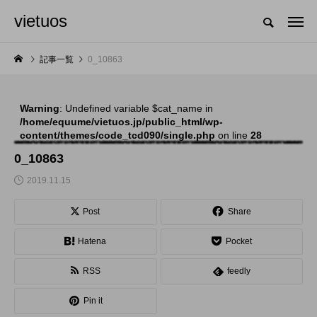
vietuos
国内のジャグリング情報を収集・整理・発信するメディア
記事一覧
0_10863
Warning
: Undefined variable $cat_name in
NEW POST
/home/equume/vietuos.jp/public_html/wp-
content/themes/code_tcd090/single.php
on line
28
舞台
発表会
0_10863
2019.11.15
Post
Share
Hatena
Pocket
RSS
feedly
「Dice ~the juggling
「JJF 2020」、開催
Pin it
show~」、第２回公
形式を変更。国内各地