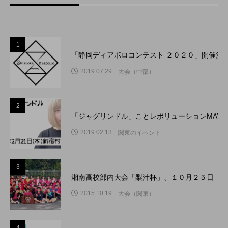
1
「静岡ディアボロコンテスト ２０２０」開催決
2019.07.29
大会（中部）
2
「ジャグリンドル」ことレボリューションMAY
2019.02.13
関東のイベント
3
湘南高校部内大会「梨汁杯」、１０月２５日（日
2015.10.19
大会（関東）