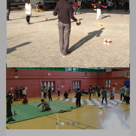
【中止】「第六回 中部学生ジャグリング
大会」、審査員とゲストステージを公
開。ゲストは田多加津輝氏。
hiro
nozaki
2019.11.02
新着記事