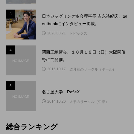
3
3
日本ジャグリング協会理事長 吉永裕紀氏、tal
entbookにインタビュー掲載。
2020.08.21
トピックス
4
4
関西玉練習会、１０月１８日（日）大阪阿倍
野にて開催。
2015.10.17
道具別のサークル（ボール）
5
5
名古屋大学 RefleX
2014.10.26
大学のサークル（中部）
総合ランキング