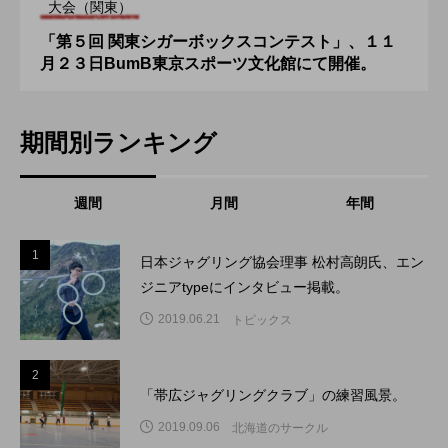
大会（関東）
「第５回 関東シガーボックスコンテスト」、１１
月２３日BumB東京スポーツ文化館にて開催。
期間別ランキング
週間
月間
年間
1
1
日本ジャグリング協会理事 松村高朗氏、エン
ジニアtypeにインタビュー掲載。
2019.06.21
トピックス
2
2
「帯広ジャグリングクラブ」の練習風景。
2019.09.06
北海道のサークル