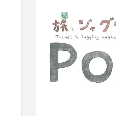
ボロサマーフ
「Dice ~the juggling s
「WJD 2022」終了。各
コンテスト結果。
ル ２０２
how~」、第２回公演
月２６日開
のダイジェスト映像を
hiro
公開。東北の数少ない
nozaki
ジャグリングの舞台。
1
2022.06.16
北海道
東北
関東
ボール
クラブ
リ