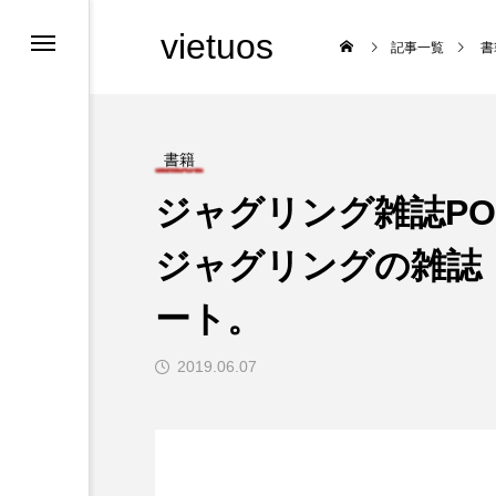
vietuos
記事一覧
書
書籍
ジャグリング雑誌PO
舞台
ジャグリングの雑誌：
ート。

2019.06.07
福岡のイベント