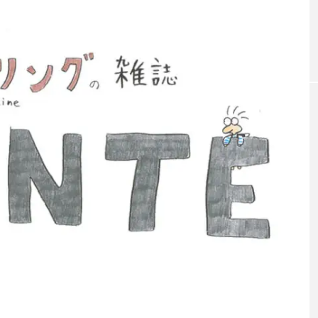
「JJF 2020」、開催形
「ディ
地の様子とフォト
「ディアボロサマーフェスティバル ２
２」、８月２６日開催。
式を変更。国内各地で
ェステ
オンラインとオフライ
２」、
hiro
hiro
ンの合同開催へ。
催。
nozaki
nozaki
2020.08.18
2022
地域と道具から探す
中部
関西
四国
中国
九州
沖
ング
ディアボロ
スティック
デビルスティック