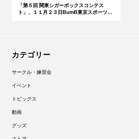
アボロサマーフ
ジャグリング新人戦、
０２
「第５回 関東シガーボックスコンテス
ブラ
ト」、１１月２３日BumB東京スポーツ文
運営
ィバル ２０２
運営メンバーを募集
化館にて開催。
８月２６日開
中。４月２３日（土）
hiro
を目途に。
nozaki
.06.21
2022.04.21
カテゴリー
サークル・練習会
イベント
トピックス
縄
オンライン
動画
フラワースティック
グッズ
ストア