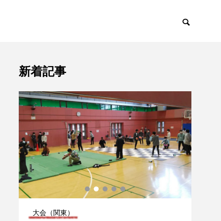
新着記事
ント
トピックス

大会（関東）
大会