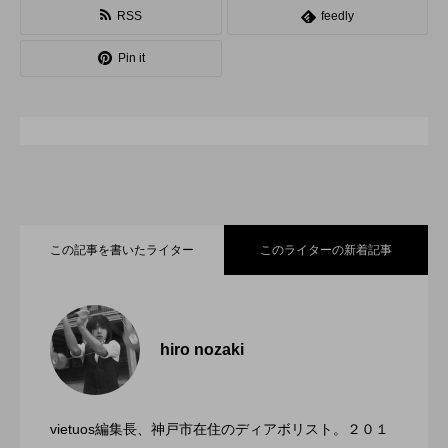
RSS
feedly
スピニングプレート
ピザ回し
ポイ
Pin it
メテオ
スタッフ
フープ
コンタクトジャグリング
マイナージャグリング
この記事を書いたライター
このライターの新着記事
「ディアボロサマーフェスティバル ２０
2022.06.21
２２」、８月２６日開催。
hiro nozaki
「第５回 関東シガーボックスコンテス
2022.06.21
ト」、１１月２３日BumB東京スポーツ文
化館にて開催。
vietuos編集長、神戸市在住のディアボリスト。２０１
ブラボーコンテスト、１２月１１日開