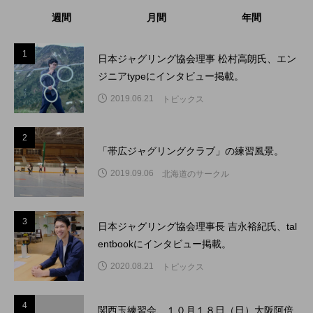
週間
月間
年間
1
1
日本ジャグリング協会理事 松村高朗氏、エン
ジニアtypeにインタビュー掲載。
2019.06.21
トピックス
2
2
「帯広ジャグリングクラブ」の練習風景。
2019.09.06
北海道のサークル
3
3
日本ジャグリング協会理事長 吉永裕紀氏、tal
entbookにインタビュー掲載。
2020.08.21
トピックス
4
4
関西玉練習会、１０月１８日（日）大阪阿倍