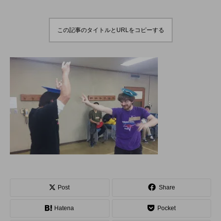
演のダイジェスト映像
でオンラインとオフラ
を公開。東北の数少な
インの合同開催へ。
hiro
hiro
いジャグリングの舞
nozaki
nozaki
台。
2022.06.16
2020.08.18
この記事のタイトルとURLをコピーする
地域と道具から探す
北海道
東北
関東
中部
関西
四国
中国
九州
沖縄
オンライン
ボール
クラブ
リング
ディアボロ
スティック
デビルスティック
Post
Share
フラワースティック
シガーボックス
Hatena
Pocket
ハット
シェーカーカップ