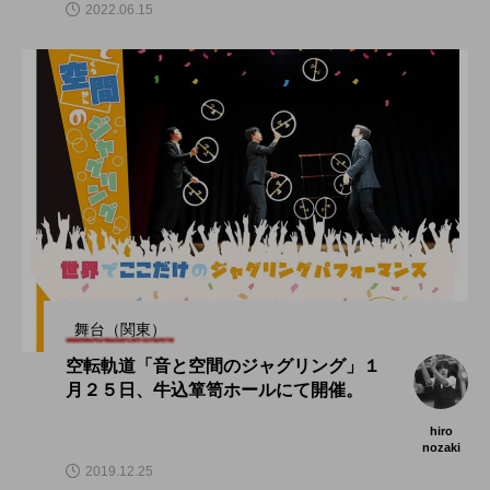
2022.06.15
舞台（関東）
空転軌道「音と空間のジャグリング」１
月２５日、牛込箪笥ホールにて開催。
hiro
nozaki
2019.12.25