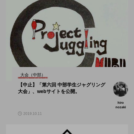
大会（中部）
【中止】「第六回 中部学生ジャグリング
大会」、webサイトを公開。
hiro
nozaki
2019.10.11