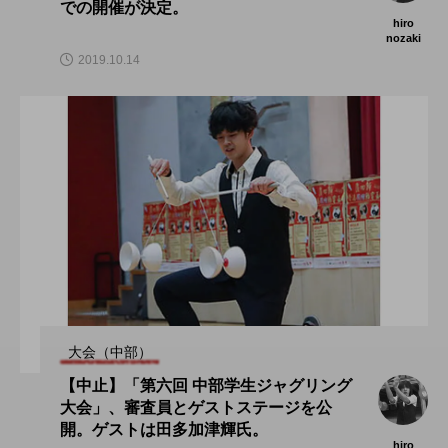
での開催が決定。
hiro
nozaki
2019.10.14
大会（中部）
【中止】「第六回 中部学生ジャグリング
大会」、審査員とゲストステージを公
開。ゲストは田多加津輝氏。
hiro