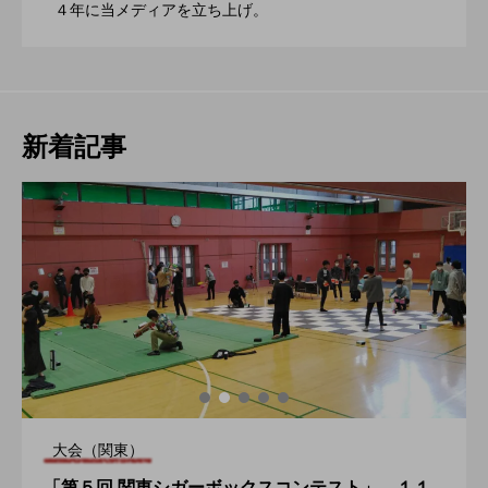
2022.06.21
４年に当メディアを立ち上げ。
催。運営スタッフも募集中。
新着記事
大会（関東）
「第５回 関東シガーボックスコンテスト」、１１