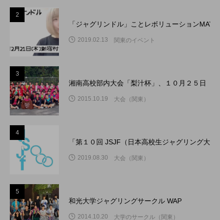
2
「ジャグリンドル」ことレボリューションMAY
2019.02.13
関東のイベント
3
湘南高校部内大会「梨汁杯」、１０月２５日（日
2015.10.19
大会（関東）
4
「第１０回 JSJF（日本高校生ジャグリング大
2019.08.30
大会（関東）
5
和光大学ジャグリングサークル WAP
2014.10.20
大学のサークル（関東）