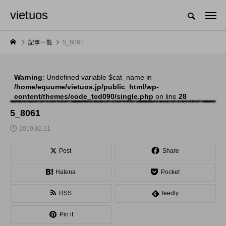
vietuos
国内のジャグリング情報を収集・整理・発信するメディア
記事一覧
5_8061
Warning
: Undefined variable $cat_name in
NEW POST
/home/equume/vietuos.jp/public_html/wp-
content/themes/code_tcd090/single.php
on line
28
舞台
発表会
5_8061
2019.02.11
Post
Share
Hatena
Pocket
RSS
feedly
「Dice ~the juggling
「JJF 2020」、開催
Pin it
show~」、第２回公
形式を変更。国内各地