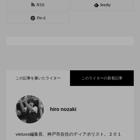
RSS
feedly
スピニングプレート
ピザ回し
ポイ
Pin it
メテオ
スタッフ
フープ
コンタクトジャグリング
マイナージャグリング
この記事を書いたライター
このライターの新着記事
「ディアボロサマーフェスティバル ２０
2022.06.21
２２」、８月２６日開催。
hiro nozaki
「第５回 関東シガーボックスコンテス
2022.06.21
ト」、１１月２３日BumB東京スポーツ文
化館にて開催。
vietuos編集長、神戸市在住のディアボリスト。２０１
ブラボーコンテスト、１２月１１日開