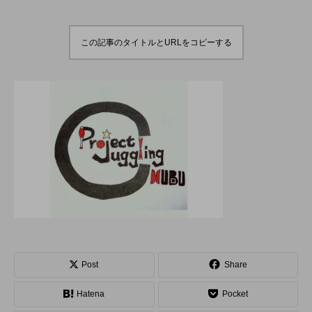
演のダイジェスト映像
でオンラインとオフラ
を公開。東北の数少な
インの合同開催へ。
hiro
hiro
いジャグリングの舞
nozaki
nozaki
台。
2022.06.16
2020.08.18
この記事のタイトルとURLをコピーする
地域と道具から探す
北海道
東北
関東
中部
関西
四国
中国
九州
沖縄
オンライン
ボール
クラブ
リング
ディアボロ
スティック
デビルスティック
Post
Share
フラワースティック
シガーボックス
Hatena
Pocket
ハット
シェーカーカップ