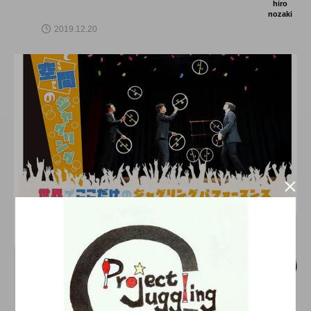
hiro
nozaki
2019.12.20

舞台（関東）
空転軌道「音と空間のジャグリング」１
月２５日、牛込箪笥ホールにて開催。
hiro
nozaki