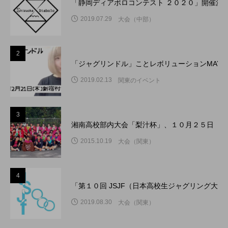
「静岡ディアボロコンテスト ２０２０」開催決
2019.07.29
大会（中部）
2
「ジャグリンドル」ことレボリューションMAY
2019.02.13
関東のイベント
3
湘南高校部内大会「梨汁杯」、１０月２５日（日
2015.10.19
大会（関東）
4
「第１０回 JSJF（日本高校生ジャグリング大
2019.08.30
大会（関東）