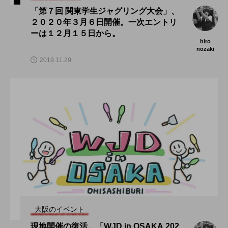
「第７回 関東学生ジャグリング大会」、
２０２０年３月６日開催。一次エントリ
ーは１２月１５日から。
hiro
nozaki
2019.11.29
大阪のイベント
現地開催の復活。「WJD in OSAKA 202