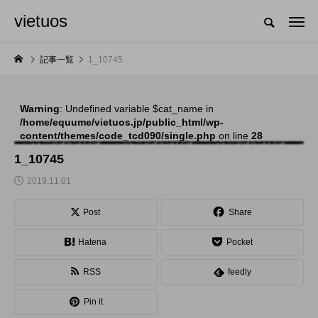
vietuos
国内のジャグリング情報を収集・整理・発信するメディア
記事一覧
1_10745
Warning
: Undefined variable $cat_name in
NEW POST
/home/equume/vietuos.jp/public_html/wp-
content/themes/code_tcd090/single.php
on line
28
舞台
発表会
1_10745
2019.11.01
Post
Share
Hatena
Pocket
RSS
feedly
「Dice ~the juggling
「JJF 2020」、開催
Pin it
show~」、第２回公
形式を変更。国内各地