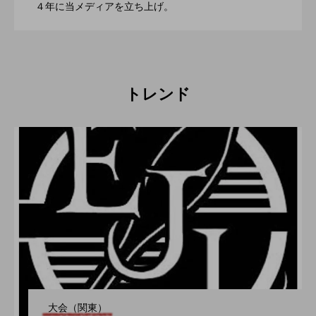
2022.06.21
４年に当メディアを立ち上げ。
催。運営スタッフも募集中。
トレンド
大会（関東）