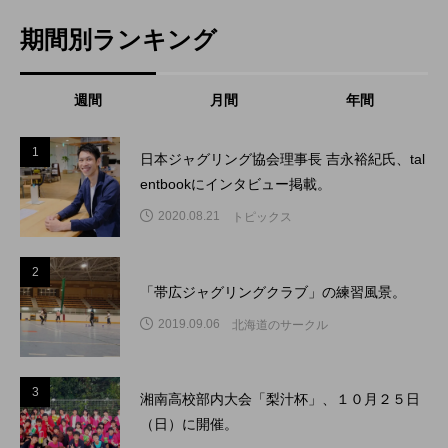
期間別ランキング
週間
月間
年間
1
1
日本ジャグリング協会理事長 吉永裕紀氏、tal
entbookにインタビュー掲載。
2020.08.21
トピックス
2
2
「帯広ジャグリングクラブ」の練習風景。
2019.09.06
北海道のサークル
3
3
湘南高校部内大会「梨汁杯」、１０月２５日
（日）に開催。