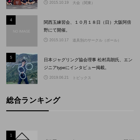
2015.10.19
大会（関東）
4
4
関西玉練習会、１０月１８日（日）大阪阿倍
野にて開催。
2015.10.17
道具別のサークル（ボール）
5
5
日本ジャグリング協会理事 松村高朗氏、エン
ジニアtypeにインタビュー掲載。
2019.06.21
トピックス
総合ランキング
1