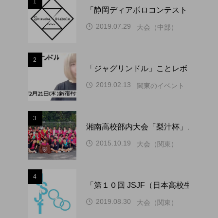
1
「静岡ディアボロコンテスト ２０２
2019.07.29
大会（中部）
2
「ジャグリンドル」ことレボリューシ
2019.02.13
関東のイベント
3
湘南高校部内大会「梨汁杯」、１０
2015.10.19
大会（関東）
4
「第１０回 JSJF（日本高校生ジ
2019.08.30
大会（関東）