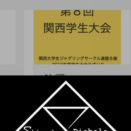
大会（関西）
「第８回 関西学生大
会」２０２０年３月８
日、西成区民センターに
て開催。
ro nozaki
hiro nozaki
2019.12.20