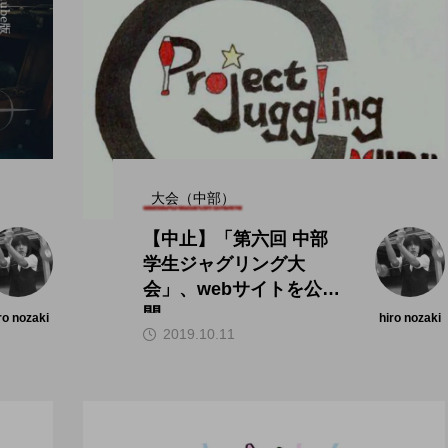
大会（中部）
【中止】「第六回 中部
学生ジャグリング大
会」、webサイトを公
開。
ro nozaki
hiro nozaki
2019.10.11