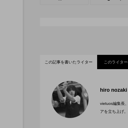
シガーボックス
ハット
スタッフ
フープ
この記事を書いたライター
このライター
「ディアボロサマーフェ
2022.06.21
hiro nozaki
「第５回 関東シガーボ
2022.06.21
文化館にて開催。
vietuos
アを立ち上げ。
ブラボーコンテスト、１
2022.06.21