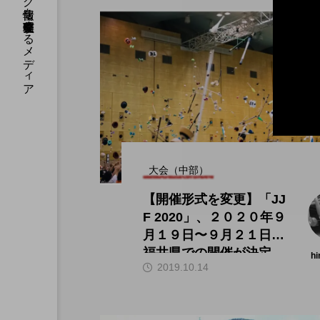
国内のジャグリング情報を収集・整理・発信するメディア
大会（中部）
【開催形式を変更】「JJ
F 2020」、２０２０年９
月１９日〜９月２１日、
福井県での開催が決定。
hi
2019.10.14