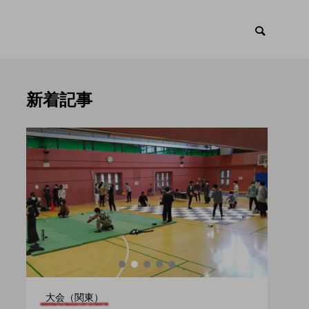
新着記事
ント
トピックス

大会（関東）
大会