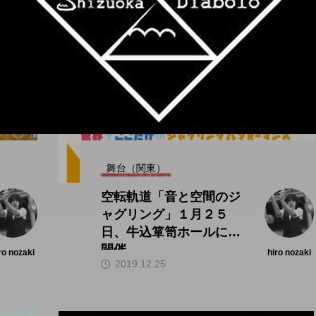
舞台（関東）
空転軌道「音と空間のジ
ャグリング」１月２５
日、牛込箪笥ホールにて
開催。
ro nozaki
hiro nozaki
2019.12.25