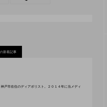
シェーカーカップ
スピニングプレート
ピザ回し
コンタクトジャグリング
マイナージャグリング
の新着記事
スティバル ２０２２」、８月２６日開催。
ックスコンテスト」、１１月２３日BumB東京スポーツ
編集長、神戸市在住のディアボリスト。２０１４年に当メディ
２月１１日開催。運営スタッフも募集中。