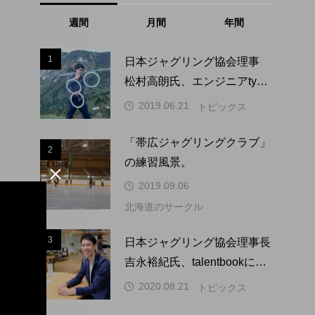
週間
月間
年間
1
1
日本ジャグリング協会理事
松村高朗氏、エンジニアtype
にインタビュー掲載。
2019.06.21
トピックス
「帯広ジャグリングクラブ」
2
2
の練習風景。

2019.09.06
北海道のサークル
3
3
日本ジャグリング協会理事長
吉永裕紀氏、talentbookにイ
ンタビュー掲載。
2020.08.21
トピックス