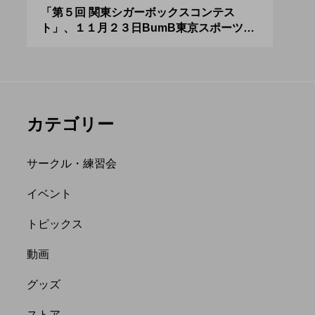
アボロサマーフ
ジャグリング新人戦、
０２
「第５回 関東シガーボックスコンテス
ブラ
ト」、１１月２３日BumB東京スポーツ文
運営
ィバル ２０２
運営メンバーを募集
化館にて開催。
８月２６日開
中。４月２３日（土）
hiro
を目途に。
nozaki
.06.21
2022.04.21
カテゴリー
サークル・練習会
イベント
トピックス
縄
オンライン
動画
フラワースティック
グッズ
ストア