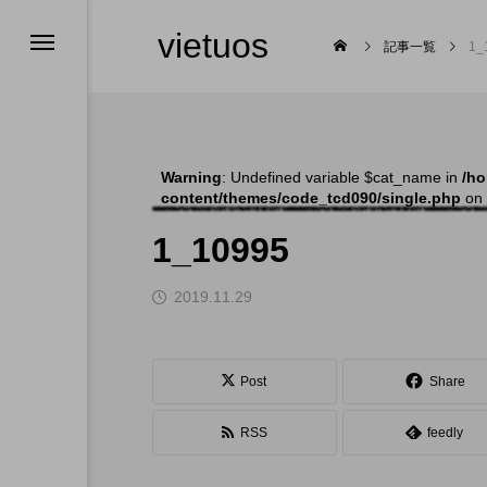
vietuos
記事一覧
1_
Warning
: Undefined variable $cat_name in
/ho
content/themes/code_tcd090/single.php
on 
舞台
1_10995
2019.11.29

Post
Share
RSS
feedly
福岡のイベント