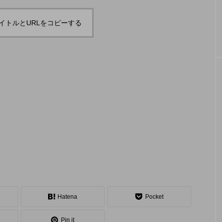
「JJF 2020」、開催形
「ディ
地の様子とフォト
「ディアボロサマーフェスティバル ２
２」、８月２６日開催。
式を変更。国内各地で
ェステ
イトルとURLをコピーする
オンラインとオフライ
２」、
hiro
hiro
ンの合同開催へ。
催。
nozaki
nozaki
2020.08.18
2022
地域と道具から探す
中部
関西
四国
中国
九州
沖
Hatena
Pocket
ング
ディアボロ
スティック
デビルスティック
Pin it