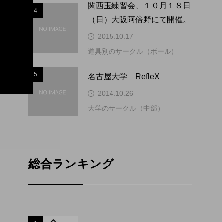
関西玉練習会、１０月１８日
4
4
（日）大阪阿倍野にて開催。
2015.10.17
道具別のサークル（ボール）
5
5
名古屋大学 RefleX
2014.10.26
大学のサークル（中部）
総合ランキング