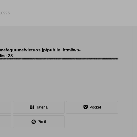
10995
NEW POST
me/equume/vietuos.jp/public_html/wp-
line
28
発表会
イベ
Hatena
Pocket
Pin it
大会（関東）