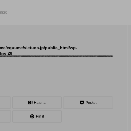
8820
NEW POST
me/equume/vietuos.jp/public_html/wp-
line
28
発表会
イベ
Hatena
Pocket
Pin it
大会（関東）