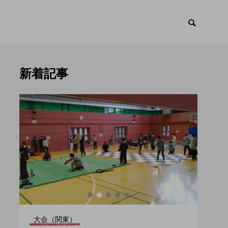
新着記事
ント
トピックス

大会（関東）
大会