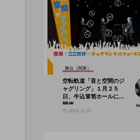
舞台（関東）
空転軌道「音と空間のジ
ャグリング」１月２５
日、牛込箪笥ホールにて
開催。
hi
2019.12.25