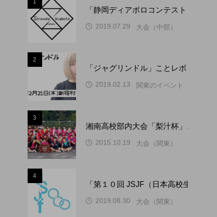
1
「静岡ディアボロコンテスト ２０２
2019.07.29
大会（中部）
2
「ジャグリンドル」ことレボリューシ
2019.02.13
関東のイベント
3
湘南高校部内大会「梨汁杯」、１０
2015.10.19
大会（関東）
4
「第１０回 JSJF（日本高校生ジ
2019.08.30
大会（関東）