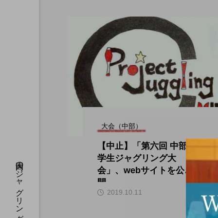
大会（中部）
【中止】「第六回 中部
学生ジャグリング大
会」、webサイトを公
開。
hi
2019.10.11