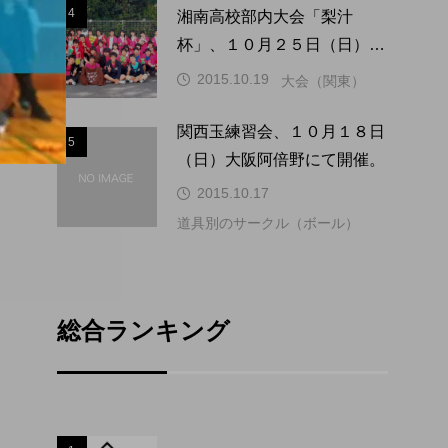
4
4
湘南高校部内大会「梨汁
杯」、１０月２５日（日）に
開催。
2015.10.19
大会（関東）
関西玉練習会、１０月１８日
5
5
（日）大阪阿倍野にて開催。
2015.10.17
道具別のサークル（ボール）
総合ランキング