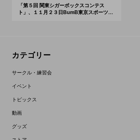
アボロサマーフ
ジャグリング新人戦、
０２
「第５回 関東シガーボックスコンテス
ブラ
ト」、１１月２３日BumB東京スポーツ文
運営
ィバル ２０２
運営メンバーを募集
化館にて開催。
８月２６日開
中。４月２３日（土）
hiro
を目途に。
nozaki
.06.21
2022.04.21
カテゴリー
サークル・練習会
イベント
トピックス
縄
オンライン
動画
フラワースティック
グッズ
ストア