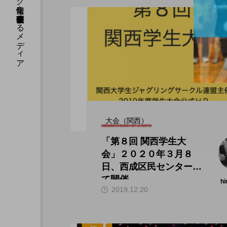
国内のジャグリング情報を収集・整理・発信するメディア
大会（関西）
「第８回 関西学生大
会」２０２０年３月８
日、西成区民センターに
て開催。
hi
2019.12.20