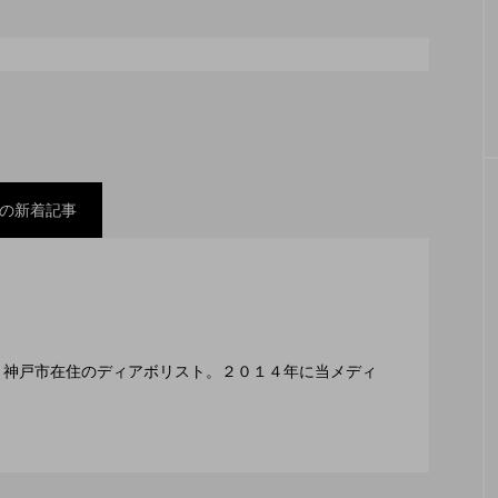
シェーカーカップ
スピニングプレート
ピザ回し
コンタクトジャグリング
マイナージャグリング
の新着記事
スティバル ２０２２」、８月２６日開催。
ックスコンテスト」、１１月２３日BumB東京スポーツ
編集長、神戸市在住のディアボリスト。２０１４年に当メディ
２月１１日開催。運営スタッフも募集中。