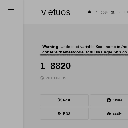
vietuos
記事一覧
1_
Warning
: Undefined variable $cat_name in
/ho
content/themes/code_tcd090/single.php
on 
舞台
1_8820
2019.04.05

Post
Share
RSS
feedly
福岡のイベント