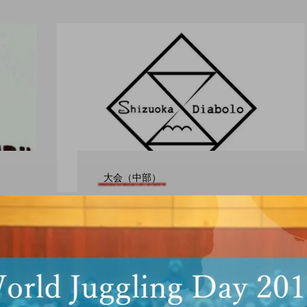
大会（中部）
「静岡ディアボロコンテ
スト ２０２０」開催決
定、公式ウェブサイトが
公開。
ro nozaki
hiro nozaki
2019.07.29