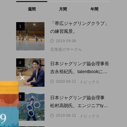
週間
月間
年間
「帯広ジャグリングクラブ」
1
1
の練習風景。
2019.09.06
北海道のサークル
2
2
日本ジャグリング協会理事長
吉永裕紀氏、talentbookにイ

ンタビュー掲載。
2020.08.21
トピックス
3
3
日本ジャグリング協会理事
松村高朗氏、エンジニアtype
にインタビュー掲載。
2019.06.21
トピックス