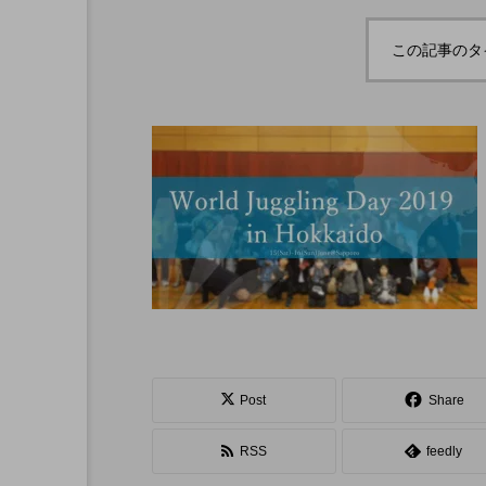
ボロサマーフ
「Dice ~the juggling s
「WJD 2022」終了。各
コンテスト結果。
ル ２０２
how~」、第２回公演
この記事のタ
月２６日開
のダイジェスト映像を
hiro
公開。東北の数少ない
nozaki
ジャグリングの舞台。
1
2022.06.16
北海道
東北
関東
Post
Share
ボール
クラブ
リ
RSS
feedly