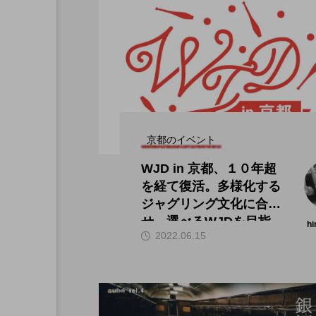
京都のイベント
WJD in 京都、１０年超
を経て復活。多様化する
ジャグリング文化に合わ
せ、選べるWJDを目指
hi
2022.06.15
す。