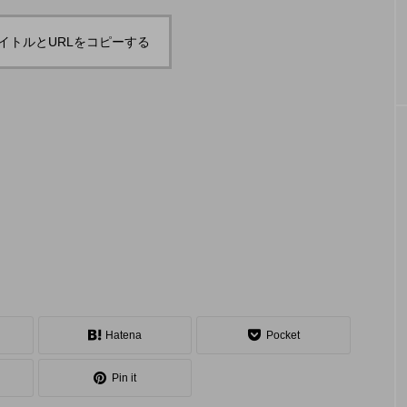
「JJF 2020」、開催形
「ディ
地の様子とフォト
「ディアボロサマーフェスティバル ２
２」、８月２６日開催。
式を変更。国内各地で
ェステ
イトルとURLをコピーする
オンラインとオフライ
２」、
hiro
hiro
ンの合同開催へ。
催。
nozaki
nozaki
2020.08.18
2022
地域と道具から探す
中部
関西
四国
中国
九州
沖
Hatena
Pocket
ング
ディアボロ
スティック
デビルスティック
Pin it