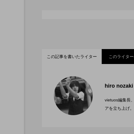
シガーボックス
ハット
スタッフ
フープ
この記事を書いたライター
このライター
「ディアボロサマーフェ
2022.06.21
hiro nozaki
「第５回 関東シガーボ
2022.06.21
文化館にて開催。
vietuos
アを立ち上げ。
ブラボーコンテスト、１
2022.06.21