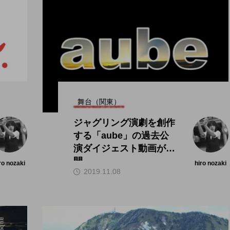
舞台（関東）
ジャグリング演劇を創作
する「aube」の過去公
演ダイジェスト動画が公
開。
ro nozaki
hiro nozaki
2019.11.08