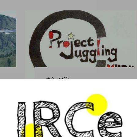
大会（中部）
【中止】「第六回 中部
学生ジャグリング大
会」、webサイトを公
開。
ro nozaki
hiro nozaki
2019.10.11