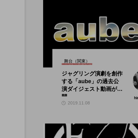
舞台（関東）
ジャグリング演劇を創作
する「aube」の過去公
演ダイジェスト動画が公
開。
hi
2019.11.08