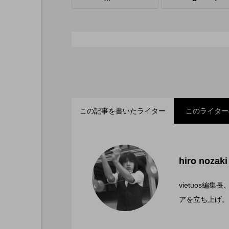
シガーボックス
ハット
スタッフ
フープ
この記事を書いたライター
このライター
「ディアボロサマーフェ
2022.06.21
hiro nozaki
「第５回 関東シガーボ
2022.06.21
文化館にて開催。
vietuos
アを立ち上げ。
ブラボーコンテスト、１
2022.06.21