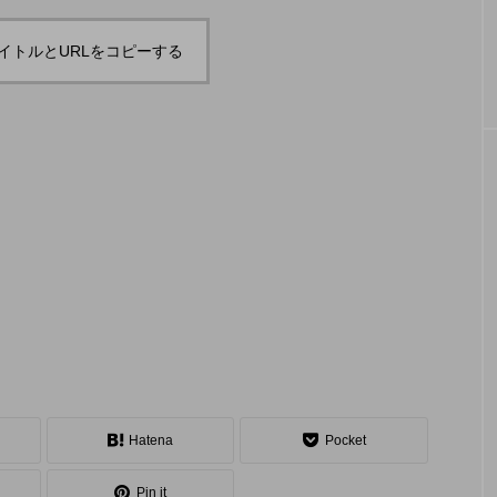
「JJF 2020」、開催形
「ディ
地の様子とフォト
「ディアボロサマーフェスティバル ２
２」、８月２６日開催。
式を変更。国内各地で
ェステ
イトルとURLをコピーする
オンラインとオフライ
２」、
hiro
hiro
ンの合同開催へ。
催。
nozaki
nozaki
2020.08.18
2022
地域と道具から探す
中部
関西
四国
中国
九州
沖
Hatena
Pocket
ング
ディアボロ
スティック
デビルスティック
Pin it