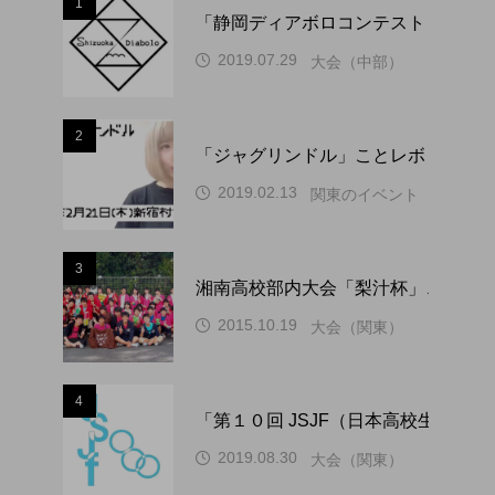
1
「静岡ディアボロコンテスト ２０２
2019.07.29
大会（中部）
2
「ジャグリンドル」ことレボリューシ
2019.02.13
関東のイベント
3
湘南高校部内大会「梨汁杯」、１０
2015.10.19
大会（関東）
4
「第１０回 JSJF（日本高校生ジ
2019.08.30
大会（関東）