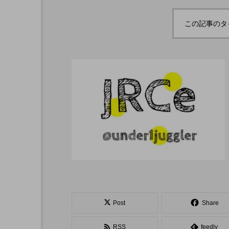
ボロサマーフ
「Dice ~the juggling s
「WJD 2022」終了。各
コンテスト結果。
ル ２０２
how~」、第２回公演
この記事のタ
月２６日開
のダイジェスト映像を
hiro
公開。東北の数少ない
nozaki
ジャグリングの舞台。
1
2022.06.16
北海道
東北
関東
Post
Share
ボール
クラブ
リ
RSS
feedly