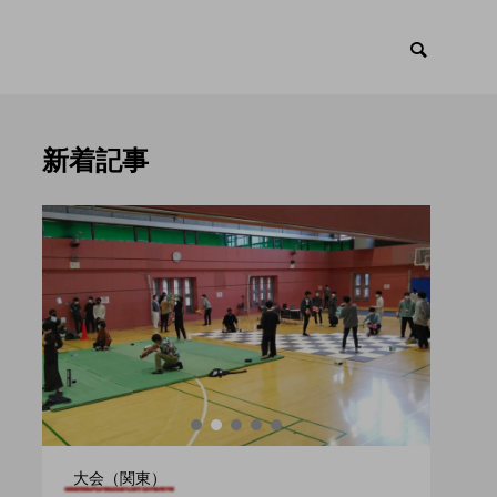
新着記事
ント
トピックス

大会（関東）
大会