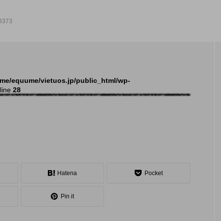
8373
NEW POST
me/equume/vietuos.jp/public_html/wp-
line
28
発表会
イベ
Hatena
Pocket
Pin it
大会（関東）