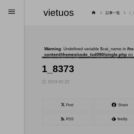
vietuos
記事一覧
1_
Warning
: Undefined variable $cat_name in
/ho
content/themes/code_tcd090/single.php
on 
舞台
1_8373
2019.02.22

Post
Share
RSS
feedly
福岡のイベント