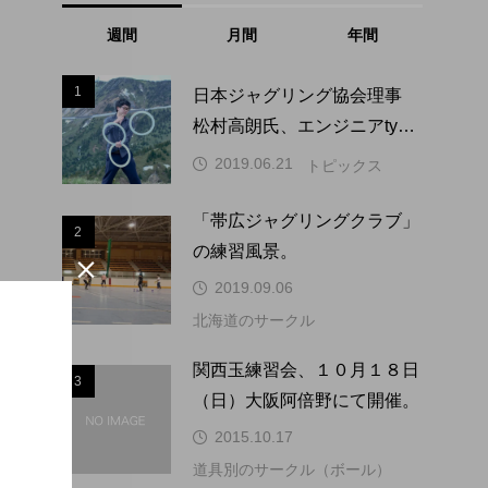
週間
月間
年間
1
1
日本ジャグリング協会理事
松村高朗氏、エンジニアtype
にインタビュー掲載。
2019.06.21
トピックス
「帯広ジャグリングクラブ」
2
2
の練習風景。

2019.09.06
北海道のサークル
3
関西玉練習会、１０月１８日
3
（日）大阪阿倍野にて開催。
2015.10.17
道具別のサークル（ボール）