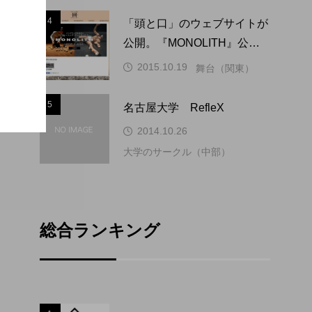
4
4
「頭と口」のウェブサイトが
公開。『MONOLITH』公演
の情報解禁とチケット予約開
2015.10.19
舞台（関東）
始。
5
5
名古屋大学 RefleX
2014.10.26
大学のサークル（中部）
総合ランキング