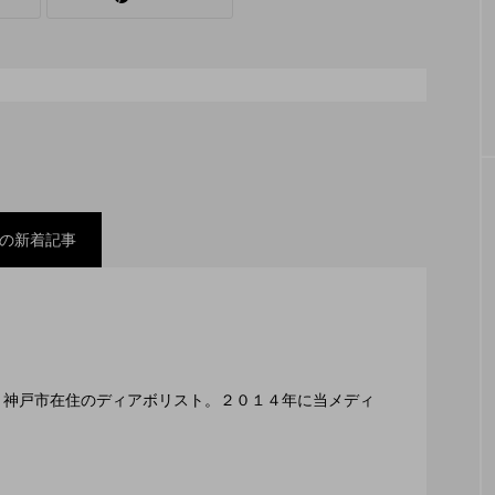
シェーカーカップ
スピニングプレート
ピザ回し
コンタクトジャグリング
マイナージャグリング
の新着記事
スティバル ２０２２」、８月２６日開催。
ックスコンテスト」、１１月２３日BumB東京スポーツ
編集長、神戸市在住のディアボリスト。２０１４年に当メディ
２月１１日開催。運営スタッフも募集中。