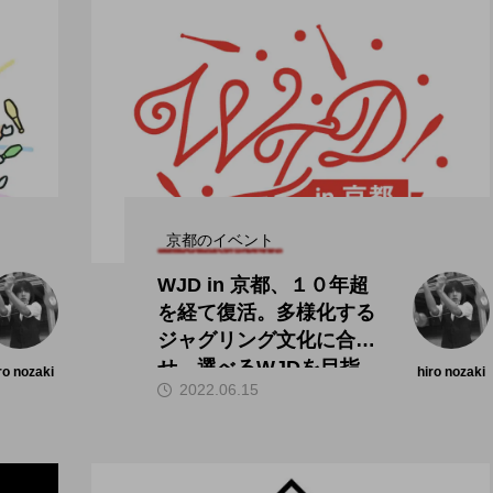
京都のイベント
WJD in 京都、１０年超
を経て復活。多様化する
ジャグリング文化に合わ
せ、選べるWJDを目指
ro nozaki
hiro nozaki
2022.06.15
す。