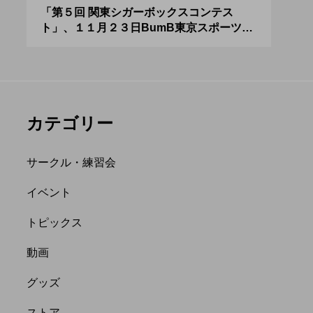
アボロサマーフ
ジャグリング新人戦、
０２
「第５回 関東シガーボックスコンテス
ブラ
ト」、１１月２３日BumB東京スポーツ文
運営
ィバル ２０２
運営メンバーを募集
化館にて開催。
８月２６日開
中。４月２３日（土）
hiro
を目途に。
nozaki
.06.21
2022.04.21
カテゴリー
サークル・練習会
イベント
トピックス
縄
オンライン
動画
フラワースティック
グッズ
ストア