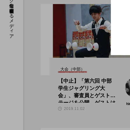
国内のジャグリング情報を収集・整理・発信するメディア
大会（中部）
【中止】「第六回 中部
学生ジャグリング大
会」、審査員とゲストス
テージを公開。ゲストは
hi
2019.11.02
田多加津輝氏。