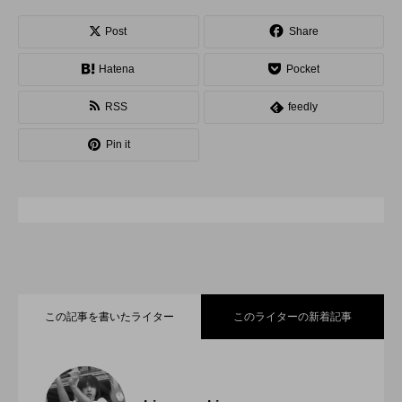
スピニングプレート
ピザ回し
ポイ
Post
Share
Hatena
Pocket
メテオ
スタッフ
フープ
RSS
feedly
コンタクトジャグリング
マイナージャグリング
Pin it
この記事を書いたライター
このライターの新着記事
「ディアボロサマーフェスティバル ２０
2022.06.21
２２」、８月２６日開催。