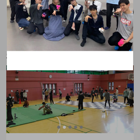
【中止】「第六回 中部学生ジャグリング
大会」、webサイトを公開。
hiro
nozaki
2019.10.11
新着記事