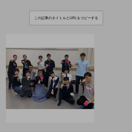
演のダイジェスト映像
でオンラインとオフラ
を公開。東北の数少な
インの合同開催へ。
hiro
hiro
いジャグリングの舞
nozaki
nozaki
台。
2022.06.16
2020.08.18
この記事のタイトルとURLをコピーする
地域と道具から探す
北海道
東北
関東
中部
関西
四国
中国
九州
沖縄
オンライン
ボール
クラブ
リング
ディアボロ
スティック
デビルスティック
フラワースティック
シガーボックス
ハット
シェーカーカップ