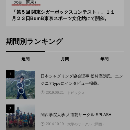
大会（関東）
「第５回 関東シガーボックスコンテスト」、１１
月２３日BumB東京スポーツ文化館にて開催。
期間別ランキング
週間
月間
年間
1
1
日本ジャグリング協会理事 松村高朗氏、エン
ジニアtypeにインタビュー掲載。
2019.06.21
トピックス
2
2
関西学院大学 大道芸サークル SPLASH
2014.10.19
大学のサークル（関西）