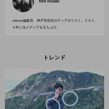
hiro nozaki
「第５回 関東シガーボックスコンテス
2022.06.21
ト」、１１月２３日BumB東京スポーツ文
化館にて開催。
vietuos編集長、神戸市在住のディアボリスト。２０１
ブラボーコンテスト、１２月１１日開
2022.06.21
４年に当メディアを立ち上げ。
催。運営スタッフも募集中。
トレンド