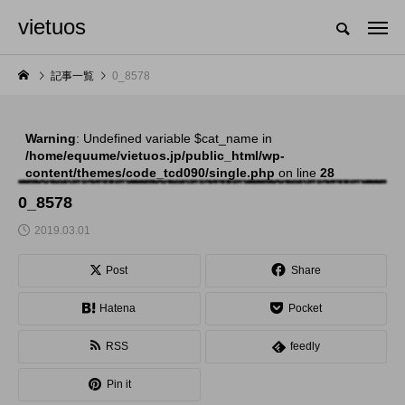
vietuos
国内のジャグリング情報を収集・整理・発信するメディア
記事一覧
0_8578
Warning
: Undefined variable $cat_name in
NEW POST
/home/equume/vietuos.jp/public_html/wp-
content/themes/code_tcd090/single.php
on line
28
舞台
発表会
0_8578
2019.03.01
Post
Share
Hatena
Pocket
RSS
feedly
「Dice ~the juggling
「JJF 2020」、開催
Pin it
show~」、第２回公
形式を変更。国内各地