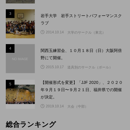
3
3
岩手大学 岩手ストリートパフォーマンスク
ラブ
2014.10.14
大学のサークル（東北）
4
4
関西玉練習会、１０月１８日（日）大阪阿倍
野にて開催。
2015.10.17
道具別のサークル（ボール）
【開催形式を変更】「JJF 2020」、２０２０
5
5
年９月１９日〜９月２１日、福井県での開催
が決定。
2019.10.14
大会（中部）
総合ランキング