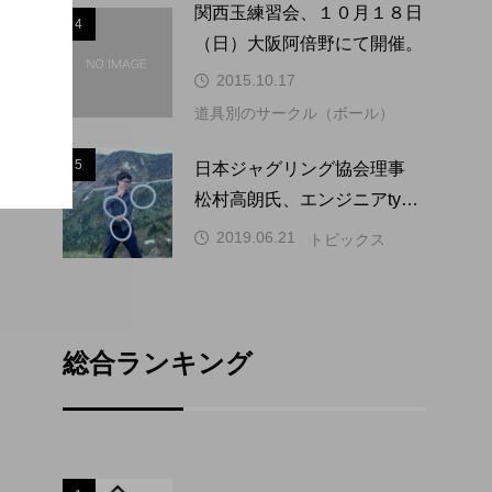
関西玉練習会、１０月１８日
4
4
（日）大阪阿倍野にて開催。
2015.10.17
道具別のサークル（ボール）
5
5
日本ジャグリング協会理事
松村高朗氏、エンジニアtype
にインタビュー掲載。
2019.06.21
トピックス
総合ランキング