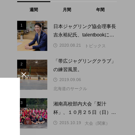
週間
月間
年間
1
1
日本ジャグリング協会理事長
吉永裕紀氏、talentbookにイ
ンタビュー掲載。
2020.08.21
トピックス
「帯広ジャグリングクラブ」
2
2
の練習風景。

2019.09.06
北海道のサークル
3
3
湘南高校部内大会「梨汁
杯」、１０月２５日（日）に
開催。
2015.10.19
大会（関東）