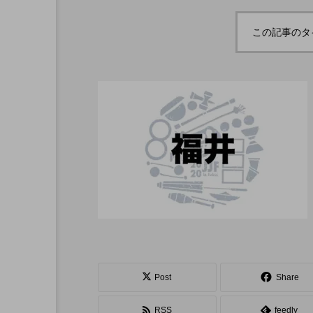
ボロサマーフ
「Dice ~the juggling s
「WJD 2022」終了。各
コンテスト結果。
ル ２０２
how~」、第２回公演
この記事のタ
月２６日開
のダイジェスト映像を
hiro
公開。東北の数少ない
nozaki
ジャグリングの舞台。
1
2022.06.16
北海道
東北
関東
Post
Share
ボール
クラブ
リ
RSS
feedly