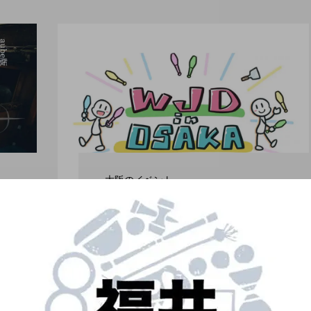
大阪のイベント
現地開催の復活。「WJ
D in OSAKA 2022」、
事前予約制にて開催。
ro nozaki
hiro nozaki
2022.06.15