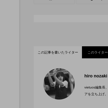
シガーボックス
ハット
スタッフ
フープ
この記事を書いたライター
このライター
「ディアボロサマーフェ
2022.06.21
hiro nozaki
「第５回 関東シガーボ
2022.06.21
文化館にて開催。
vietuos
アを立ち上げ。
ブラボーコンテスト、１
2022.06.21