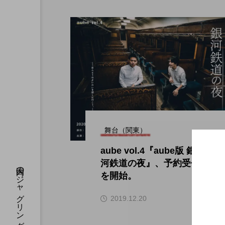
舞台（関東）
aube vol.4『aube版 銀
河鉄道の夜』、予約受付
を開始。
hi
2019.12.20