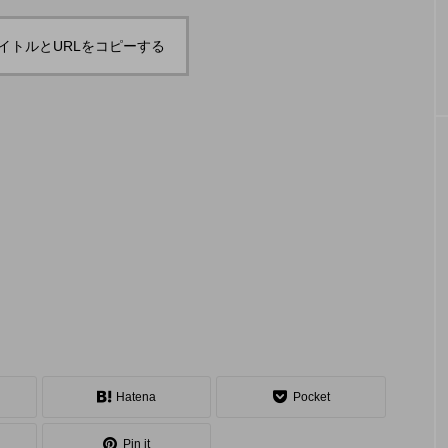
「JJF 2020」、開催形
「ディ
地の様子とフォト
「ディアボロサマーフェスティバル ２
２」、８月２６日開催。
式を変更。国内各地で
ェステ
イトルとURLをコピーする
オンラインとオフライ
２」、
hiro
hiro
ンの合同開催へ。
催。
nozaki
nozaki
2020.08.18
2022
地域と道具から探す
中部
関西
四国
中国
九州
沖
Hatena
Pocket
ング
ディアボロ
スティック
デビルスティック
Pin it