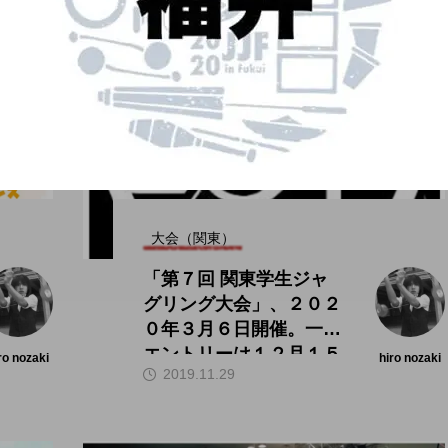
大会（関東）
「第７回 関東学生ジャ
グリング大会」、２０２
０年３月６日開催。一次
エントリーは１２月１５
ro nozaki
hiro nozaki
2019.11.29
日から。