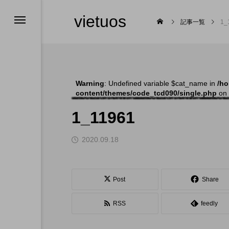
vietuos
記事一覧
1_
Warning
: Undefined variable $cat_name in
/ho
content/themes/code_tcd090/single.php
on 
舞台
1_11961
2020.09.18

Post
Share
RSS
feedly
福岡のイベント