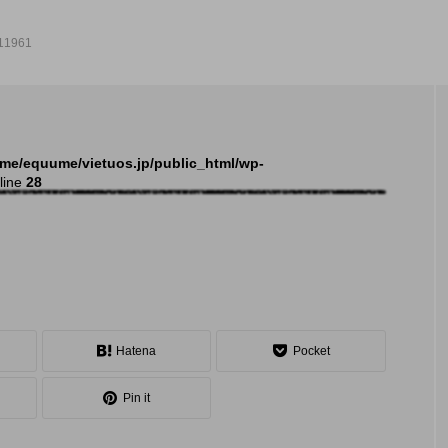
11961
NEW POST
me/equume/vietuos.jp/public_html/wp-
line
28
発表会
イベ
Hatena
Pocket
Pin it
大会（関東）