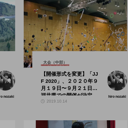
大会（中部）
【開催形式を変更】「JJ
F 2020」、２０２０年９
月１９日〜９月２１日、
福井県での開催が決定。
ro nozaki
hiro nozaki
2019.10.14