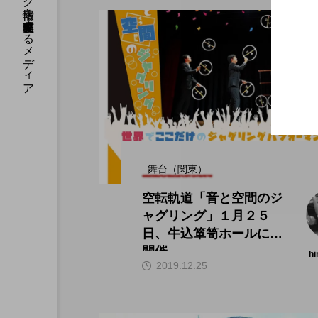
国内のジャグリング情報を収集・整理・発信するメディア
舞台（関東）
空転軌道「音と空間のジ
ャグリング」１月２５
日、牛込箪笥ホールにて
開催。
hi
2019.12.25