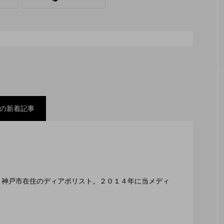
シェーカーカップ
スピニングプレート
ピザ回し
コンタクトジャグリング
マイナージャグリング
の新着記事
スティバル ２０２２」、８月２６日開催。
ックスコンテスト」、１１月２３日BumB東京スポーツ
編集長、神戸市在住のディアボリスト。２０１４年に当メディ
２月１１日開催。運営スタッフも募集中。