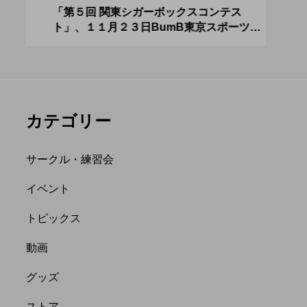
アボロサマーフ
ジャグリング新人戦、
０２
「第５回 関東シガーボックスコンテス
ブラ
ト」、１１月２３日BumB東京スポーツ文
運営
ィバル ２０２
運営メンバーを募集
化館にて開催。
８月２６日開
中。４月２３日（土）
hiro
を目途に。
nozaki
.06.21
2022.04.21
カテゴリー
サークル・練習会
イベント
トピックス
縄
オンライン
動画
フラワースティック
グッズ
ストア