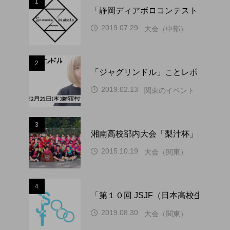
1
「静岡ディアボロコンテスト ２０２
2019.07.29
大会（中部）
2
「ジャグリンドル」ことレボリューシ
2019.02.13
関東のイベント
3
湘南高校部内大会「梨汁杯」、１０
2015.10.19
大会（関東）
4
「第１０回 JSJF（日本高校生ジ
2019.08.30
大会（関東）