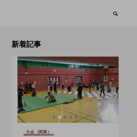
新着記事
ント
トピックス

大会（関東）
大会