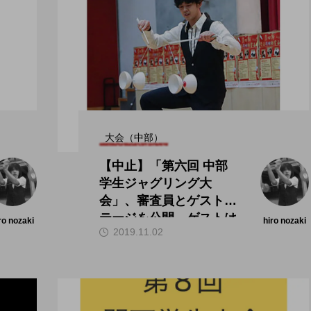
大会（中部）
【中止】「第六回 中部
学生ジャグリング大
会」、審査員とゲストス
テージを公開。ゲストは
ro nozaki
hiro nozaki
2019.11.02
田多加津輝氏。