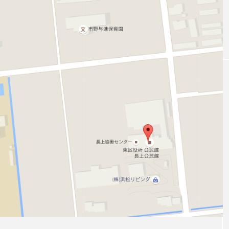
「JJF 2020」、開催形
「ディ
地の様子とフォト
「ディアボロサマーフェスティバル ２
２」、８月２６日開催。
式を変更。国内各地で
ェステ
オンラインとオフライ
２」、
hiro
hiro
ンの合同開催へ。
催。
nozaki
nozaki
2020.08.18
2022
地域と道具から探す
中部
関西
四国
中国
九州
沖
ング
ディアボロ
スティック
デビルスティック