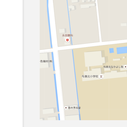
ボロサマーフ
「Dice ~the juggling s
「WJD 2022」終了。各
コンテスト結果。
ル ２０２
how~」、第２回公演
月２６日開
のダイジェスト映像を
hiro
公開。東北の数少ない
nozaki
ジャグリングの舞台。
1
2022.06.16
北海道
東北
関東
ボール
クラブ
リ