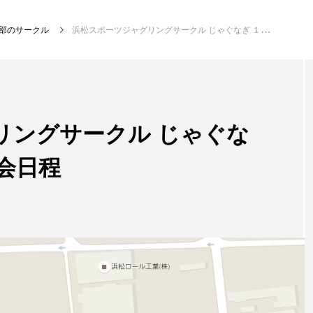
部のサークル
浜松スポーツジャグリングサークル じゃぐなぎ １月・２月の練習会日程
NEW POST
リングサークル じゃぐな
発表会
イベ
会日程
大会（関東）