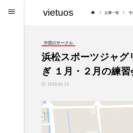
vietuos
記事一覧
中
中部のサークル
浜松スポーツジャグ
舞台
ぎ １月・２月の練習
2016.01.13

福岡のイベント