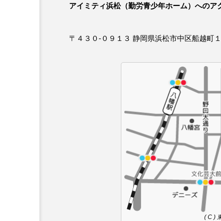
アイミティ浜松（勤労青少年ホーム）へのア
〒４３０-０９１３ 静岡県浜松市中区船越町１
( C