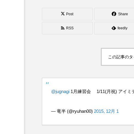
シガーボックス
ハット
Post
Share
スタッフ
フープ
RSS
feedly
この記事のタ
@jugnagi
1月練習会 1/11(月祝) アイミテ
— 竜半 (@ryuhan00)
2015, 12月 1