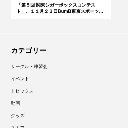
アボロサマーフ
ジャグリング新人戦、
０２
「第５回 関東シガーボックスコンテス
ブラ
ト」、１１月２３日BumB東京スポーツ文
運営
ィバル ２０２
運営メンバーを募集
化館にて開催。
８月２６日開
中。４月２３日（土）
hiro
を目途に。
nozaki
.06.21
2022.04.21
カテゴリー
サークル・練習会
イベント
トピックス
縄
オンライン
動画
フラワースティック
グッズ
ストア