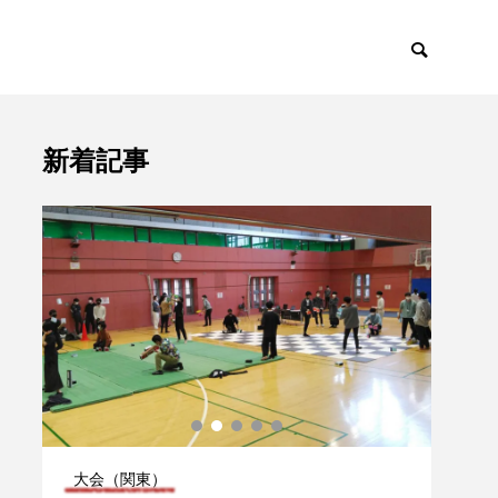
新着記事
ント
トピックス

大会（関東）
大会