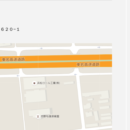
６２０−１