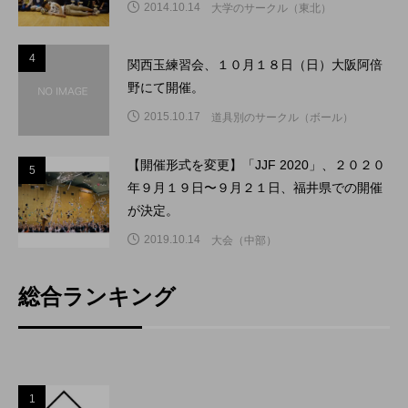
2014.10.14
大学のサークル（東北）
4
4
関西玉練習会、１０月１８日（日）大阪阿倍
野にて開催。
2015.10.17
道具別のサークル（ボール）
【開催形式を変更】「JJF 2020」、２０２０
5
5
年９月１９日〜９月２１日、福井県での開催
が決定。
2019.10.14
大会（中部）
総合ランキング
1