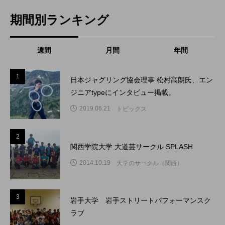
期間別ランキング
週間
月間
年間
1
1
日本ジャグリング協会理事 松村高朗氏、エン
ジニアtypeにインタビュー掲載。
2019.06.21
トピックス
2
2
関西学院大学 大道芸サークル SPLASH
2014.10.19
大学のサークル（関西）
3
3
岩手大学 岩手ストリートパフォーマンスク
ラブ