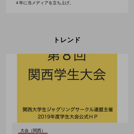
2022.06.21
４年に当メディアを立ち上げ。
催。運営スタッフも募集中。
トレンド
大会（関西）