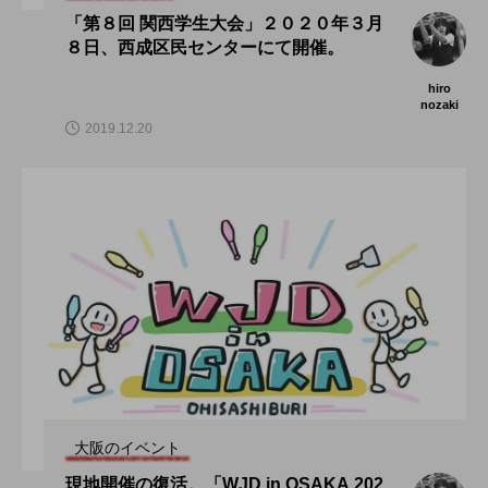
「第８回 関西学生大会」２０２０年３月
８日、西成区民センターにて開催。
hiro
nozaki
2019.12.20
大阪のイベント
現地開催の復活。「WJD in OSAKA 202