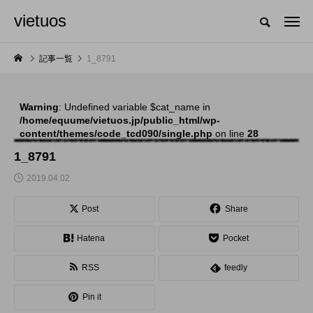
vietuos
国内のジャグリング情報を収集・整理・発信するメディア
記事一覧
1_8791
Warning
: Undefined variable $cat_name in
NEW POST
/home/equume/vietuos.jp/public_html/wp-
content/themes/code_tcd090/single.php
on line
28
舞台
発表会
1_8791
2019.04.02
Post
Share
Hatena
Pocket
RSS
feedly
「Dice ~the juggling
「JJF 2020」、開催
Pin it
show~」、第２回公
形式を変更。国内各地