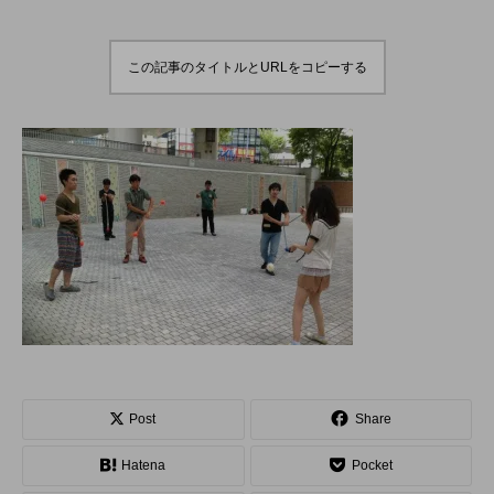
演のダイジェスト映像
でオンラインとオフラ
を公開。東北の数少な
インの合同開催へ。
hiro
hiro
いジャグリングの舞
nozaki
nozaki
台。
2022.06.16
2020.08.18
この記事のタイトルとURLをコピーする
地域と道具から探す
北海道
東北
関東
中部
関西
四国
中国
九州
沖縄
オンライン
ボール
クラブ
リング
ディアボロ
スティック
デビルスティック
Post
Share
フラワースティック
シガーボックス
Hatena
Pocket
ハット
シェーカーカップ