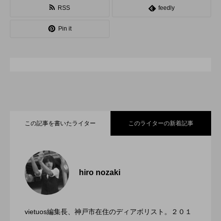
RSS
feedly
スピニングプレート
ピザ回し
ポイ
Pin it
メテオ
スタッフ
フープ
コンタクトジャグリング
マイナージャグリング
この記事を書いたライター
このライターの新着記事
「ディアボロサマーフェスティバル ２０
2022.06.21
２２」、８月２６日開催。
hiro nozaki
「第５回 関東シガーボックスコンテス
2022.06.21
ト」、１１月２３日BumB東京スポーツ文
化館にて開催。
vietuos編集長、神戸市在住のディアボリスト。２０１
ブラボーコンテスト、１２月１１日開