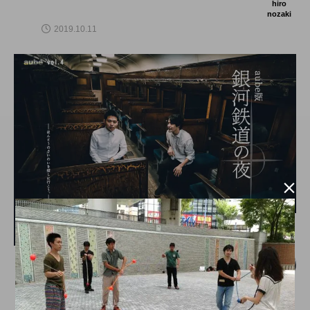
hiro
nozaki
2019.10.11

舞台（関東）
aube vol.4『aube版 銀河鉄道の夜』、予
約受付を開始。
hiro
nozaki