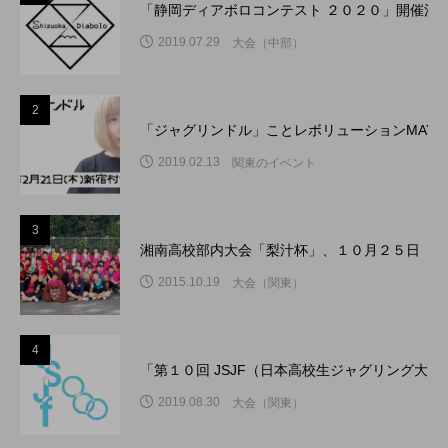
「静岡ディアボロコンテスト ２０２０」開催決
2019.07.29
大会（中部）
2
「ジャグリンドル」ことレボリューションMAY
2019.02.13
関東のイベント
3
湘南高校部内大会「梨汁杯」、１０月２５日（日
2015.10.19
大会（関東）
4
「第１０回 JSJF（日本高校生ジャグリング大
2019.08.30
大会（関東）