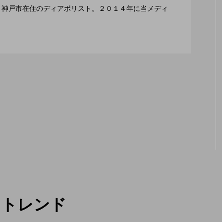
編集長、神戸市在住のディアボリスト。２０１４年に当メディ
２月１１日開催。運営スタッフも募集中。
トレンド