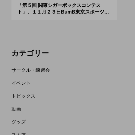
リング新人戦、
「Fanta Stick 2022」
０２
「第５回 関東シガーボックスコンテス
ブラ
ト」、１１月２３日BumB東京スポーツ文
運営
ンバーを募集
開催決定。
化館にて開催。
月２３日（土）
hiro
に。
nozaki
.04.21
2022.06.20
カテゴリー
サークル・練習会
イベント
トピックス
縄
オンライン
動画
フラワースティック
グッズ
ストア