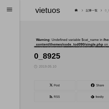
vietuos
記事一覧
0_
Warning
: Undefined variable $cat_name in
/ho
content/themes/code_tcd090/single.php
on 
発表会
0_8925
2019.05.10

Post
Share
RSS
feedly
福岡のイベント