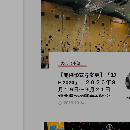
大会（中部）
【開催形式を変更】「JJ
F 2020」、２０２０年９
月１９日〜９月２１日、
福井県での開催が決定。
hi
2019.10.14