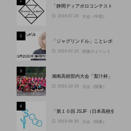
1
「静岡ディアボロコンテスト ２０２
2019.07.29
大会（中部）
2
「ジャグリンドル」ことレボリューシ
2019.02.13
関東のイベント
3
湘南高校部内大会「梨汁杯」、１０
2015.10.19
大会（関東）
4
「第１０回 JSJF（日本高校生ジ
2019.08.30
大会（関東）