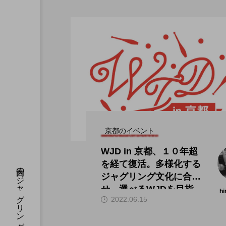
京都のイベント
WJD in 京都、１０年超
を経て復活。多様化する
ジャグリング文化に合わ
せ、選べるWJDを目指
hi
2022.06.15
す。