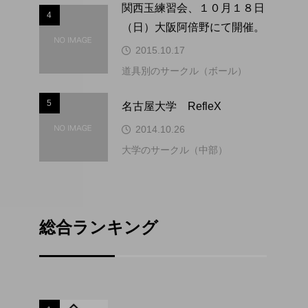
関西玉練習会、１０月１８日
4
4
（日）大阪阿倍野にて開催。
2015.10.17
道具別のサークル（ボール）
5
5
名古屋大学 RefleX
2014.10.26
大学のサークル（中部）
総合ランキング