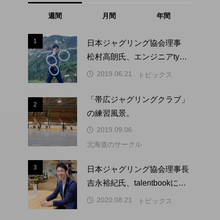
週間
月間
年間
1
1
日本ジャグリング協会理事
松村高朗氏、エンジニアtype
にインタビュー掲載。
2019.06.21
トピックス
「帯広ジャグリングクラブ」
2
2
の練習風景。
2019.09.06
北海道のサークル
3
3
日本ジャグリング協会理事長
吉永裕紀氏、talentbookにイ
ンタビュー掲載。
2020.08.21
トピックス