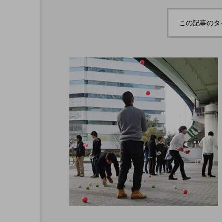
e juggling s
「JJF 2020」、開催形
「WJD 2022」終了。各
コンテスト結果。
、第２回公演
式を変更。国内各地で
この記事のタ
ェスト映像を
オンラインとオフライ
hiro
北の数少ない
ンの合同開催へ。
nozaki
ングの舞台。
6
2020.08.18
北海道
東北
関東
ボール
クラブ
リ