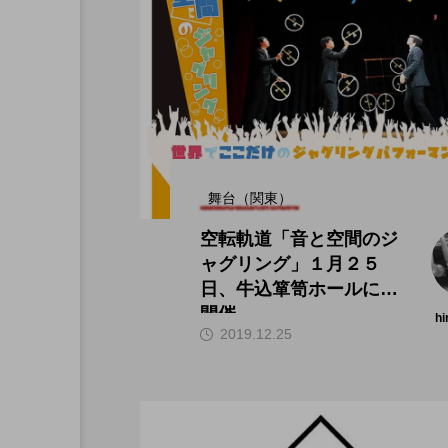
舞台（関東）
空転軌道「音と空間のジ
ャグリング」１月２５
日、牛込箪笥ホールにて
開催。
hi
2019.12.25