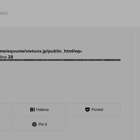
8925
NEW POST
me/equume/vietuos.jp/public_html/wp-
line
28
イベント
トピ
Hatena
Pocket
Pin it
大会（関東）