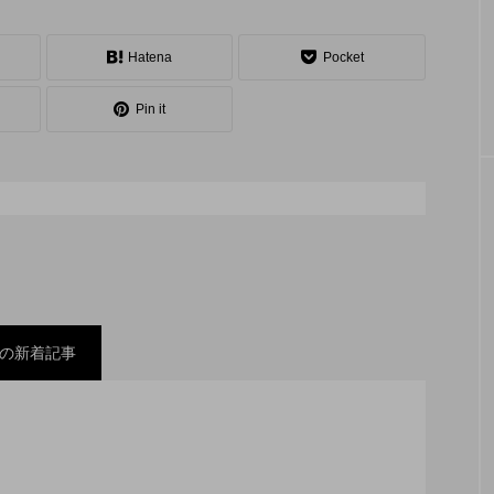
シェーカーカップ
スピニングプレート
ピザ回し
コンタクトジャグリング
マイナージャグリング
Hatena
Pocket
Pin it
の新着記事
スティバル ２０２２」、８月２６日開催。
ックスコンテスト」、１１月２３日BumB東京スポーツ