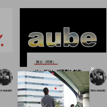
舞台（関東）

ジャグリング演劇を創作
する「aube」の過去公
演ダイジェスト動画が公
開。
ro nozaki
hiro nozaki
2019.11.08