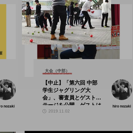
大会（中部）
【中止】「第六回 中部
学生ジャグリング大
会」、審査員とゲストス
テージを公開。ゲストは
ro nozaki
hiro nozaki
2019.11.02
田多加津輝氏。