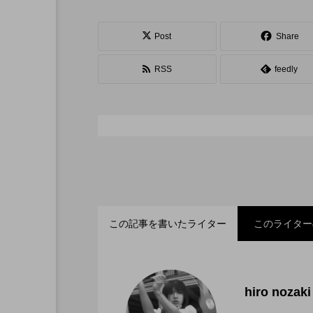
シガーボックス
ハット
スタッフ
フープ
Post
Share
RSS
feedly
この記事を書いたライター
このライター
「ディアボロサマーフェ
2022.06.21
hiro nozaki
「第５回 関東シガーボ