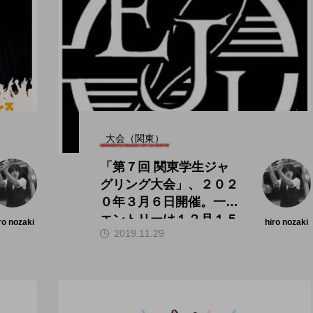
大会（関東）
「第７回 関東学生ジャ
グリング大会」、２０２
０年３月６日開催。一次
エントリーは１２月１５
ro nozaki
hiro nozaki
2019.11.29
日から。