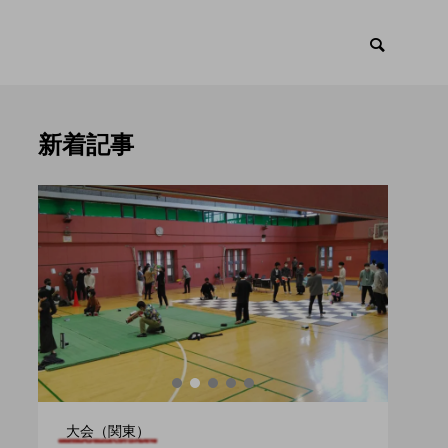
新着記事
ックス
交流会

大会（関東）
大会