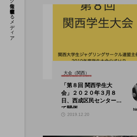
国内のジャグリング情報を収集・整理・発信するメディア
大会（関西）
「第８回 関西学生大
会」２０２０年３月８
日、西成区民センターに
て開催。
hi
2019.12.20