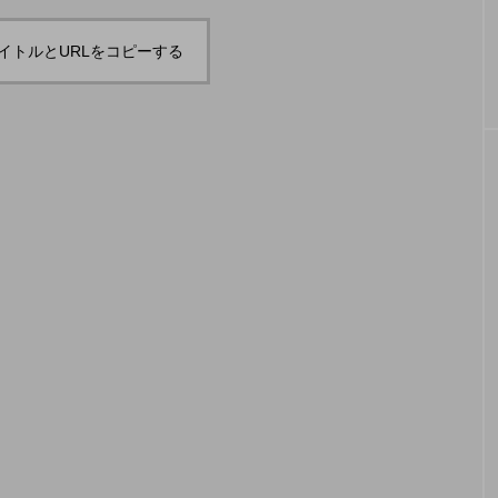
「ディアボロサマーフ
ジャグ
地の様子とフォト
「ディアボロサマーフェスティバル ２
２」、８月２６日開催。
ェスティバル ２０２
運営メ
イトルとURLをコピーする
２」、８月２６日開
中。４
hiro
hiro
催。
を目途
nozaki
nozaki
2022.06.21
2022
地域と道具から探す
中部
関西
四国
中国
九州
沖
ング
ディアボロ
スティック
デビルスティック