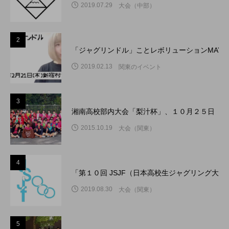
2019.07.29
大会（中部）
2
「ジャグリンドル」ことレボリューションMAY
2019.02.13
関東のイベント
3
湘南高校部内大会「梨汁杯」、１０月２５日（日
2015.10.19
大会（関東）
4
「第１０回 JSJF（日本高校生ジャグリング大
2019.08.30
大会（関東）
5