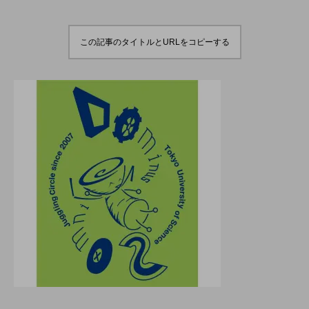
演のダイジェスト映像
でオンラインとオフラ
を公開。東北の数少な
インの合同開催へ。
hiro
hiro
いジャグリングの舞
nozaki
nozaki
台。
2022.06.16
2020.08.18
この記事のタイトルとURLをコピーする
地域と道具から探す
北海道
東北
関東
中部
関西
四国
中国
九州
沖縄
オンライン
ボール
クラブ
リング
ディアボロ
スティック
デビルスティック
フラワースティック
シガーボックス
ハット
シェーカーカップ