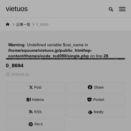
vietuos
国内のジャグリング情報を収集・整理・発信するメディア
記事一覧
0_8694
Warning
: Undefined variable $cat_name in
NEW POST
/home/equume/vietuos.jp/public_html/wp-
content/themes/code_tcd090/single.php
on line
28
舞台
発表会
0_8694
2019.03.11
Post
Share
Hatena
Pocket
RSS
feedly
「Dice ~the juggling
「JJF 2020」、開催
Pin it
show~」、第２回公
形式を変更。国内各地