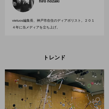
hiro nozaki
「第５回 関東シガーボックスコンテス
2022.06.21
ト」、１１月２３日BumB東京スポーツ文
化館にて開催。
vietuos編集長、神戸市在住のディアボリスト。２０１
ブラボーコンテスト、１２月１１日開
2022.06.21
４年に当メディアを立ち上げ。
催。運営スタッフも募集中。
トレンド