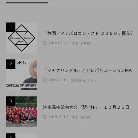
1
「静岡ディアボロコンテスト ２０２０」開催決
2019.07.29
大会（中部）
2
「ジャグリンドル」ことレボリューションMAY
2019.02.13
関東のイベント
3
湘南高校部内大会「梨汁杯」、１０月２５日（日
2015.10.19
大会（関東）