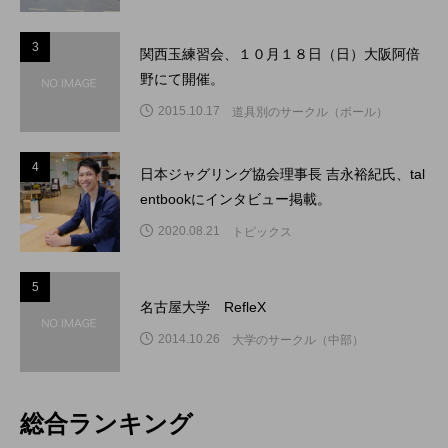
3
3
関西玉練習会、１０月１８日（日）大阪阿倍
野にて開催。
2015.10.17
道具別のサークル（ボール）
4
4
日本ジャグリング協会理事長 吉永裕紀氏、tal
entbookにインタビュー掲載。
2020.08.21
トピックス
5
5
名古屋大学 RefleX
2014.10.26
大学のサークル（中部）
総合ランキング