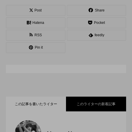
スピニングプレート
ピザ回し
ポイ
Post
Share
Hatena
Pocket
メテオ
スタッフ
フープ
RSS
feedly
コンタクトジャグリング
マイナージャグリング
Pin it
この記事を書いたライター
このライターの新着記事
「ディアボロサマーフェスティバル ２０
2022.06.21
２２」、８月２６日開催。