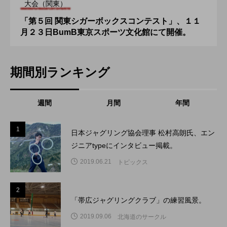
大会（関東）
「第５回 関東シガーボックスコンテスト」、１１
月２３日BumB東京スポーツ文化館にて開催。
期間別ランキング
週間
月間
年間
1
1
日本ジャグリング協会理事 松村高朗氏、エン
ジニアtypeにインタビュー掲載。
2019.06.21
トピックス
2
2
「帯広ジャグリングクラブ」の練習風景。
2019.09.06
北海道のサークル