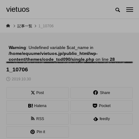
vietuos
国内のジャグリング情報を収集・整理・発信するメディア
記事一覧
1_10706
Warning
: Undefined variable $cat_name in
NEW POST
/home/equume/vietuos.jp/public_html/wp-
content/themes/code_tcd090/single.php
on line
28
舞台
発表会
1_10706
2019.10.30
Post
Share
Hatena
Pocket
RSS
feedly
「Dice ~the juggling
「JJF 2020」、開催
Pin it
show~」、第２回公
形式を変更。国内各地