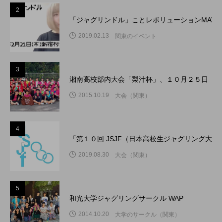
2
「ジャグリンドル」ことレボリューションMAY
2019.02.13
関東のイベント
3
湘南高校部内大会「梨汁杯」、１０月２５日（日
2015.10.19
大会（関東）
4
「第１０回 JSJF（日本高校生ジャグリング大
2019.08.30
大会（関東）
5
和光大学ジャグリングサークル WAP
2014.10.20
大学のサークル（関東）