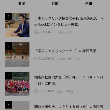
週間
月間
年間
1
1
日本ジャグリング協会理事長 吉永裕紀氏、tal
entbookにインタビュー掲載。
2020.08.21
トピックス
2
2
「帯広ジャグリングクラブ」の練習風景。
2019.09.06
北海道のサークル
3
3
湘南高校部内大会「梨汁杯」、１０月２５日
（日）に開催。
2015.10.19
大会（関東）
4
4
関西玉練習会、１０月１８日（日）大阪阿倍