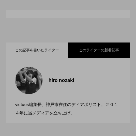
スピニングプレート
ピザ回し
ポイ
メテオ
スタッフ
フープ
コンタクトジャグリング
マイナージャグリング
この記事を書いたライター
このライターの新着記事
「ディアボロサマーフェスティバル ２０
2022.06.21
２２」、８月２６日開催。
hiro nozaki
「第５回 関東シガーボックスコンテス
2022.06.21
ト」、１１月２３日BumB東京スポーツ文
化館にて開催。
vietuos編集長、神戸市在住のディアボリスト。２０１
ブラボーコンテスト、１２月１１日開
2022.06.21
４年に当メディアを立ち上げ。
催。運営スタッフも募集中。