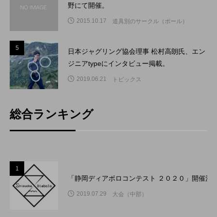
野にて開催。
2015.10.17
道具別のサークル（ボール）
5
5
日本ジャグリング協会理事 松村高朗氏、エン
ジニアtypeにインタビュー掲載。
2019.06.21
トピックス
総合ランキング
1
「静岡ディアボロコンテスト ２０２０」開催決
2019.07.29
大会（中部）