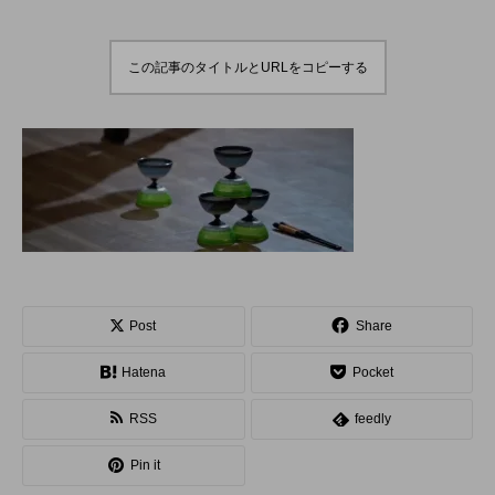
演のダイジェスト映像
でオンラインとオフラ
を公開。東北の数少な
インの合同開催へ。
hiro
hiro
いジャグリングの舞
nozaki
nozaki
台。
2022.06.16
2020.08.18
この記事のタイトルとURLをコピーする
地域と道具から探す
北海道
東北
関東
中部
関西
四国
中国
九州
沖縄
オンライン
ボール
クラブ
リング
Post
Share
ディアボロ
スティック
デビルスティック
Hatena
Pocket
RSS
feedly
フラワースティック
シガーボックス
Pin it
ハット
シェーカーカップ