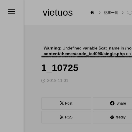
vietuos
記事一覧
1_
Warning
: Undefined variable $cat_name in
/ho
content/themes/code_tcd090/single.php
on 
大会
舞台
1_10725
2019.11.01

Post
Share
RSS
feedly
福岡のイベント