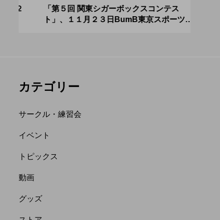
「ディアボロサマーフ
ジャグ
０２
「第５回 関東シガーボックスコンテス
ブラ
ト」、１１月２３日BumB東京スポーツ文
運営
ェスティバル ２０２
運営メ
化館にて開催。
２」、８月２６日開
中。４
hiro
hiro
催。
を目途
nozaki
nozaki
2022.06.21
2022.
カテゴリー
サークル・練習会
イベント
トピックス
縄
オンライン
動画
フラワースティック
グッズ
ストア