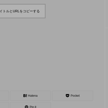
 juggling s
「JJF 2020」、開催形
地の様子とフォト
「ディアボロサマーフェスティバル ２
２」、８月２６日開催。
第２回公演
式を変更。国内各地で
イトルとURLをコピーする
スト映像を
オンラインとオフライ
hiro
の数少ない
ンの合同開催へ。
nozaki
グの舞台。
2020.08.18
地域と道具から探す
中部
関西
四国
中国
九州
沖
Hatena
Pocket
ング
ディアボロ
スティック
デビルスティック
Pin it