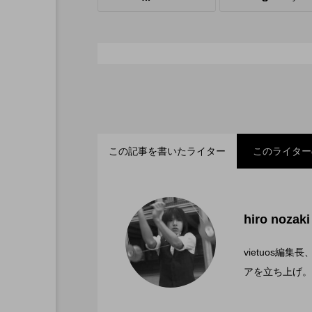
シガーボックス
ハット
スタッフ
フープ
この記事を書いたライター
このライター
「ディアボロサマーフェ
2022.06.21
hiro nozaki
「第５回 関東シガーボ
2022.06.21
文化館にて開催。
vietuos
アを立ち上げ。
ブラボーコンテスト、１
2022.06.21