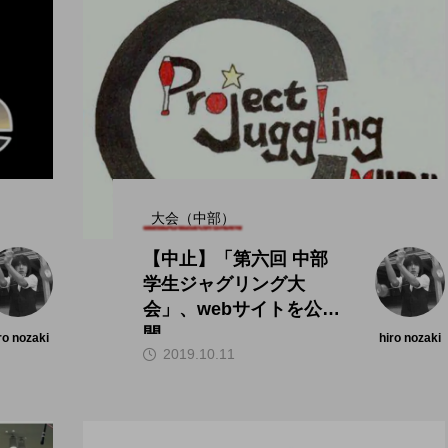
大会（中部）
【中止】「第六回 中部
学生ジャグリング大
会」、webサイトを公
開。
ro nozaki
hiro nozaki
2019.10.11