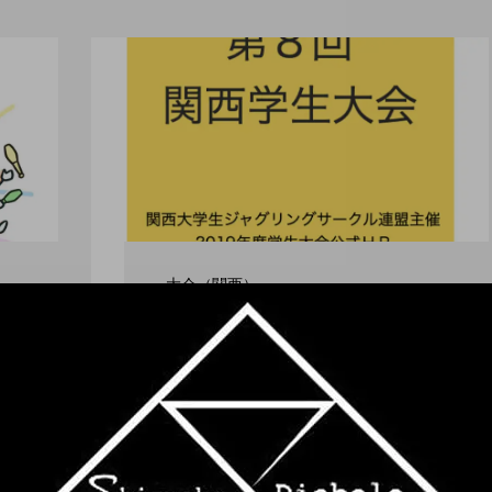
大会（関西）
「第８回 関西学生大
会」２０２０年３月８
日、西成区民センターに
て開催。
ro nozaki
hiro nozaki
2019.12.20