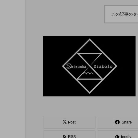
「ディアボロサマーフ
「Dice ~the
「WJD 2022」終了。各
コンテスト結果。
ェスティバル ２０２
how~」、
この記事のタ
２」、８月２６日開
のダイジェ
hiro
催。
公開。東北
i
nozaki
ジャグリン
2022.06.21
2022.06.16
北海道
東北
関東
Post
Share
ボール
クラブ
リ
RSS
feedly