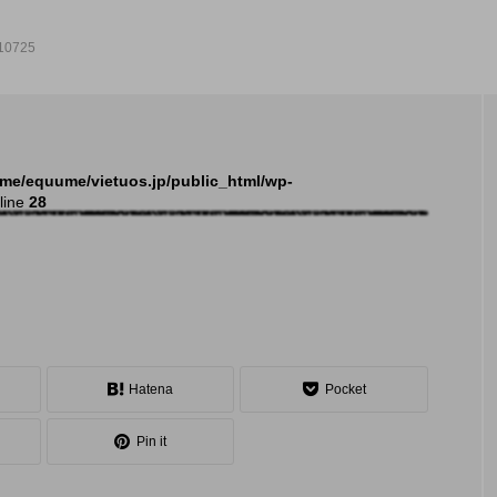
10725
NEW POST
me/equume/vietuos.jp/public_html/wp-
line
28
発表会
Hatena
Pocket
Pin it
大会（関東）