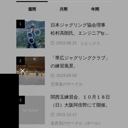
週間
月間
年間
1
1
日本ジャグリング協会理事
松村高朗氏、エンジニアtype
にインタビュー掲載。
2019.06.21
トピックス
「帯広ジャグリングクラブ」
2
2
の練習風景。

2019.09.06
北海道のサークル
3
関西玉練習会、１０月１８日
3
（日）大阪阿倍野にて開催。
2015.10.17
道具別のサークル（ボール）