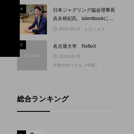
4
4
日本ジャグリング協会理事長
吉永裕紀氏、talentbookにイ
ンタビュー掲載。
2020.08.21
トピックス
5
5
名古屋大学 RefleX
2014.10.26
大学のサークル（中部）
総合ランキング