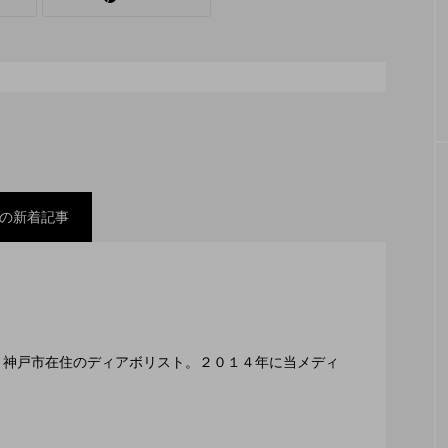
シェーカーカップ
スピニングプレート
ピザ回し
コンタクトジャグリング
マイナージャグリング
の新着記事
スティバル ２０２２」、８月２６日開催。
ックスコンテスト」、１１月２３日BumB東京スポーツ
編集長、神戸市在住のディアボリスト。２０１４年に当メディ
２月１１日開催。運営スタッフも募集中。