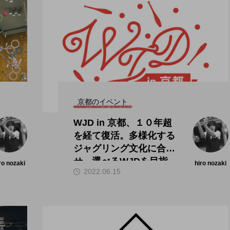
京都のイベント
WJD in 京都、１０年超
を経て復活。多様化する
ジャグリング文化に合わ
せ、選べるWJDを目指
ro nozaki
hiro nozaki
2022.06.15
す。