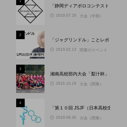
1
「静岡ディアボロコンテスト ２０２
2019.07.29
大会（中部）
2
「ジャグリンドル」ことレボリューシ
2019.02.13
関東のイベント
3
湘南高校部内大会「梨汁杯」、１０
2015.10.19
大会（関東）
4
「第１０回 JSJF（日本高校生ジ
2019.08.30
大会（関東）