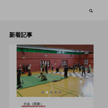
新着記事
イベント
トピ

大会（関東）
大会