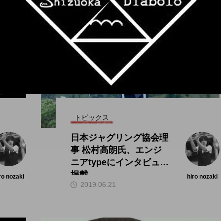
トピックス
日本ジャグリング協会理
事 松村高朗氏、エンジ
ニアtypeにインタビュー
掲載。
ro nozaki
hiro nozaki
2019.06.21