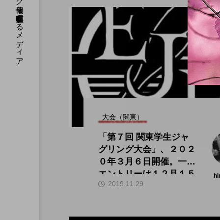
国内のジャグリング情報を収集・整理・発信するメディア
大会（関東）
「第７回 関東学生ジャ
グリング大会」、２０２
０年３月６日開催。一次
エントリーは１２月１５
hi
2019.11.29
日から。