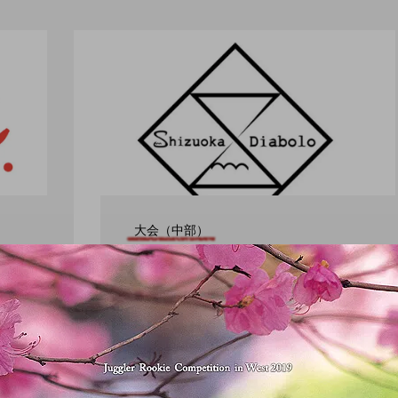
大会（中部）
「静岡ディアボロコンテ
スト ２０２０」開催決
定、公式ウェブサイトが
公開。
ro nozaki
hiro nozaki
2019.07.29