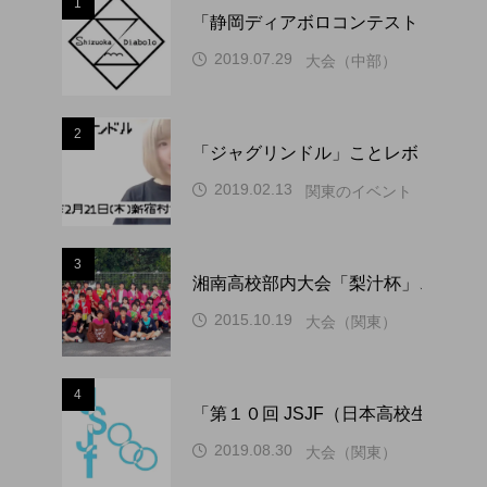
1
「静岡ディアボロコンテスト ２０２
2019.07.29
大会（中部）
2
「ジャグリンドル」ことレボリューシ
2019.02.13
関東のイベント
3
湘南高校部内大会「梨汁杯」、１０
2015.10.19
大会（関東）
4
「第１０回 JSJF（日本高校生ジ
2019.08.30
大会（関東）