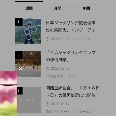
週間
月間
年間
1
1
日本ジャグリング協会理事
松村高朗氏、エンジニアtype
にインタビュー掲載。
2019.06.21
トピックス
「帯広ジャグリングクラブ」
2
2
の練習風景。

2019.09.06
北海道のサークル
3
関西玉練習会、１０月１８日
3
（日）大阪阿倍野にて開催。
2015.10.17
道具別のサークル（ボール）