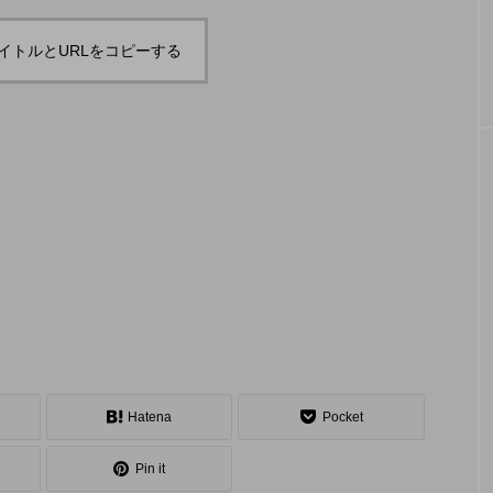
「JJF 2020」、開催形
「ディ
地の様子とフォト
「ディアボロサマーフェスティバル ２
２」、８月２６日開催。
式を変更。国内各地で
ェステ
イトルとURLをコピーする
オンラインとオフライ
２」、
hiro
hiro
ンの合同開催へ。
催。
nozaki
nozaki
2020.08.18
2022
地域と道具から探す
中部
関西
四国
中国
九州
沖
Hatena
Pocket
ング
ディアボロ
スティック
デビルスティック
Pin it