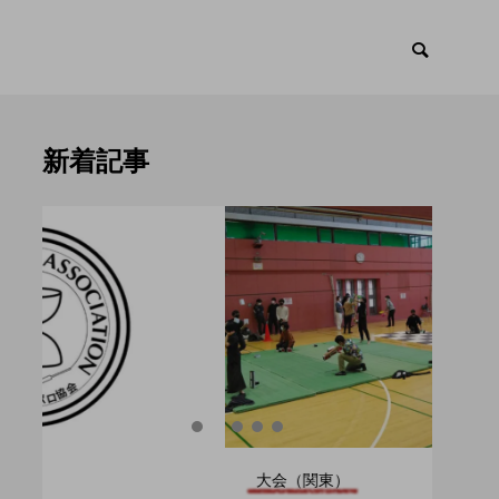
新着記事
ント
トピックス

大会（関東）
大会