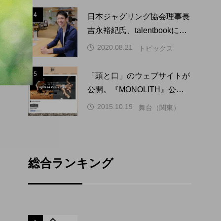
4
4
日本ジャグリング協会理事長
吉永裕紀氏、talentbookにイ
ンタビュー掲載。
2020.08.21
トピックス
5
5
「頭と口」のウェブサイトが
公開。『MONOLITH』公演
の情報解禁とチケット予約開
2015.10.19
舞台（関東）
始。
総合ランキング