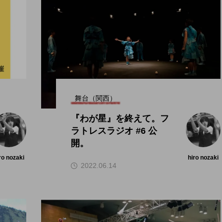
舞台（関西）
『わが星』を終えて。フ
ラトレスラジオ #6 公
開。
ro nozaki
hiro nozaki
2022.06.14