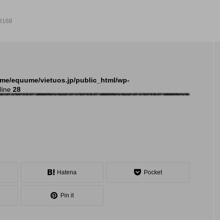
8168
NEW POST
me/equume/vietuos.jp/public_html/wp-
line
28
発表会
イベ
Hatena
Pocket
Pin it
大会（関東）