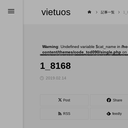
vietuos
記事一覧
1_
Warning
: Undefined variable $cat_name in
/ho
content/themes/code_tcd090/single.php
on 
舞台
1_8168
2019.02.14

Post
Share
RSS
feedly
福岡のイベント