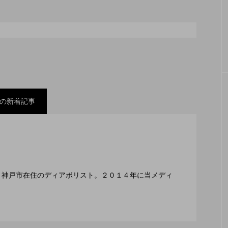
シェーカーカップ
スピニングプレート
ピザ回し
コンタクトジャグリング
マイナージャグリング
の新着記事
スティバル ２０２２」、８月２６日開催。
ックスコンテスト」、１１月２３日BumB東京スポーツ
編集長、神戸市在住のディアボリスト。２０１４年に当メディ
２月１１日開催。運営スタッフも募集中。