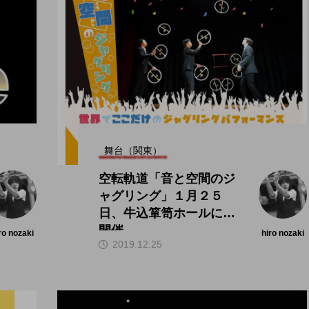
舞台（関東）
空転軌道「音と空間のジ
ャグリング」１月２５
日、牛込箪笥ホールにて
開催。
ro nozaki
hiro nozaki
2019.12.25