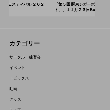
アボロサマーフ
ジャグリング新人戦、
０２
「第５回 関東シガーボックスコンテス
ブラ
ト」、１１月２３日BumB東京スポーツ文
運営
ィバル ２０２
運営メンバーを募集
化館にて開催。
８月２６日開
中。４月２３日（土）
hiro
を目途に。
nozaki
.06.21
2022.04.21
カテゴリー
サークル・練習会
イベント
トピックス
縄
オンライン
動画
フラワースティック
グッズ
ストア