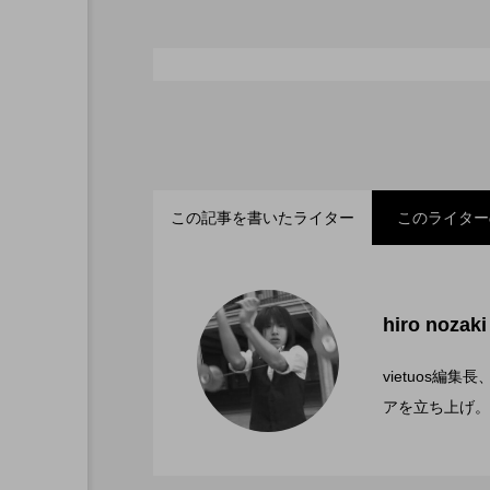
シガーボックス
ハット
スタッフ
フープ
この記事を書いたライター
このライター
「ディアボロサマーフェ
2022.06.21
hiro nozaki
「第５回 関東シガーボ
2022.06.21
文化館にて開催。
vietuos
アを立ち上げ。
ブラボーコンテスト、１
2022.06.21