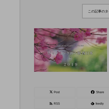
ボロサマーフ
「Dice ~the juggling s
「WJD 2022」終了。各
コンテスト結果。
ル ２０２
how~」、第２回公演
この記事のタ
月２６日開
のダイジェスト映像を
hiro
公開。東北の数少ない
nozaki
ジャグリングの舞台。
1
2022.06.16
北海道
東北
関東
Post
Share
ボール
クラブ
リ
RSS
feedly