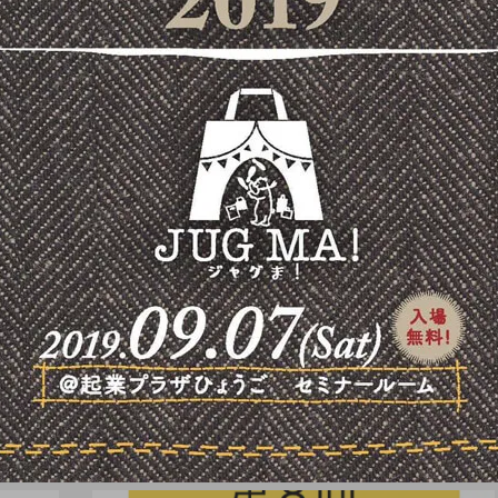
舞台（関東）
空転軌道「音と空間のジ
ャグリング」１月２５
日、牛込箪笥ホールにて
開催。
ro nozaki
hiro nozaki
2019.12.25