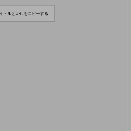
「JJF 2020」、開催形
「ディ
地の様子とフォト
「ディアボロサマーフェスティバル ２
２」、８月２６日開催。
式を変更。国内各地で
ェステ
イトルとURLをコピーする
オンラインとオフライ
２」、
hiro
hiro
ンの合同開催へ。
催。
nozaki
nozaki
2020.08.18
2022
地域と道具から探す
中部
関西
四国
中国
九州
沖
ング
ディアボロ
スティック
デビルスティック