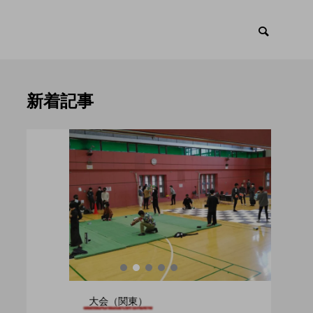
新着記事
ント
トピックス

大会（関東）
大会