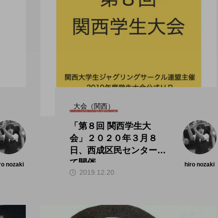
大会（関西）
「第８回 関西学生大
会」２０２０年３月８
日、西成区民センターに
て開催。
ro nozaki
hiro nozaki
2019.12.20