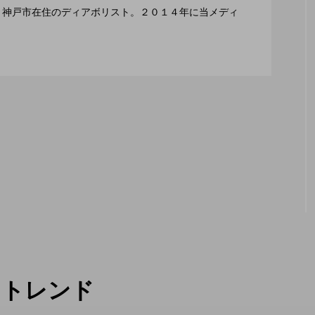
編集長、神戸市在住のディアボリスト。２０１４年に当メディ
２月１１日開催。運営スタッフも募集中。
トレンド