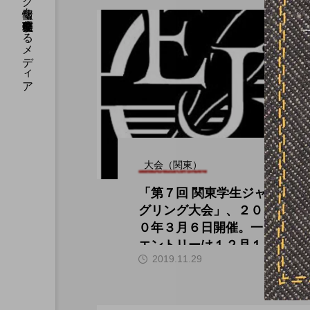
国内のジャグリング情報を収集・整理・発信するメディア
大会（関東）
「第７回 関東学生ジャ
グリング大会」、２０２
０年３月６日開催。一次
エントリーは１２月１５
hi
2019.11.29
日から。