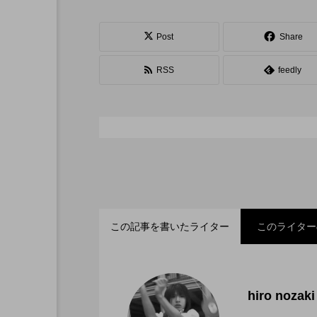
シガーボックス
ハット
スタッフ
フープ
Post
Share
RSS
feedly
この記事を書いたライター
このライター
「ディアボロサマーフェ
2022.06.21
hiro nozaki
「第５回 関東シガーボ