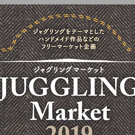
舞台（関西）
『わが星』を終えて。フ
ラトレスラジオ #6 公
開。
ro nozaki
hiro nozaki
2022.06.14