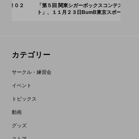
アボロサマーフ
ジャグリング新人戦、
０２
「第５回 関東シガーボックスコンテス
ブラ
ト」、１１月２３日BumB東京スポーツ文
運営
ィバル ２０２
運営メンバーを募集
化館にて開催。
８月２６日開
中。４月２３日（土）
hiro
を目途に。
nozaki
.06.21
2022.04.21
カテゴリー
サークル・練習会
イベント
トピックス
縄
オンライン
動画
フラワースティック
グッズ
ストア