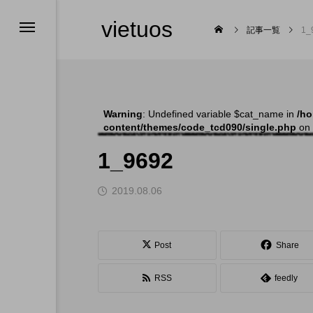
vietuos
記事一覧
1_
Warning
: Undefined variable $cat_name in
/ho
content/themes/code_tcd090/single.php
on 
舞台
1_9692
2019.08.06

Post
Share
RSS
feedly
福岡のイベント