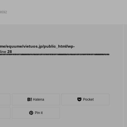
9692
NEW POST
me/equume/vietuos.jp/public_html/wp-
line
28
発表会
イベ
Hatena
Pocket
Pin it
大会（関東）