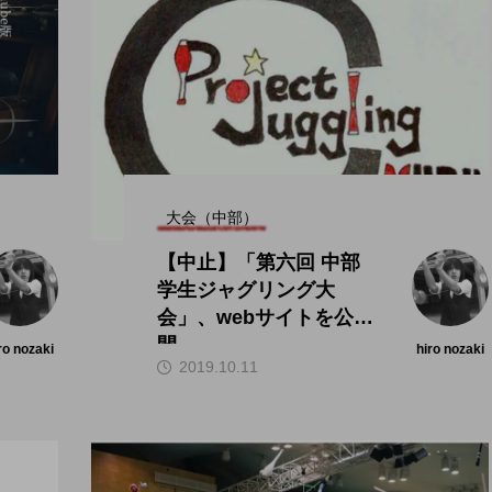
大会（中部）
【中止】「第六回 中部
学生ジャグリング大
会」、webサイトを公
開。
ro nozaki
hiro nozaki
2019.10.11