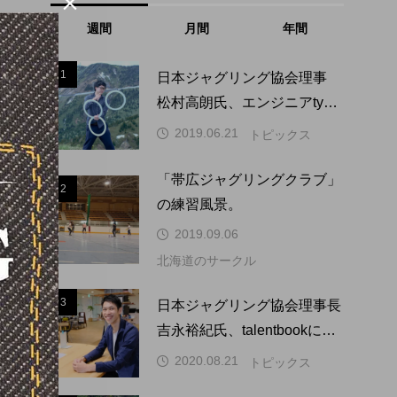

週間
月間
年間
1
1
日本ジャグリング協会理事
松村高朗氏、エンジニアtype
にインタビュー掲載。
2019.06.21
トピックス
「帯広ジャグリングクラブ」
2
2
の練習風景。
2019.09.06
北海道のサークル
3
3
日本ジャグリング協会理事長
吉永裕紀氏、talentbookにイ
ンタビュー掲載。
2020.08.21
トピックス