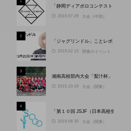
1
「静岡ディアボロコンテスト ２０２
2019.07.29
大会（中部）
2
「ジャグリンドル」ことレボリューシ
2019.02.13
関東のイベント
3
湘南高校部内大会「梨汁杯」、１０
2015.10.19
大会（関東）
4
「第１０回 JSJF（日本高校生ジ
2019.08.30
大会（関東）