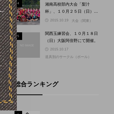
4
4
湘南高校部内大会「梨汁
杯」、１０月２５日（日）に
開催。
2015.10.19
大会（関東）
関西玉練習会、１０月１８日
5
5
（日）大阪阿倍野にて開催。
2015.10.17
道具別のサークル（ボール）
総合ランキング