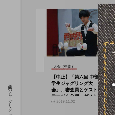
大会（中部）
【中止】「第六回 中部
学生ジャグリング大
会」、審査員とゲストス
テージを公開。ゲストは
hi
2019.11.02
田多加津輝氏。