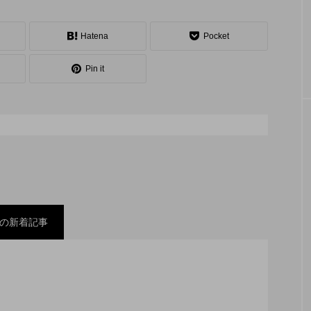
シェーカーカップ
スピニングプレート
ピザ回し
コンタクトジャグリング
マイナージャグリング
Hatena
Pocket
Pin it
の新着記事
スティバル ２０２２」、８月２６日開催。
ックスコンテスト」、１１月２３日BumB東京スポーツ