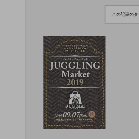
ボロサマーフ
「Dice ~the juggling s
「WJD 2022」終了。各
コンテスト結果。
ル ２０２
how~」、第２回公演
この記事のタ
月２６日開
のダイジェスト映像を
hiro
公開。東北の数少ない
nozaki
ジャグリングの舞台。
1
2022.06.16
北海道
東北
関東
ボール
クラブ
リ