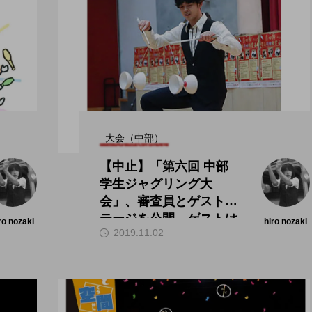
大会（中部）
【中止】「第六回 中部
学生ジャグリング大
会」、審査員とゲストス
テージを公開。ゲストは
ro nozaki
hiro nozaki
2019.11.02
田多加津輝氏。