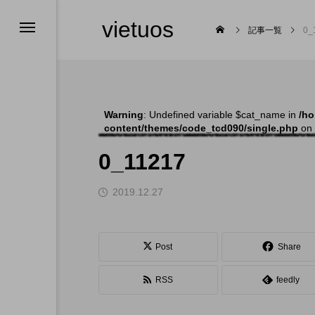
vietuos
記事一覧
0_
Warning
: Undefined variable $cat_name in
/ho
content/themes/code_tcd090/single.php
on 
舞台
0_11217
2019.12.27

Post
Share
RSS
feedly
福岡のイベント