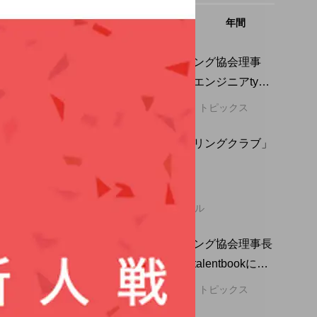
週間
月間
年間
1
1
日本ジャグリング協会理事
松村高朗氏、エンジニアtype
にインタビュー掲載。
2019.06.21
トピックス
「帯広ジャグリングクラブ」
2
2
の練習風景。
2019.09.06
北海道のサークル
3
3
日本ジャグリング協会理事長
吉永裕紀氏、talentbookにイ
ンタビュー掲載。
2020.08.21
トピックス