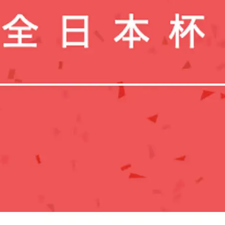
大会（中部）
「静岡ディアボロコンテ
スト ２０２０」開催決
定、公式ウェブサイトが
公開。
ro nozaki
hiro nozaki
2019.07.29