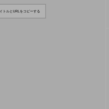
「JJF 2020」、開催形
「ディ
地の様子とフォト
「ディアボロサマーフェスティバル ２
２」、８月２６日開催。
式を変更。国内各地で
ェステ
イトルとURLをコピーする
オンラインとオフライ
２」、
hiro
hiro
ンの合同開催へ。
催。
nozaki
nozaki
2020.08.18
2022
地域と道具から探す
中部
関西
四国
中国
九州
沖
ング
ディアボロ
スティック
デビルスティック