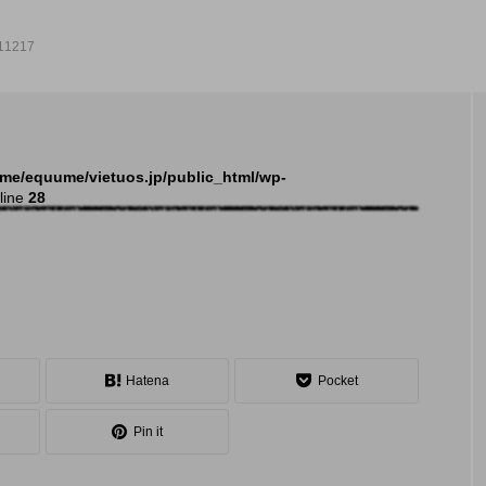
11217
NEW POST
me/equume/vietuos.jp/public_html/wp-
line
28
発表会
イベ
Hatena
Pocket
Pin it
大会（関東）