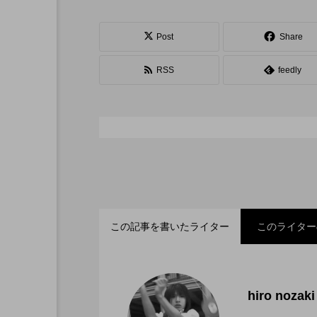
シガーボックス
ハット
スタッフ
フープ
Post
Share
RSS
feedly
この記事を書いたライター
このライター
「ディアボロサマーフェ
2022.06.21
hiro nozaki
「第５回 関東シガーボ