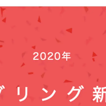
舞台（関東）
aube vol.4『aube版 銀
河鉄道の夜』、予約受付
を開始。
ro nozaki
hiro nozaki
2019.12.20