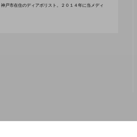
編集長、神戸市在住のディアボリスト。２０１４年に当メディ
２月１１日開催。運営スタッフも募集中。
トレンド