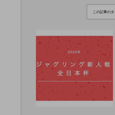
ボロサマーフ
「Dice ~the juggling s
「WJD 2022」終了。各
コンテスト結果。
ル ２０２
how~」、第２回公演
この記事のタ
月２６日開
のダイジェスト映像を
hiro
公開。東北の数少ない
nozaki
ジャグリングの舞台。
1
2022.06.16
北海道
東北
関東
ボール
クラブ
リ