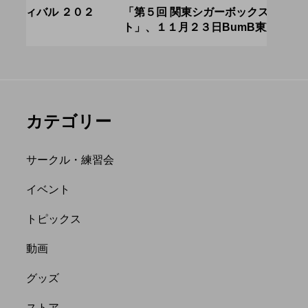
アボロサマーフ
ジャグリング新人戦、
０２
「第５回 関東シガーボックスコンテス
ブラ
ト」、１１月２３日BumB東京スポーツ文
運営
ィバル ２０２
運営メンバーを募集
化館にて開催。
８月２６日開
中。４月２３日（土）
hiro
を目途に。
nozaki
.06.21
2022.04.21
カテゴリー
サークル・練習会
イベント
トピックス
縄
オンライン
動画
フラワースティック
グッズ
ストア