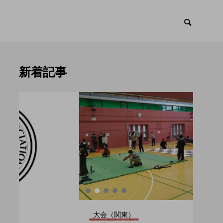
新着記事
ント
トピックス

大会（関東）
大会