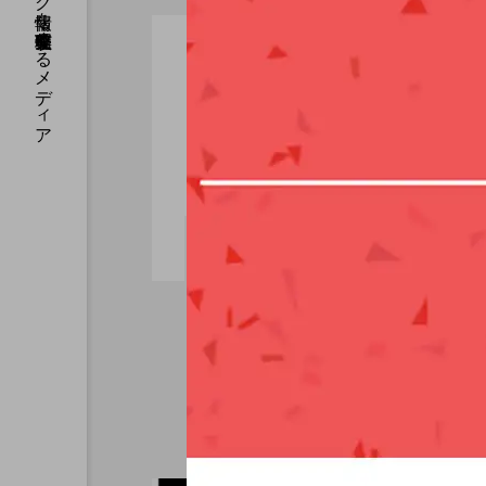
国内のジャグリング情報を収集・整理・発信するメディア
京都のイベント
WJD in 京都、１０年超
を経て復活。多様化する
ジャグリング文化に合わ
せ、選べるWJDを目指
hi
2022.06.15
す。