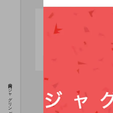
大会（関西）
「第８回 関西学生大
会」２０２０年３月８
日、西成区民センターに
て開催。
hi
2019.12.20