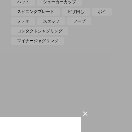
ハット
シェーカーカップ
スピニングプレート
ピザ回し
ポイ
メテオ
スタッフ
フープ
コンタクトジャグリング
マイナージャグリング

期間別ランキング