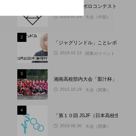
1
「静岡ディアボロコンテスト ２０２
2019.07.29
大会（中部）
2
「ジャグリンドル」ことレボリューシ
2019.02.13
関東のイベント
3
湘南高校部内大会「梨汁杯」、１０
2015.10.19
大会（関東）
4
「第１０回 JSJF（日本高校生ジ
2019.08.30
大会（関東）