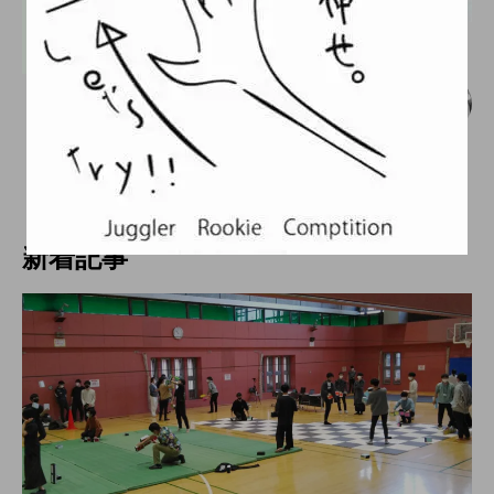
大会（中部）
【中止】「第六回 中部学生ジャグリング
大会」、webサイトを公開。
hiro
nozaki
2019.10.11
新着記事