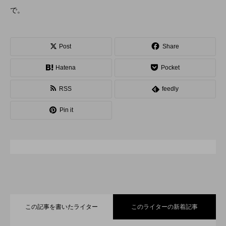
で。
スピニングプレート
ピザ回し
ポイ
メテオ
スタッフ
フープ
Post
Share
コンタクトジャグリング
マイナージャグリング
Hatena
Pocket
RSS
feedly
Pin it
この記事を書いたライター
このライターの新着記事