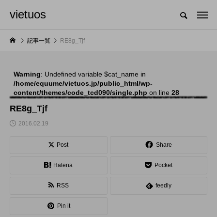
vietuos
国内のジャグリング情報を収集・整理・発信するメディア
記事一覧
RE8g_Tjf
Warning
: Undefined variable $cat_name in
NEW POST
/home/equume/vietuos.jp/public_html/wp-
content/themes/code_tcd090/single.php
on line
28
舞台
発表会
RE8g_Tjf
2016.02.19
Post
Share
Hatena
Pocket
RSS
feedly
「Dice ~the juggling
「JJF 2020」、開催
Pin it
show~」、第２回公
形式を変更。国内各地