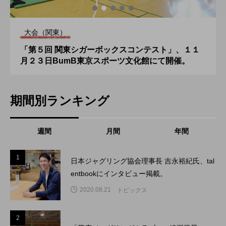
大会（関東）
「第５回 関東シガーボックスコンテスト」、１１
月２３日BumB東京スポーツ文化館にて開催。
期間別ランキング
週間
月間
年間
1
1
日本ジャグリング協会理事長 吉永裕紀氏、tal
entbookにインタビュー掲載。
2020.08.21
トピックス
2
2