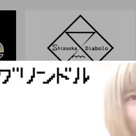
大会（中部）
「静岡ディアボロコンテ
スト ２０２０」開催決
定、公式ウェブサイトが
公開。
ro nozaki
hiro nozaki
2019.07.29