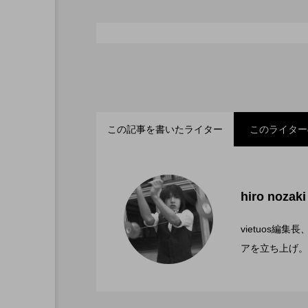
シガーボックス
ハット
スタッフ
フープ
この記事を書いたライター
このライター
「ディアボロサマーフェ
2022.06.21
hiro nozaki
「第５回 関東シガーボ
2022.06.21
文化館にて開催。
vietuos
アを立ち上げ。
ブラボーコンテスト、１
2022.06.21