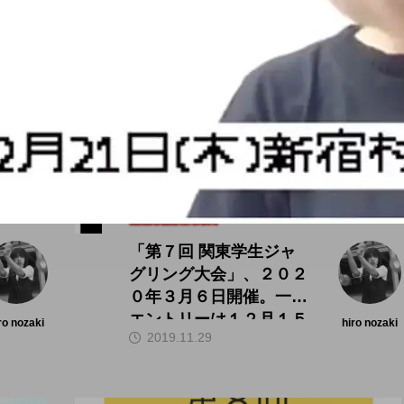
大会（関東）
「第７回 関東学生ジャ
グリング大会」、２０２
０年３月６日開催。一次
エントリーは１２月１５
ro nozaki
hiro nozaki
2019.11.29
日から。