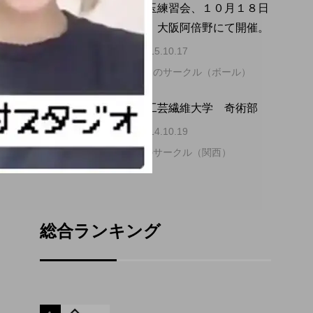
関西玉練習会、１０月１８日
4
4
（日）大阪阿倍野にて開催。
2015.10.17
道具別のサークル（ボール）
5
5
京都工芸繊維大学 奇術部
2014.10.19
大学のサークル（関西）
総合ランキング