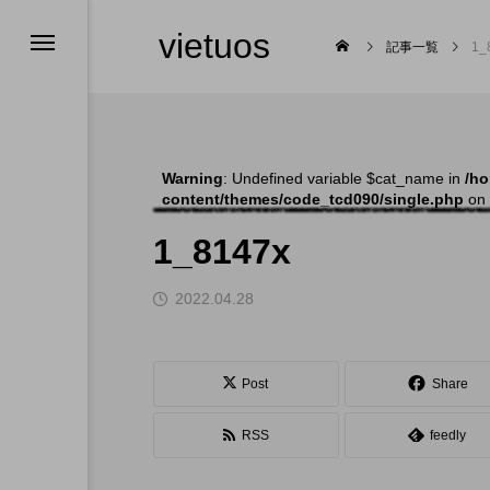
vietuos
記事一覧
1_
Warning
: Undefined variable $cat_name in
/ho
content/themes/code_tcd090/single.php
on 
舞台
1_8147x
2022.04.28

Post
Share
RSS
feedly
福岡のイベント