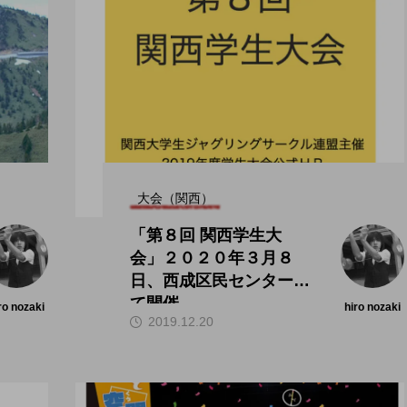
大会（関西）
「第８回 関西学生大
会」２０２０年３月８
日、西成区民センターに
て開催。
ro nozaki
hiro nozaki
2019.12.20