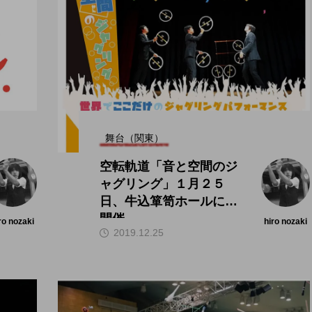
舞台（関東）
空転軌道「音と空間のジ
ャグリング」１月２５
日、牛込箪笥ホールにて
開催。
ro nozaki
hiro nozaki
2019.12.25