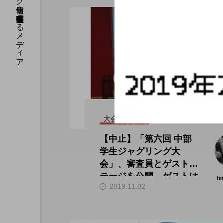
国内のジャグリング情報を収集・整理・発信するメディア
大会（中部）
【中止】「第六回 中部
学生ジャグリング大
会」、審査員とゲストス
テージを公開。ゲストは
hi
2019.11.02
田多加津輝氏。