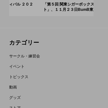
アボロサマーフ
ジャグリング新人戦、
０２
「第５回 関東シガーボックスコンテス
ブラ
ト」、１１月２３日BumB東京スポーツ文
運営
ィバル ２０２
運営メンバーを募集
化館にて開催。
８月２６日開
中。４月２３日（土）
hiro
を目途に。
nozaki
.06.21
2022.04.21
カテゴリー
サークル・練習会
イベント
トピックス
縄
オンライン
動画
フラワースティック
グッズ
ストア