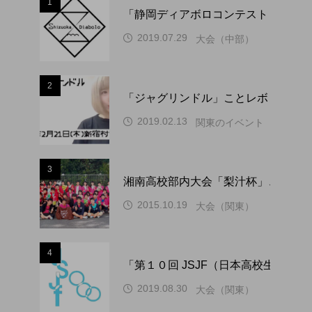
1
「静岡ディアボロコンテスト ２０２
2019.07.29
大会（中部）
2
「ジャグリンドル」ことレボリューシ
2019.02.13
関東のイベント
3
湘南高校部内大会「梨汁杯」、１０
2015.10.19
大会（関東）
4
「第１０回 JSJF（日本高校生ジ
2019.08.30
大会（関東）