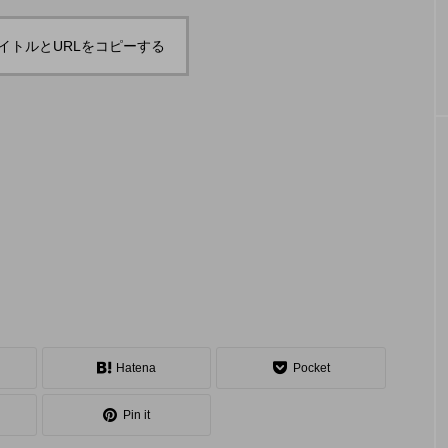
「JJF 2020」、開催形
「ディ
地の様子とフォト
「ディアボロサマーフェスティバル ２
２」、８月２６日開催。
式を変更。国内各地で
ェステ
イトルとURLをコピーする
オンラインとオフライ
２」、
hiro
hiro
ンの合同開催へ。
催。
nozaki
nozaki
2020.08.18
2022
地域と道具から探す
中部
関西
四国
中国
九州
沖
Hatena
Pocket
ング
ディアボロ
スティック
デビルスティック
Pin it