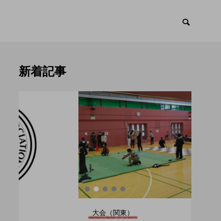
新着記事
ント
トピックス

大会（関東）
大会