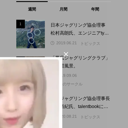
週間
月間
年間
1
1
日本ジャグリング協会理事
松村高朗氏、エンジニアtype
にインタビュー掲載。
2019.06.21
トピックス

「帯広ジャグリングクラブ」
2
2
の練習風景。
2019.09.06
北海道のサークル
3
3
日本ジャグリング協会理事長
吉永裕紀氏、talentbookにイ
ンタビュー掲載。
2020.08.21
トピックス