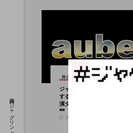
舞台（関東）
ジャグリング演劇を創作
する「aube」の過去公
演ダイジェスト動画が公
開。
hi
2019.11.08