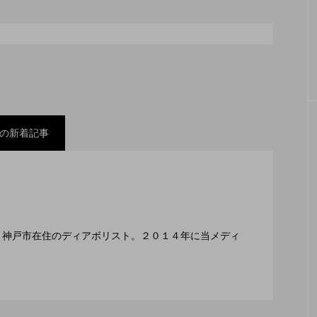
シェーカーカップ
スピニングプレート
ピザ回し
コンタクトジャグリング
マイナージャグリング
の新着記事
スティバル ２０２２」、８月２６日開催。
ックスコンテスト」、１１月２３日BumB東京スポーツ
編集長、神戸市在住のディアボリスト。２０１４年に当メディ
２月１１日開催。運営スタッフも募集中。