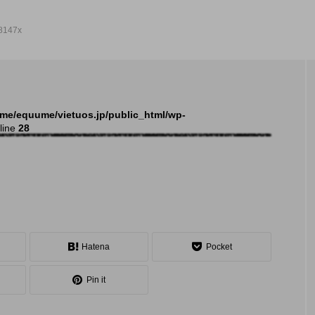
8147x
NEW POST
me/equume/vietuos.jp/public_html/wp-
line
28
発表会
イベ
Hatena
Pocket
Pin it
大会（関東）