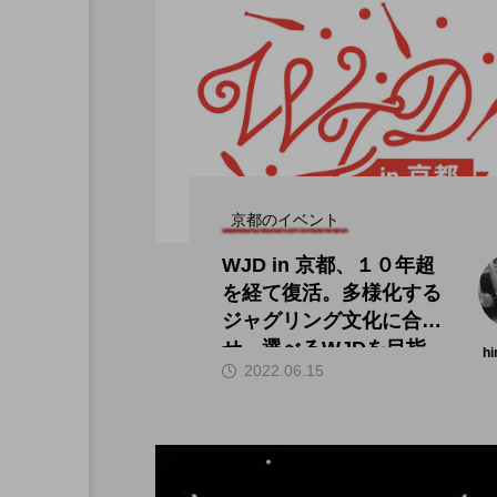
京都のイベント
WJD in 京都、１０年超
を経て復活。多様化する
ジャグリング文化に合わ
せ、選べるWJDを目指
hi
2022.06.15
す。