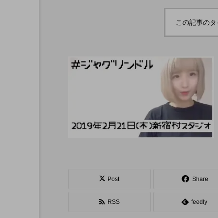
ボロサマーフ
「Dice ~the juggling s
「WJD 2022」終了。各
コンテスト結果。
ル ２０２
how~」、第２回公演
この記事のタ
月２６日開
のダイジェスト映像を
hiro
公開。東北の数少ない
nozaki
ジャグリングの舞台。
1
2022.06.16
北海道
東北
関東
Post
Share
ボール
クラブ
リ
RSS
feedly