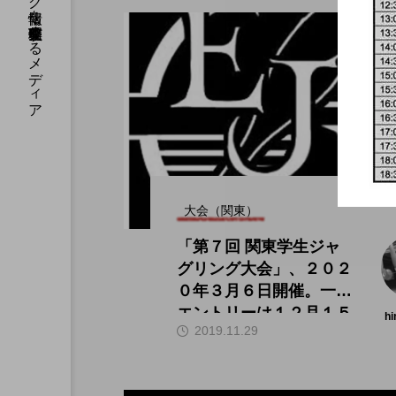
国内のジャグリング情報を収集・整理・発信するメディア
大会（関東）
「第７回 関東学生ジャ
グリング大会」、２０２
０年３月６日開催。一次
エントリーは１２月１５
hi
2019.11.29
日から。