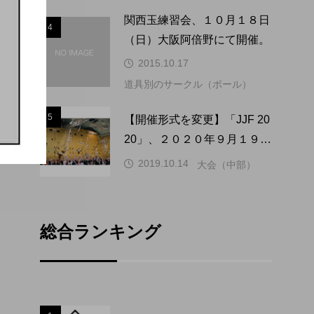
4
関西玉練習会、１０月１８日
4
（日）大阪阿倍野にて開催。
2015.10.17
道具別のサークル（ボール）
5
5
【開催形式を変更】「JJF 20
20」、２０２０年９月１９
日〜９月２１日、福井県での
2019.10.14
大会（中部）
開催が決定。
総合ランキング