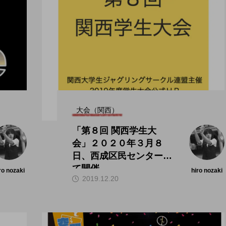
大会（関西）
「第８回 関西学生大
会」２０２０年３月８
日、西成区民センターに
て開催。
ro nozaki
hiro nozaki
2019.12.20