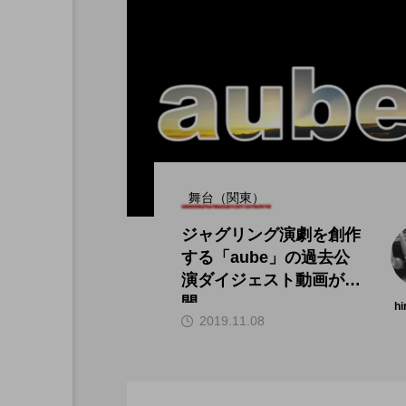
舞台（関東）
ジャグリング演劇を創作
する「aube」の過去公
演ダイジェスト動画が公
開。
hi
2019.11.08