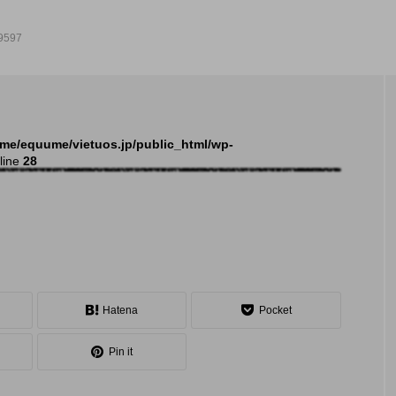
9597
NEW POST
me/equume/vietuos.jp/public_html/wp-
line
28
イベント
トピ
Hatena
Pocket
Pin it
大会（関東）