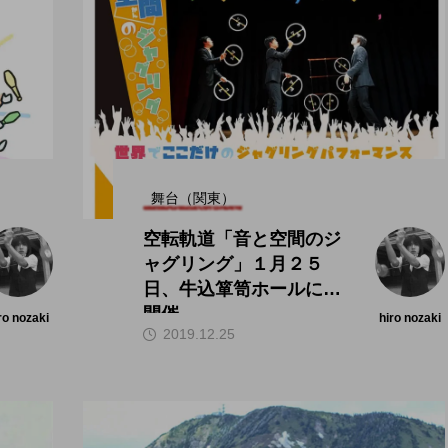
舞台（関東）
空転軌道「音と空間のジ
ャグリング」１月２５
日、牛込箪笥ホールにて
開催。
ro nozaki
hiro nozaki
2019.12.25