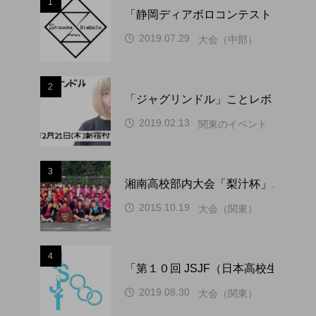
1
「静岡ディアボロコンテスト ２０２
2019.07.29
大会（中部）
2
「ジャグリンドル」ことレボリューシ
2019.02.13
関東のイベント
3
湘南高校部内大会「梨汁杯」、１０
2015.10.19
大会（関東）
4
「第１０回 JSJF（日本高校生ジ
2019.08.30
大会（関東）