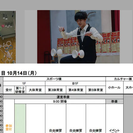
大会（中部）
【中止】「第六回 中部
学生ジャグリング大
会」、審査員とゲストス
テージを公開。ゲストは
ro nozaki
hiro nozaki
2019.11.02
田多加津輝氏。