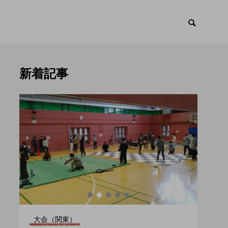
新着記事
ックス
交流会

大会（関東）
大会