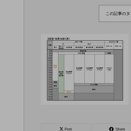
e juggling s
「JJF 2020」、開催形
「WJD 2022」終了。各
コンテスト結果。
、第２回公演
式を変更。国内各地で
この記事のタ
ェスト映像を
オンラインとオフライ
hiro
北の数少ない
ンの合同開催へ。
nozaki
ングの舞台。
6
2020.08.18
北海道
東北
関東
ボール
クラブ
リ
Post
Share