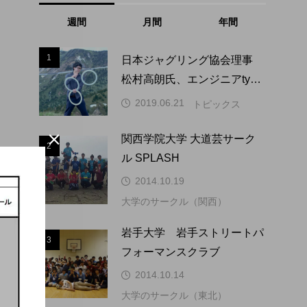
週間
月間
年間
1
1
日本ジャグリング協会理事
松村高朗氏、エンジニアtype
にインタビュー掲載。
2019.06.21
トピックス

関西学院大学 大道芸サーク
2
2
ル SPLASH
2014.10.19
大学のサークル（関西）
3
岩手大学 岩手ストリートパ
3
フォーマンスクラブ
2014.10.14
大学のサークル（東北）