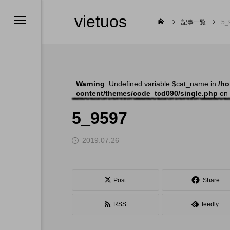
vietuos
記事一覧
5_
Warning
: Undefined variable $cat_name in
/ho
content/themes/code_tcd090/single.php
on 
発表会
5_9597
2019.07.26

Post
Share
RSS
feedly
福岡のイベント