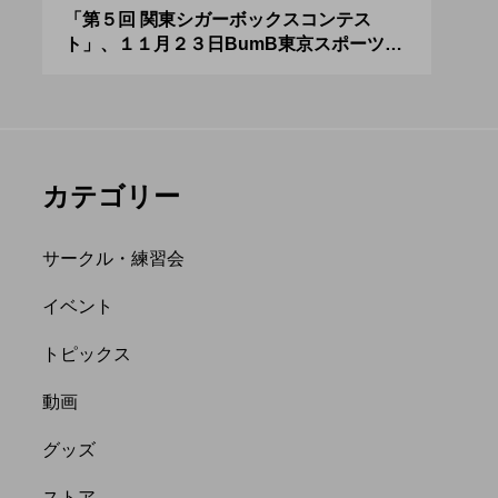
リング新人戦、
「Fanta Stick 2022」
０２
「第５回 関東シガーボックスコンテス
ブラ
ト」、１１月２３日BumB東京スポーツ文
運営
ンバーを募集
開催決定。
化館にて開催。
月２３日（土）
hiro
に。
nozaki
.04.21
2022.06.20
カテゴリー
サークル・練習会
イベント
トピックス
縄
オンライン
動画
フラワースティック
グッズ
ストア