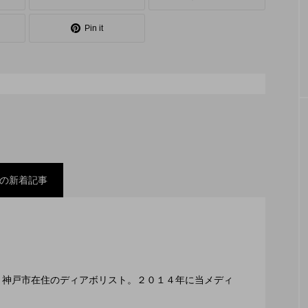
シェーカーカップ
スピニングプレート
ピザ回し
Pin it
コンタクトジャグリング
マイナージャグリング
の新着記事
スティバル ２０２２」、８月２６日開催。
ックスコンテスト」、１１月２３日BumB東京スポーツ
編集長、神戸市在住のディアボリスト。２０１４年に当メディ