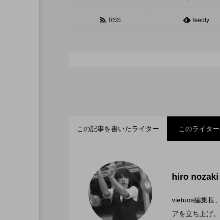
シガーボックス
ハット
RSS
feedly
スタッフ
フープ
この記事を書いたライター
このライター
「ディアボロサマーフェ
2022.06.21
hiro nozaki
「第５回 関東シガーボ
2022.06.21
文化館にて開催。
vietuos
アを立ち上げ。