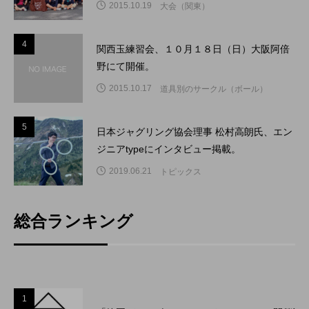
2015.10.19
大会（関東）
4
4
関西玉練習会、１０月１８日（日）大阪阿倍
野にて開催。
2015.10.17
道具別のサークル（ボール）
5
5
日本ジャグリング協会理事 松村高朗氏、エン
ジニアtypeにインタビュー掲載。
2019.06.21
トピックス
総合ランキング
1