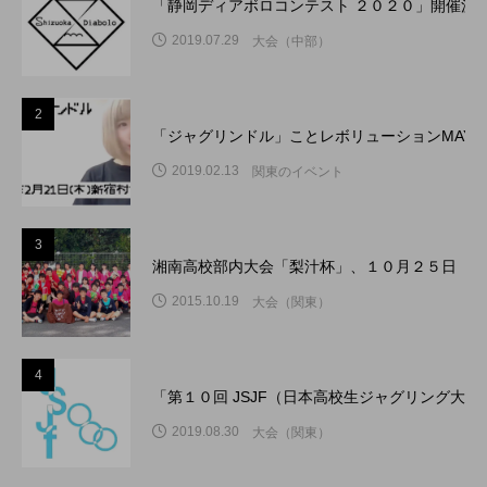
「静岡ディアボロコンテスト ２０２０」開催決
2019.07.29
大会（中部）
2
「ジャグリンドル」ことレボリューションMAY
2019.02.13
関東のイベント
3
湘南高校部内大会「梨汁杯」、１０月２５日（日
2015.10.19
大会（関東）
4
「第１０回 JSJF（日本高校生ジャグリング大
2019.08.30
大会（関東）