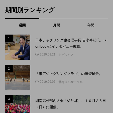
期間別ランキング
週間
月間
年間
1
1
日本ジャグリング協会理事長 吉永裕紀氏、tal
entbookにインタビュー掲載。
2020.08.21
トピックス
2
2
「帯広ジャグリングクラブ」の練習風景。
2019.09.06
北海道のサークル
3
3
湘南高校部内大会「梨汁杯」、１０月２５日
（日）に開催。