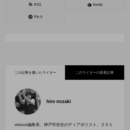
RSS
feedly
スピニングプレート
ピザ回し
ポイ
Pin it
メテオ
スタッフ
フープ
コンタクトジャグリング
マイナージャグリング
この記事を書いたライター
このライターの新着記事
「ディアボロサマーフェスティバル ２０
2022.06.21
２２」、８月２６日開催。
hiro nozaki
「第５回 関東シガーボックスコンテス
2022.06.21
ト」、１１月２３日BumB東京スポーツ文
化館にて開催。
vietuos編集長、神戸市在住のディアボリスト。２０１
ブラボーコンテスト、１２月１１日開