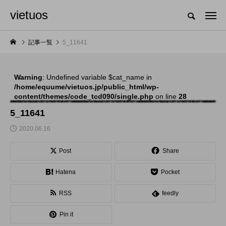
vietuos
国内のジャグリング情報を収集・整理・発信するメディア
記事一覧
5_11641
Warning
: Undefined variable $cat_name in
NEW POST
/home/equume/vietuos.jp/public_html/wp-
content/themes/code_tcd090/single.php
on line
28
舞台
発表会
5_11641
2020.06.16
Post
Share
Hatena
Pocket
RSS
feedly
「Dice ~the juggling
「JJF 2020」、開催
Pin it
show~」、第２回公
形式を変更。国内各地