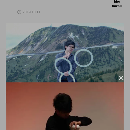
hiro
nozaki
2019.10.11

トピックス
日本ジャグリング協会理事 松村高朗氏、
エンジニアtypeにインタビュー掲載。
hiro
nozaki