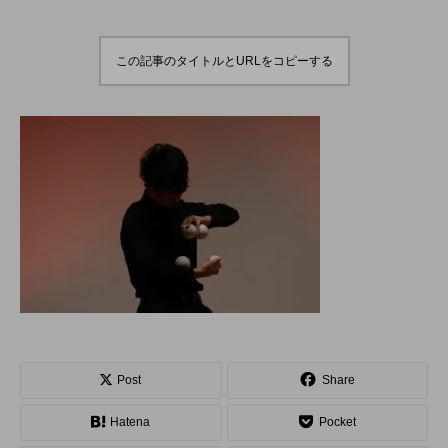
演のダイジェスト映像
でオンラインとオフラ
を公開。東北の数少な
インの合同開催へ。
hiro
hiro
いジャグリングの舞
nozaki
nozaki
台。
2022.06.16
2020.08.18
この記事のタイトルとURLをコピーする
地域と道具から探す
北海道
東北
関東
中部
関西
四国
中国
九州
沖縄
オンライン
ボール
クラブ
リング
ディアボロ
スティック
デビルスティック
Post
Share
フラワースティック
シガーボックス
Hatena
Pocket
ハット
シェーカーカップ