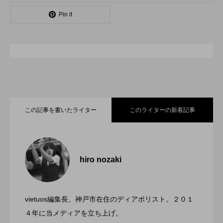
Pin it
スピニングプレート
ピザ回し
ポイ
メテオ
スタッフ
フープ
コンタクトジャグリング
マイナージャグリング
この記事を書いたライター
このライターの新着記事
「ディアボロサマーフェスティバル ２０
2022.06.21
２２」、８月２６日開催。
hiro nozaki
「第５回 関東シガーボックスコンテス
2022.06.21
ト」、１１月２３日BumB東京スポーツ文
化館にて開催。
vietuos編集長、神戸市在住のディアボリスト。２０１
ブラボーコンテスト、１２月１１日開
2022.06.21
４年に当メディアを立ち上げ。
催。運営スタッフも募集中。