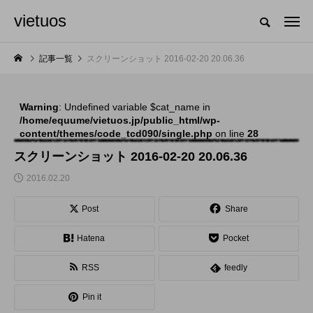
vietuos
国内のジャグリング情報を収集・整理・発信するメディア
記事一覧
スクリーンショット 2016-02-20 20.06.36
Warning
: Undefined variable $cat_name in
NEW POST
/home/equume/vietuos.jp/public_html/wp-
content/themes/code_tcd090/single.php
on line
28
舞台
発表会
スクリーンショット 2016-02-20 20.06.36
2016.02.20
Post
Share
Hatena
Pocket
RSS
feedly
「Dice ~the juggling
「JJF 2020」、開催
Pin it
show~」、第２回公
形式を変更。国内各地