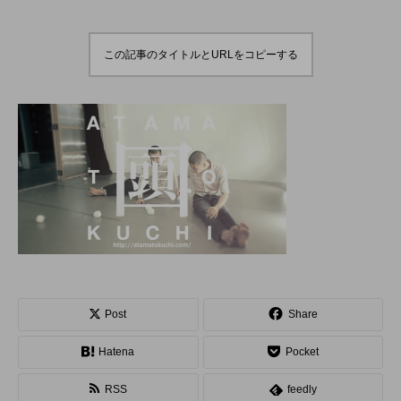
演のダイジェスト映像
でオンラインとオフラ
を公開。東北の数少な
インの合同開催へ。
hiro
hiro
いジャグリングの舞
nozaki
nozaki
台。
2022.06.16
2020.08.18
この記事のタイトルとURLをコピーする
地域と道具から探す
北海道
東北
関東
中部
関西
四国
中国
九州
沖縄
オンライン
ボール
クラブ
リング
ディアボロ
スティック
デビルスティック
Post
Share
フラワースティック
シガーボックス
Hatena
Pocket
ハット
シェーカーカップ
RSS
feedly