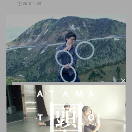
2019.11.29

トピックス
日本ジャグリング協会理事 松村高朗氏、
エンジニアtypeにインタビュー掲載。
hiro
nozaki
2019.06.21