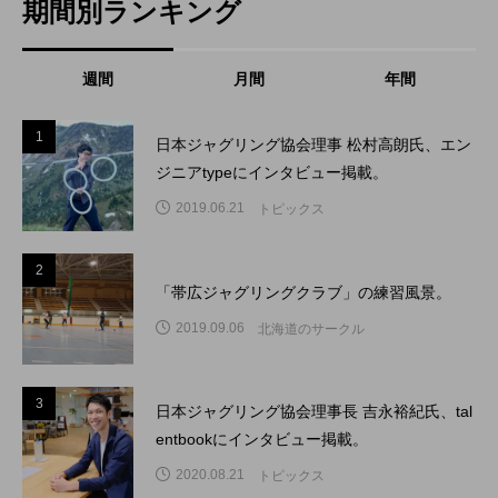
期間別ランキング
週間
月間
年間
1
1
日本ジャグリング協会理事 松村高朗氏、エン
ジニアtypeにインタビュー掲載。
2019.06.21
トピックス
2
2
「帯広ジャグリングクラブ」の練習風景。
2019.09.06
北海道のサークル
3
3
日本ジャグリング協会理事長 吉永裕紀氏、tal
entbookにインタビュー掲載。
2020.08.21
トピックス