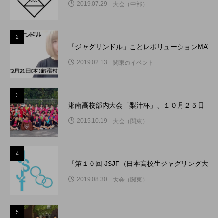
2019.07.29
大会（中部）
2
「ジャグリンドル」ことレボリューションMAY
2019.02.13
関東のイベント
3
湘南高校部内大会「梨汁杯」、１０月２５日（日
2015.10.19
大会（関東）
4
「第１０回 JSJF（日本高校生ジャグリング大
2019.08.30
大会（関東）
5