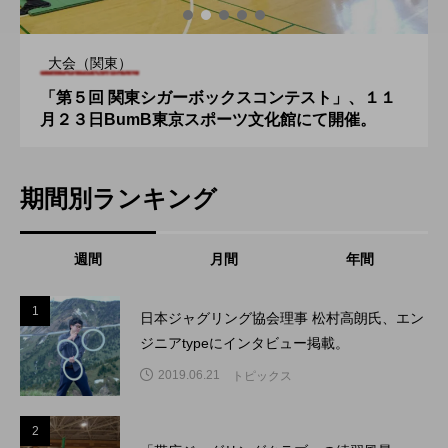
大会（関東）
「第５回 関東シガーボックスコンテスト」、１１
月２３日BumB東京スポーツ文化館にて開催。
期間別ランキング
週間
月間
年間
1
1
日本ジャグリング協会理事 松村高朗氏、エン
ジニアtypeにインタビュー掲載。
2019.06.21
トピックス
2
2