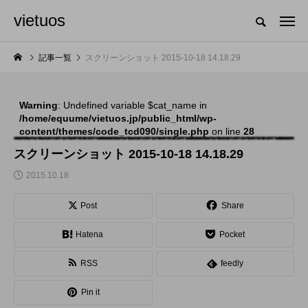
vietuos
国内のジャグリング情報を収集・整理・発信するメディア
記事一覧
スクリーンショット 2015-10-18 14.18.29
Warning
: Undefined variable $cat_name in
NEW POST
/home/equume/vietuos.jp/public_html/wp-
content/themes/code_tcd090/single.php
on line
28
舞台
発表会
スクリーンショット 2015-10-18 14.18.29
2015.10.18
Post
Share
Hatena
Pocket
RSS
feedly
「Dice ~the juggling
「JJF 2020」、開催
Pin it
show~」、第２回公
形式を変更。国内各地