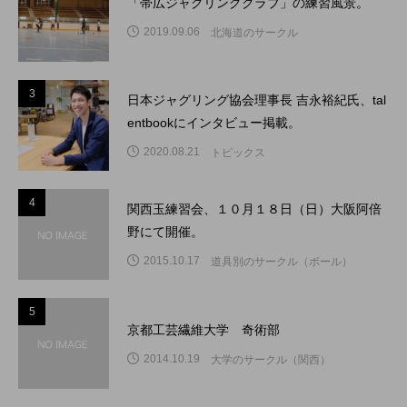
「帯広ジャグリングクラブ」の練習風景。
2019.09.06
北海道のサークル
3
3
日本ジャグリング協会理事長 吉永裕紀氏、tal
entbookにインタビュー掲載。
2020.08.21
トピックス
4
4
関西玉練習会、１０月１８日（日）大阪阿倍
野にて開催。
2015.10.17
道具別のサークル（ボール）
5
5
京都工芸繊維大学 奇術部
2014.10.19
大学のサークル（関西）