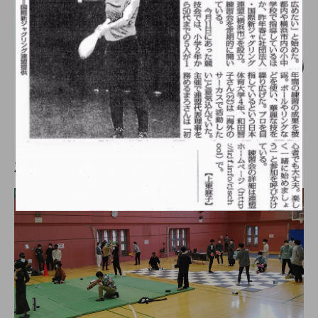
大会（中部）
【中止】「第六回 中部学生ジャグリング
大会」、webサイトを公開。
hiro
nozaki
2019.10.11
新着記事