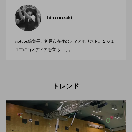
「ディアボロサマーフェスティバル ２０
2022.06.21
２２」、８月２６日開催。
hiro nozaki
「第５回 関東シガーボックスコンテス
2022.06.21
ト」、１１月２３日BumB東京スポーツ文
化館にて開催。
vietuos編集長、神戸市在住のディアボリスト。２０１
ブラボーコンテスト、１２月１１日開
2022.06.21
４年に当メディアを立ち上げ。
催。運営スタッフも募集中。
トレンド