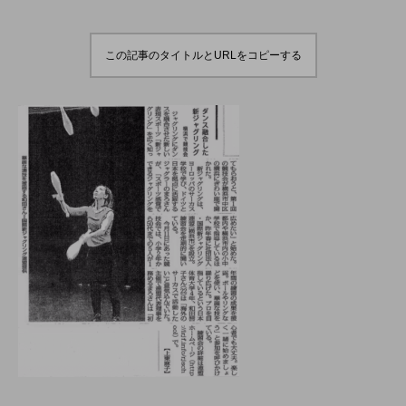
演のダイジェスト映像
でオンラインとオフラ
を公開。東北の数少な
インの合同開催へ。
hiro
hiro
いジャグリングの舞
nozaki
nozaki
台。
2022.06.16
2020.08.18
この記事のタイトルとURLをコピーする
地域と道具から探す
北海道
東北
関東
中部
関西
四国
中国
九州
沖縄
オンライン
ボール
クラブ
リング
ディアボロ
スティック
デビルスティック
フラワースティック
シガーボックス
ハット
シェーカーカップ