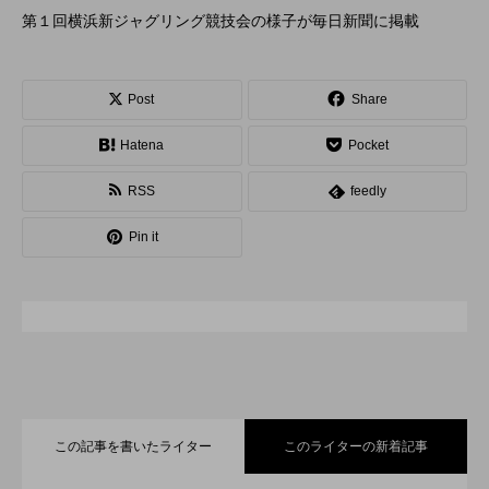
第１回横浜新ジャグリング競技会の様子が毎日新聞に掲載
スピニングプレート
ピザ回し
ポイ
メテオ
スタッフ
フープ
Post
Share
コンタクトジャグリング
マイナージャグリング
Hatena
Pocket
RSS
feedly
Pin it
この記事を書いたライター
このライターの新着記事