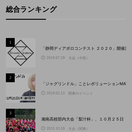
総合ランキング
1
「静岡ディアボロコンテスト ２０２０」開催決
2019.07.29
大会（中部）
2
「ジャグリンドル」ことレボリューションMAY
2019.02.13
関東のイベント
3
湘南高校部内大会「梨汁杯」、１０月２５日（日
2015.10.19
大会（関東）