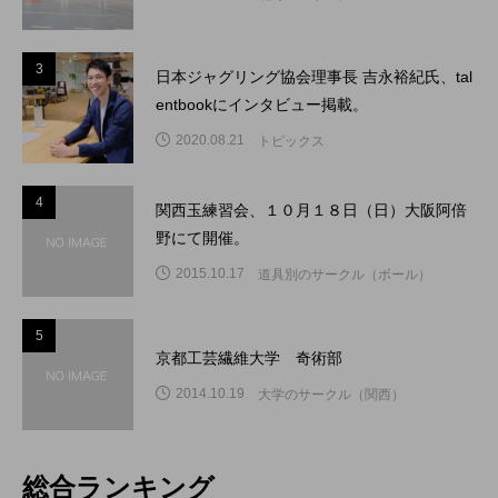
3
3
日本ジャグリング協会理事長 吉永裕紀氏、tal
entbookにインタビュー掲載。
2020.08.21
トピックス
4
4
関西玉練習会、１０月１８日（日）大阪阿倍
野にて開催。
2015.10.17
道具別のサークル（ボール）
5
5
京都工芸繊維大学 奇術部
2014.10.19
大学のサークル（関西）
総合ランキング