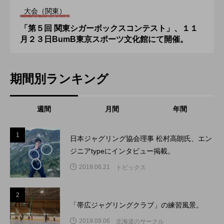
大会（関東）
「第５回 関東シガーボックスコンテスト」、１１
月２３日BumB東京スポーツ文化館にて開催。
期間別ランキング
週間
月間
年間
1
1
日本ジャグリング協会理事 松村高朗氏、エン
ジニアtypeにインタビュー掲載。
2019.06.21
トピックス
2
2
「帯広ジャグリングクラブ」の練習風景。
2019.09.06
北海道のサークル