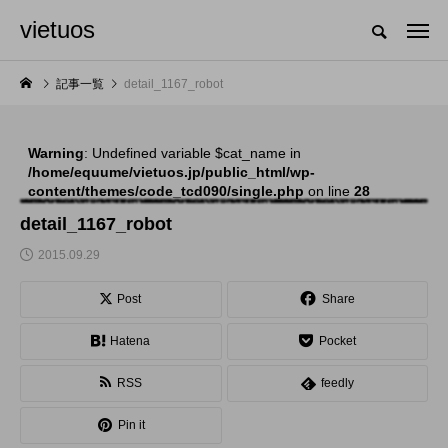
vietuos
国内のジャグリング情報を収集・整理・発信するメディア
記事一覧
detail_1167_robot
Warning
: Undefined variable $cat_name in
NEW POST
/home/equume/vietuos.jp/public_html/wp-
content/themes/code_tcd090/single.php
on line
28
舞台
発表会
detail_1167_robot
2015.09.29
Post
Share
Hatena
Pocket
RSS
feedly
「Dice ~the juggling
「JJF 2020」、開催
Pin it
show~」、第２回公
形式を変更。国内各地