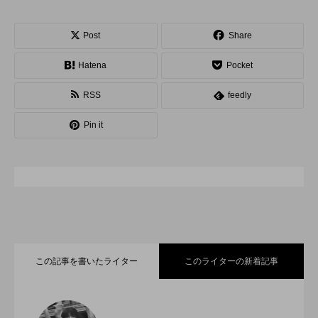
スピニングプレート
ピザ回し
ポイ
Post
Share
メテオ
スタッフ
フープ
Hatena
Pocket
コンタクトジャグリング
マイナージャグリング
RSS
feedly
Pin it
この記事を書いたライター
このライターの新着記事
「ディアボロサマーフェスティバル ２０
2022.06.21
２２」、８月２６日開催。