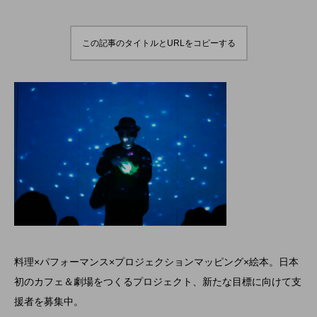
演のダイジェスト映像
でオンラインとオフラ
を公開。東北の数少な
インの合同開催へ。
hiro
hiro
いジャグリングの舞
nozaki
nozaki
台。
2022.06.16
2020.08.18
この記事のタイトルとURLをコピーする
地域と道具から探す
北海道
東北
関東
中部
関西
四国
中国
九州
沖縄
オンライン
ボール
クラブ
リング
ディアボロ
スティック
デビルスティック
料理×パフォーマンス×プロジェクションマッピング×絵本。日本
フラワースティック
シガーボックス
初のカフェ＆劇場をつくるプロジェクト、新たな目標に向けて支
援者を募集中。
ハット
シェーカーカップ