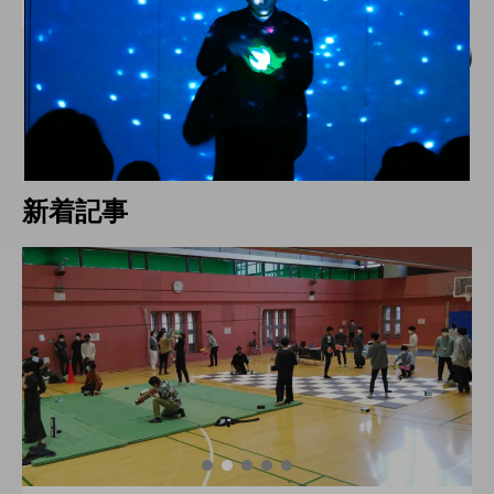
京都のイベント
WJD in 京都、１０年超を経て復活。多様
化するジャグリング文化に合わせ、選べ
るWJDを目指す。
hiro
nozaki
2022.06.15
新着記事