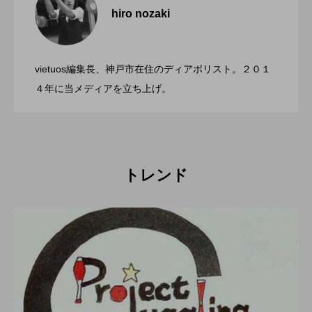
hiro nozaki
「第５回 関東シガーボックスコンテス
2022.06.21
ト」、１１月２３日BumB東京スポーツ文
化館にて開催。
vietuos編集長、神戸市在住のディアボリスト。２０１
ブラボーコンテスト、１２月１１日開
2022.06.21
４年に当メディアを立ち上げ。
催。運営スタッフも募集中。
トレンド