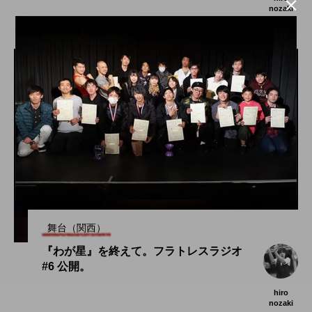

nozaki
2019.12.25
舞台（関西）
『わが星』を終えて。フラトレスラジオ
#6 公開。
hiro
nozaki