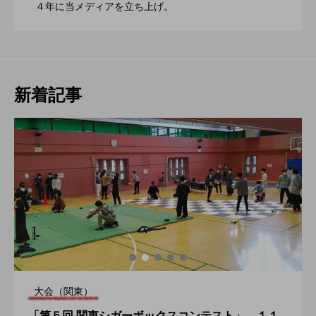
2022.06.21
４年に当メディアを立ち上げ。
催。運営スタッフも募集中。
新着記事
大会（関東）
「第５回 関東シガーボックスコンテスト」、１１