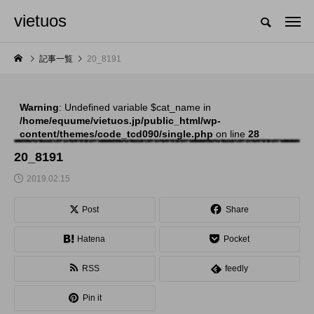
vietuos
国内のジャグリング情報を収集・整理・発信するメディア
記事一覧
20_8191
Warning
: Undefined variable $cat_name in
NEW POST
/home/equume/vietuos.jp/public_html/wp-
content/themes/code_tcd090/single.php
on line
28
舞台
発表会
20_8191
2019.02.15
Post
Share
Hatena
Pocket
RSS
feedly
「Dice ~the juggling
「JJF 2020」、開催
Pin it
show~」、第２回公
形式を変更。国内各地