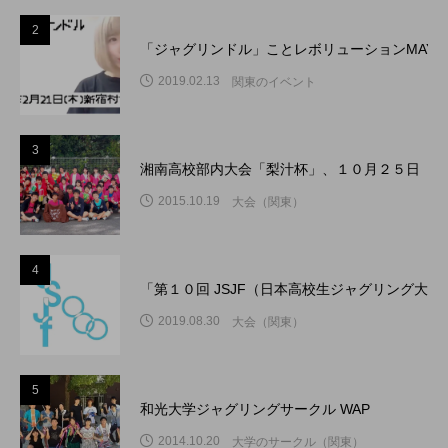
2
「ジャグリンドル」ことレボリューションMAY
2019.02.13
関東のイベント
3
湘南高校部内大会「梨汁杯」、１０月２５日（日
2015.10.19
大会（関東）
4
「第１０回 JSJF（日本高校生ジャグリング大
2019.08.30
大会（関東）
5
和光大学ジャグリングサークル WAP
2014.10.20
大学のサークル（関東）