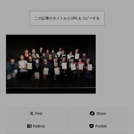
演のダイジェスト映像
でオンラインとオフラ
を公開。東北の数少な
インの合同開催へ。
hiro
hiro
いジャグリングの舞
nozaki
nozaki
台。
2022.06.16
2020.08.18
この記事のタイトルとURLをコピーする
地域と道具から探す
北海道
東北
関東
中部
関西
四国
中国
九州
沖縄
オンライン
ボール
クラブ
リング
ディアボロ
スティック
デビルスティック
Post
Share
フラワースティック
シガーボックス
Hatena
Pocket
ハット
シェーカーカップ