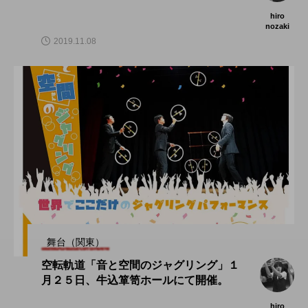
hiro
nozaki
2019.11.08
舞台（関東）
空転軌道「音と空間のジャグリング」１
月２５日、牛込箪笥ホールにて開催。
hiro