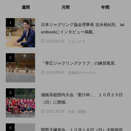
週間
月間
年間
1
1
日本ジャグリング協会理事長 吉永裕紀氏、tal
entbookにインタビュー掲載。
2020.08.21
トピックス
2
2
「帯広ジャグリングクラブ」の練習風景。
2019.09.06
北海道のサークル
3
3
湘南高校部内大会「梨汁杯」、１０月２５日
（日）に開催。
2015.10.19
大会（関東）
4
4
関西玉練習会、１０月１８日（日）大阪阿倍