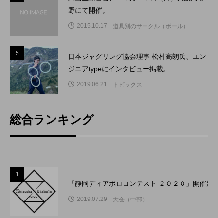
野にて開催。
2015.10.17
道具別のサークル（ボール）
5
5
日本ジャグリング協会理事 松村高朗氏、エン
ジニアtypeにインタビュー掲載。
2019.06.21
トピックス
総合ランキング
1
「静岡ディアボロコンテスト ２０２０」開催決
2019.07.29
大会（中部）