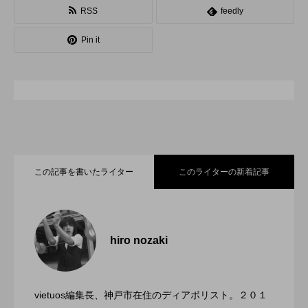
RSS
feedly
スピニングプレート
ピザ回し
ポイ
Pin it
メテオ
スタッフ
フープ
コンタクトジャグリング
マイナージャグリング
この記事を書いたライター
このライターの新着記事
「ディアボロサマーフェスティバル ２０
2022.06.21
２２」、８月２６日開催。
hiro nozaki
「第５回 関東シガーボックスコンテス
2022.06.21
ト」、１１月２３日BumB東京スポーツ文
化館にて開催。
vietuos編集長、神戸市在住のディアボリスト。２０１
ブラボーコンテスト、１２月１１日開