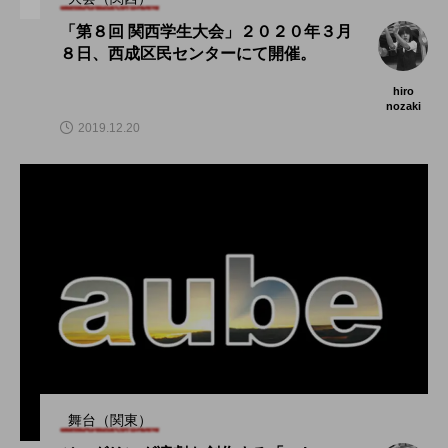
「第８回 関西学生大会」２０２０年３月
８日、西成区民センターにて開催。
hiro
nozaki
2019.12.20
舞台（関東）