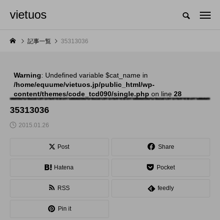
vietuos
国内のジャグリング情報を収集・整理・発信するメディア
記事一覧
35313036
Warning
: Undefined variable $cat_name in
NEW POST
/home/equume/vietuos.jp/public_html/wp-
content/themes/code_tcd090/single.php
on line
28
舞台
発表会
35313036
2015.01.26
Post
Share
Hatena
Pocket
RSS
feedly
「Dice ~the juggling
「JJF 2020」、開催
Pin it
show~」、第２回公
形式を変更。国内各地