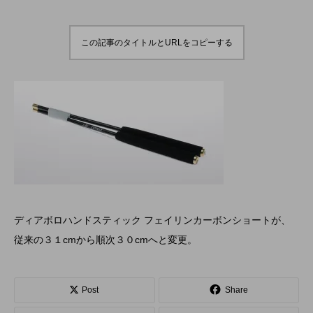
演のダイジェスト映像
でオンラインとオフラ
を公開。東北の数少な
インの合同開催へ。
hiro
hiro
いジャグリングの舞
nozaki
nozaki
台。
2022.06.16
2020.08.18
この記事のタイトルとURLをコピーする
地域と道具から探す
北海道
東北
関東
中部
関西
四国
中国
九州
沖縄
オンライン
ボール
クラブ
リング
ディアボロハンドスティック フェイリンカーボンショートが、
ディアボロ
スティック
デビルスティック
従来の３１cmから順次３０cmへと変更。
フラワースティック
シガーボックス
Post
Share
ハット
シェーカーカップ