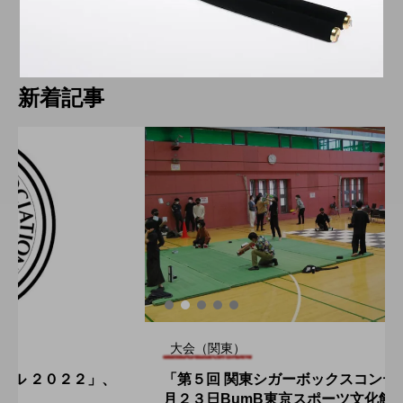
hiro
nozaki
2019.12.25
新着記事
大会（関東）
「第５回 関東シガーボックスコンテスト」、１１
月２３日BumB東京スポーツ文化館にて開催。