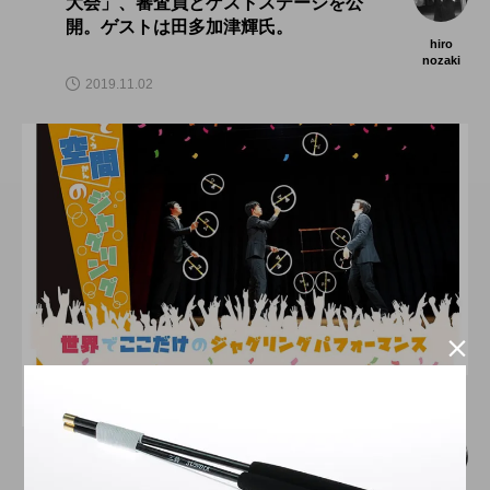
大会」、審査員とゲストステージを公
開。ゲストは田多加津輝氏。
hiro
nozaki
2019.11.02

舞台（関東）
空転軌道「音と空間のジャグリング」１
月２５日、牛込箪笥ホールにて開催。