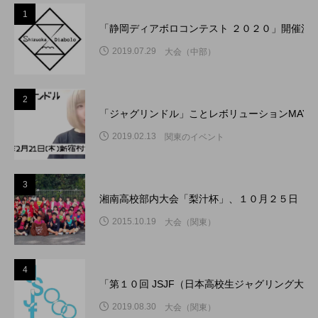
1
「静岡ディアボロコンテスト ２０２０」開催決
2019.07.29
大会（中部）
2
「ジャグリンドル」ことレボリューションMAY
2019.02.13
関東のイベント
3
湘南高校部内大会「梨汁杯」、１０月２５日（日
2015.10.19
大会（関東）
4
「第１０回 JSJF（日本高校生ジャグリング大
2019.08.30
大会（関東）