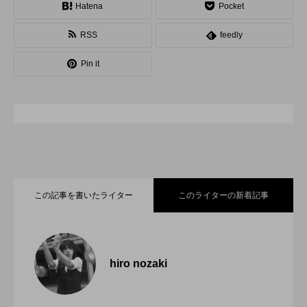
Hatena
Pocket
スピニングプレート
ピザ回し
ポイ
RSS
feedly
メテオ
スタッフ
フープ
Pin it
コンタクトジャグリング
マイナージャグリング
この記事を書いたライター
このライターの新着記事
「ディアボロサマーフェスティバル ２０
2022.06.21
２２」、８月２６日開催。
hiro nozaki
「第５回 関東シガーボックスコンテス
2022.06.21
ト」、１１月２３日BumB東京スポーツ文
化館にて開催。