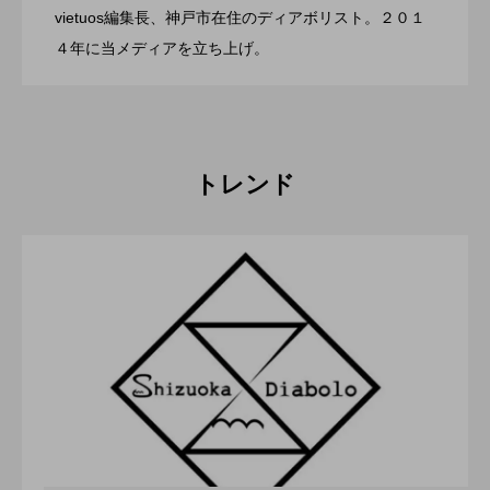
vietuos編集長、神戸市在住のディアボリスト。２０１
ブラボーコンテスト、１２月１１日開
2022.06.21
４年に当メディアを立ち上げ。
催。運営スタッフも募集中。
トレンド