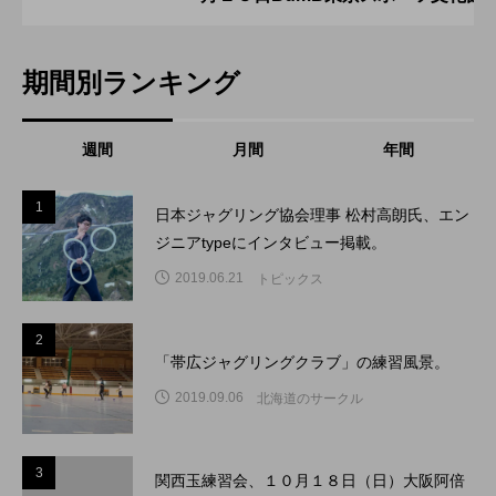
期間別ランキング
週間
月間
年間
1
1
日本ジャグリング協会理事 松村高朗氏、エン
ジニアtypeにインタビュー掲載。
2019.06.21
トピックス
2
2
「帯広ジャグリングクラブ」の練習風景。
2019.09.06
北海道のサークル
3
3
関西玉練習会、１０月１８日（日）大阪阿倍