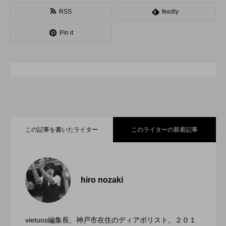
RSS
feedly
スピニングプレート
ピザ回し
ポイ
Pin it
メテオ
スタッフ
フープ
コンタクトジャグリング
マイナージャグリング
この記事を書いたライター
このライターの新着記事
「ディアボロサマーフェスティバル ２０
2022.06.21
２２」、８月２６日開催。
hiro nozaki
「第５回 関東シガーボックスコンテス
2022.06.21
ト」、１１月２３日BumB東京スポーツ文
化館にて開催。
vietuos編集長、神戸市在住のディアボリスト。２０１