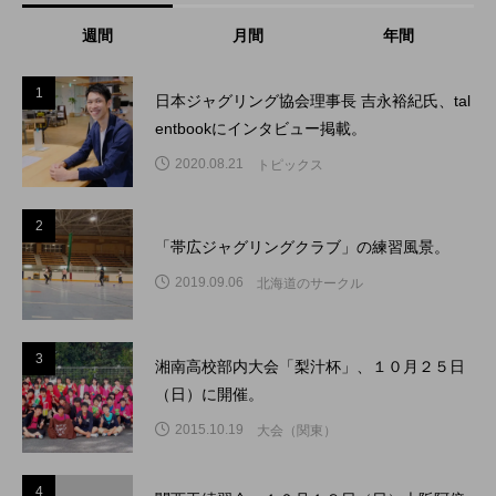
週間
月間
年間
1
1
日本ジャグリング協会理事長 吉永裕紀氏、tal
entbookにインタビュー掲載。
2020.08.21
トピックス
2
2
「帯広ジャグリングクラブ」の練習風景。
2019.09.06
北海道のサークル
3
3
湘南高校部内大会「梨汁杯」、１０月２５日
（日）に開催。
2015.10.19
大会（関東）
4
4