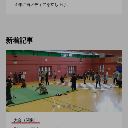
ブラボーコンテスト、１２月１１日開
2022.06.21
４年に当メディアを立ち上げ。
催。運営スタッフも募集中。
新着記事
大会（関東）