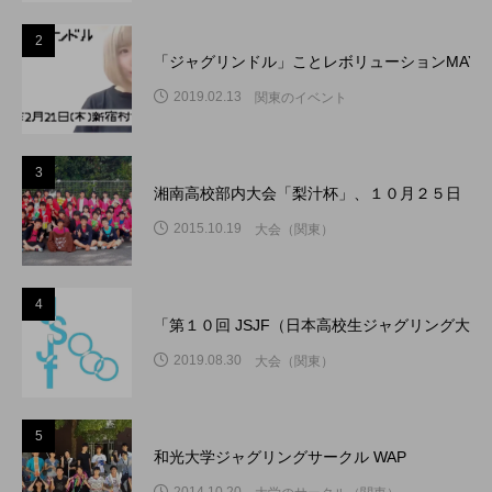
2
「ジャグリンドル」ことレボリューションMAY
2019.02.13
関東のイベント
3
湘南高校部内大会「梨汁杯」、１０月２５日（日
2015.10.19
大会（関東）
4
「第１０回 JSJF（日本高校生ジャグリング大
2019.08.30
大会（関東）
5
和光大学ジャグリングサークル WAP