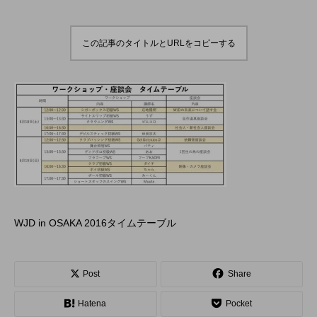
演のダイジェスト映像
でオンラインとオフラ
を公開。東北の数少な
インの合同開催へ。
hiro
hiro
いジャグリングの舞
nozaki
nozaki
台。
2022.06.16
2020.08.18
この記事のタイトルとURLをコピーする
地域と道具から探す
北海道
東北
関東
中部
関西
四国
中国
九州
沖縄
オンライン
ボール
クラブ
リング
WJD in OSAKA 2016タイムテーブル
ディアボロ
スティック
デビルスティック
フラワースティック
シガーボックス
Post
Share
Hatena
Pocket
ハット
シェーカーカップ