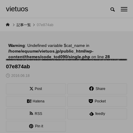
vietuos
国内のジャグリング情報を収集・整理・発信するメディア
記事一覧
07e874ab
Warning
: Undefined variable $cat_name in
NEW POST
/home/equume/vietuos.jp/public_html/wp-
content/themes/code_tcd090/single.php
on line
28
舞台
発表会
07e874ab
2016.06.18
Post
Share
Hatena
Pocket
RSS
feedly
「Dice ~the juggling
「JJF 2020」、開催
Pin it
show~」、第２回公
形式を変更。国内各地