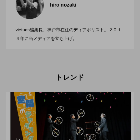
hiro nozaki
「第５回 関東シガーボックスコンテス
2022.06.21
ト」、１１月２３日BumB東京スポーツ文
化館にて開催。
vietuos編集長、神戸市在住のディアボリスト。２０１
ブラボーコンテスト、１２月１１日開
2022.06.21
４年に当メディアを立ち上げ。
催。運営スタッフも募集中。
トレンド