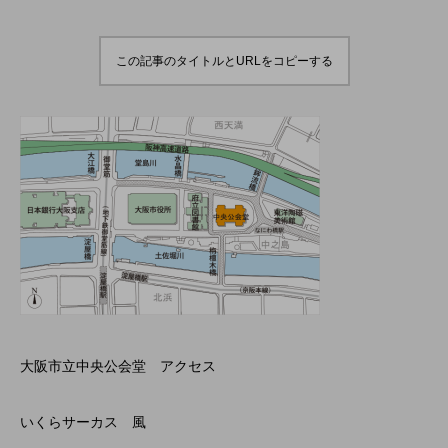
演のダイジェスト映像
でオンラインとオフラ
を公開。東北の数少な
インの合同開催へ。
hiro
hiro
いジャグリングの舞
nozaki
nozaki
台。
2022.06.16
2020.08.18
この記事のタイトルとURLをコピーする
地域と道具から探す
北海道
東北
関東
中部
関西
四国
中国
九州
沖縄
オンライン
ボール
クラブ
リング
ディアボロ
スティック
デビルスティック
大阪市立中央公会堂 アクセス
フラワースティック
シガーボックス
いくらサーカス 風
ハット
シェーカーカップ