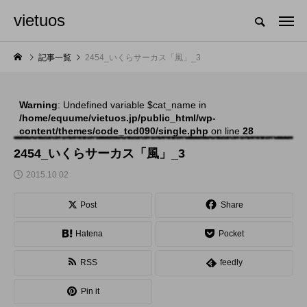
vietuos
国内のジャグリング情報を収集・整理・発信するメディア
記事一覧
2454_いくらサーカス「風」_3
Warning
: Undefined variable $cat_name in
NEW POST
/home/equume/vietuos.jp/public_html/wp-
content/themes/code_tcd090/single.php
on line
28
舞台
発表会
2454_いくらサーカス「風」_3
2015.10.02
Post
Share
Hatena
Pocket
RSS
feedly
「Dice ~the juggling
「JJF 2020」、開催
Pin it
show~」、第２回公
形式を変更。国内各地