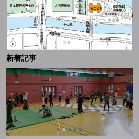
大会（中部）
【中止】「第六回 中部学生ジャグリング
大会」、webサイトを公開。
hiro
nozaki
2019.10.11
新着記事