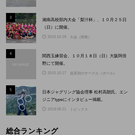
3
3
湘南高校部内大会「梨汁杯」、１０月２５日
（日）に開催。
2015.10.19
大会（関東）
4
4
関西玉練習会、１０月１８日（日）大阪阿倍
野にて開催。
2015.10.17
道具別のサークル（ボール）
5
5
日本ジャグリング協会理事 松村高朗氏、エン
ジニアtypeにインタビュー掲載。
2019.06.21
トピックス
総合ランキング