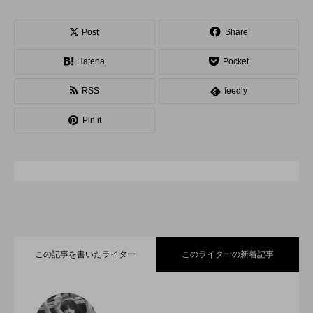
スピニングプレート
ピザ回し
ポイ
Post
Share
メテオ
スタッフ
フープ
Hatena
Pocket
コンタクトジャグリング
マイナージャグリング
RSS
feedly
Pin it
この記事を書いたライター
このライターの新着記事
「ディアボロサマーフェスティバル ２０
2022.06.21
２２」、８月２６日開催。