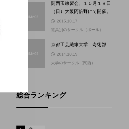
関西玉練習会、１０月１８日
4
4
（日）大阪阿倍野にて開催。
2015.10.17
道具別のサークル（ボール）
5
5
京都工芸繊維大学 奇術部
2014.10.19
大学のサークル（関西）
総合ランキング