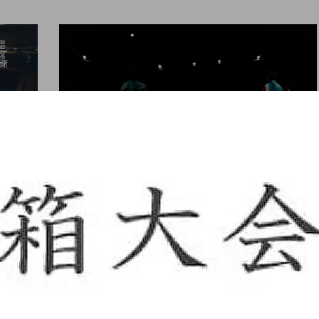
舞台（関西）
『わが星』を終えて。フ
ラトレスラジオ #6 公
開。
ro nozaki
hiro nozaki
2022.06.14