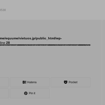
8538
NEW POST
me/equume/vietuos.jp/public_html/wp-
line
28
発表会
イベ
Hatena
Pocket
Pin it
大会（関東）