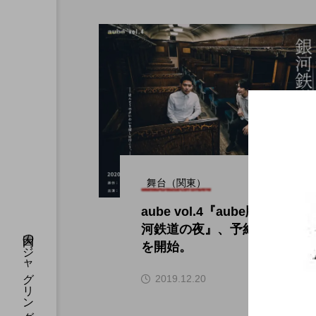
舞台（関東）
aube vol.4『aube版 銀
河鉄道の夜』、予約受付
を開始。
hi
2019.12.20