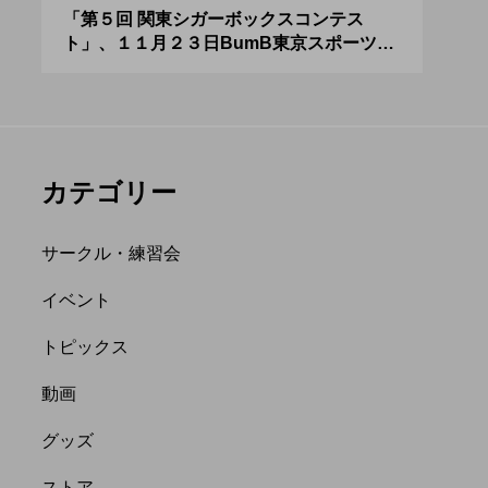
アボロサマーフ
ジャグリング新人戦、
０２
「第５回 関東シガーボックスコンテス
ブラ
ト」、１１月２３日BumB東京スポーツ文
運営
ィバル ２０２
運営メンバーを募集
化館にて開催。
８月２６日開
中。４月２３日（土）
hiro
を目途に。
nozaki
.06.21
2022.04.21
カテゴリー
サークル・練習会
イベント
トピックス
縄
オンライン
動画
フラワースティック
グッズ
ストア