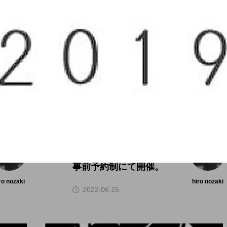
大阪のイベント
現地開催の復活。「WJ
D in OSAKA 2022」、
事前予約制にて開催。
ro nozaki
hiro nozaki
2022.06.15