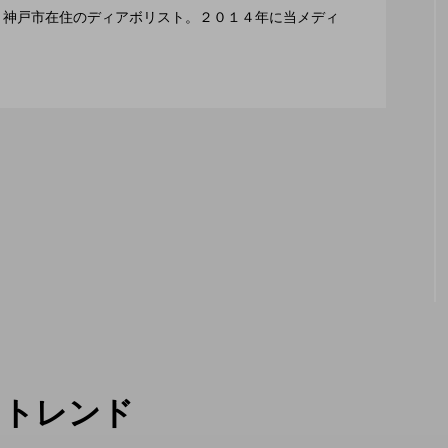
編集長、神戸市在住のディアボリスト。２０１４年に当メディ
２月１１日開催。運営スタッフも募集中。
トレンド