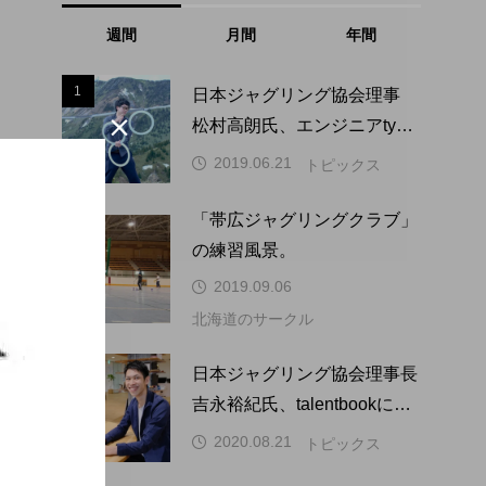
週間
月間
年間
1
1
日本ジャグリング協会理事

松村高朗氏、エンジニアtype
にインタビュー掲載。
2019.06.21
トピックス
「帯広ジャグリングクラブ」
2
2
の練習風景。
2019.09.06
北海道のサークル
3
3
日本ジャグリング協会理事長
吉永裕紀氏、talentbookにイ
ンタビュー掲載。
2020.08.21
トピックス