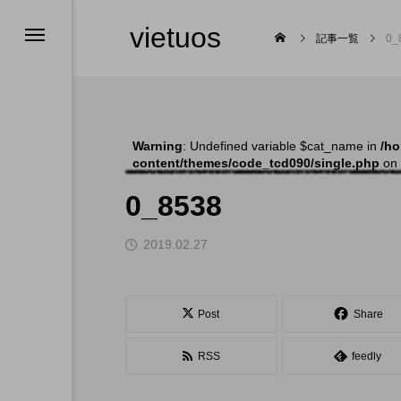
vietuos
記事一覧
0_
Warning
: Undefined variable $cat_name in
/ho
content/themes/code_tcd090/single.php
on 
舞台
0_8538
2019.02.27

Post
Share
RSS
feedly
福岡のイベント