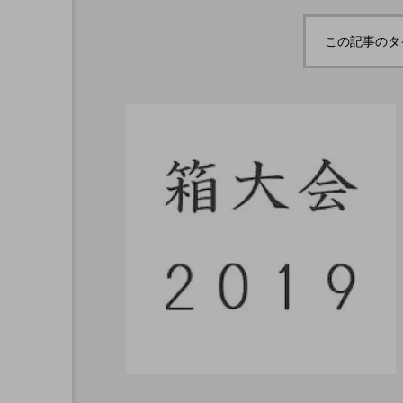
ボロサマーフ
「Dice ~the juggling s
「WJD 2022」終了。各
コンテスト結果。
ル ２０２
how~」、第２回公演
この記事のタ
月２６日開
のダイジェスト映像を
hiro
公開。東北の数少ない
nozaki
ジャグリングの舞台。
1
2022.06.16
北海道
東北
関東
ボール
クラブ
リ