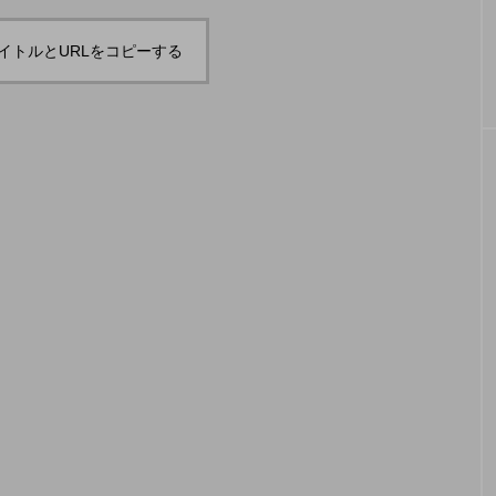
「JJF 2020」、開催形
「ディ
地の様子とフォト
「ディアボロサマーフェスティバル ２
２」、８月２６日開催。
式を変更。国内各地で
ェステ
イトルとURLをコピーする
オンラインとオフライ
２」、
hiro
hiro
ンの合同開催へ。
催。
nozaki
nozaki
2020.08.18
2022
地域と道具から探す
中部
関西
四国
中国
九州
沖
ング
ディアボロ
スティック
デビルスティック