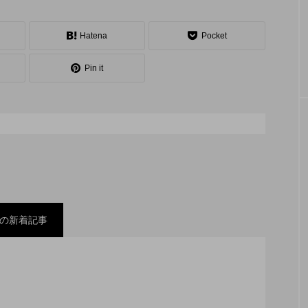
シェーカーカップ
スピニングプレート
ピザ回し
コンタクトジャグリング
マイナージャグリング
Hatena
Pocket
Pin it
の新着記事
スティバル ２０２２」、８月２６日開催。
ックスコンテスト」、１１月２３日BumB東京スポーツ