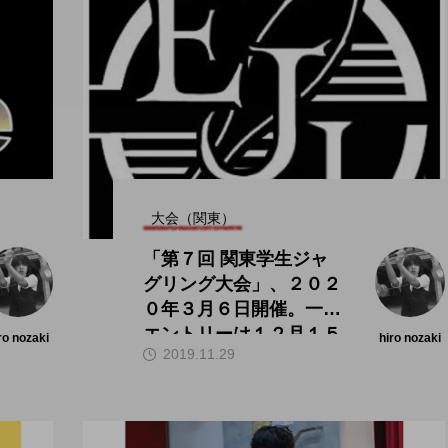
大会（関東）
「第７回 関東学生ジャ
グリング大会」、２０２
０年３月６日開催。一次
エントリーは１２月１５
ro nozaki
hiro nozaki
2019.11.29
日から。