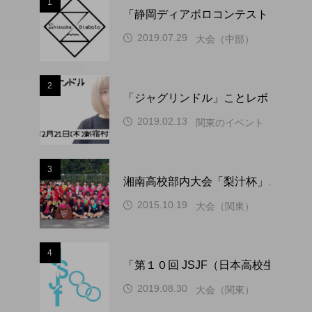
1
「静岡ディアボロコンテスト ２０２
2019.07.29
大会（中部）
2
「ジャグリンドル」ことレボリューシ
2019.02.13
関東のイベント
3
湘南高校部内大会「梨汁杯」、１０
2015.10.19
大会（関東）
4
「第１０回 JSJF（日本高校生ジ
2019.08.30
大会（関東）