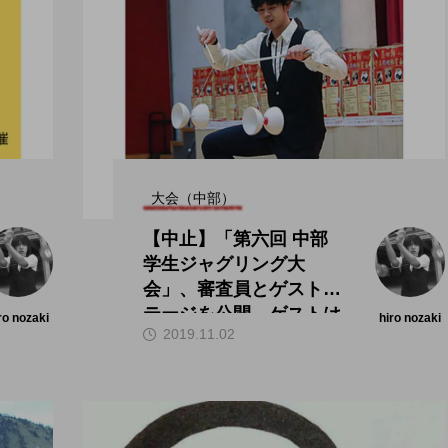
大会（中部）
【中止】「第六回 中部
学生ジャグリング大
会」、審査員とゲストス
テージを公開。ゲストは
ro nozaki
hiro nozaki
2019.11.02
田多加津輝氏。