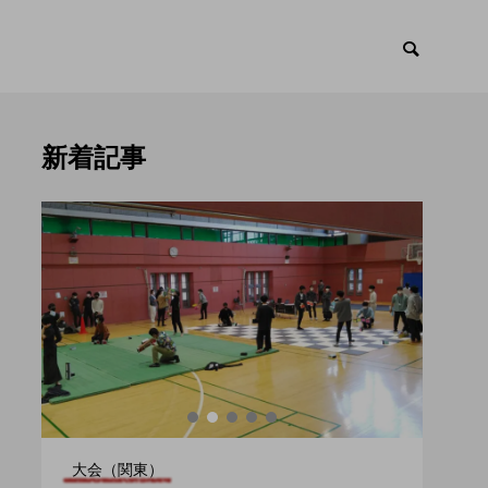
新着記事
ント
トピックス

大会（関東）
大会