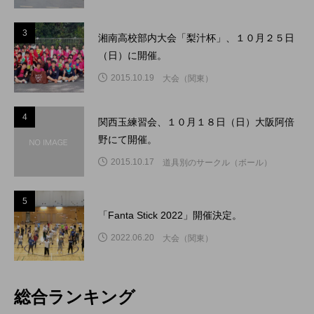
3
3
湘南高校部内大会「梨汁杯」、１０月２５日
（日）に開催。
2015.10.19
大会（関東）
4
4
関西玉練習会、１０月１８日（日）大阪阿倍
野にて開催。
2015.10.17
道具別のサークル（ボール）
5
5
「Fanta Stick 2022」開催決定。
2022.06.20
大会（関東）
総合ランキング