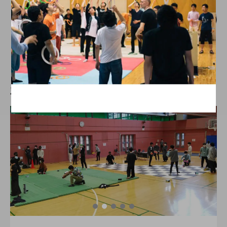
【中止】「第六回 中部学生ジャグリング
大会」、webサイトを公開。
hiro
nozaki
2019.10.11
新着記事