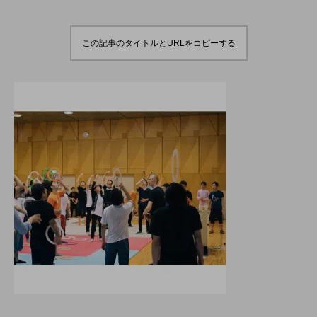
演のダイジェスト映像
でオンラインとオフラ
を公開。東北の数少な
インの合同開催へ。
hiro
hiro
いジャグリングの舞
nozaki
nozaki
台。
2022.06.16
2020.08.18
この記事のタイトルとURLをコピーする
地域と道具から探す
北海道
東北
関東
中部
関西
四国
中国
九州
沖縄
オンライン
ボール
クラブ
リング
ディアボロ
スティック
デビルスティック
フラワースティック
シガーボックス
ハット
シェーカーカップ