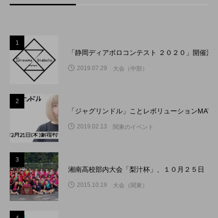
1
「静岡ディアボロコンテスト ２０２０」開催決
2019.07.29
大会（中部）
2
「ジャグリンドル」ことレボリューションMAY
2019.02.13
関東のイベント
3
湘南高校部内大会「梨汁杯」、１０月２５日（日
2015.10.19
大会（関東）