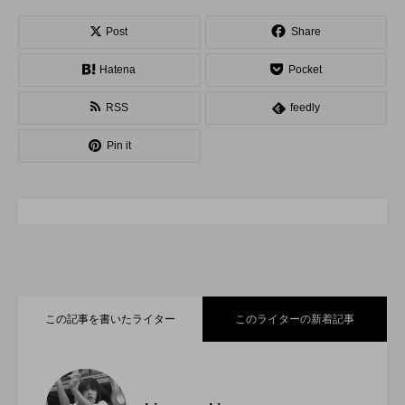
スピニングプレート
ピザ回し
ポイ
Post
Share
Hatena
Pocket
メテオ
スタッフ
フープ
RSS
feedly
コンタクトジャグリング
マイナージャグリング
Pin it
この記事を書いたライター
このライターの新着記事
「ディアボロサマーフェスティバル ２０
2022.06.21
２２」、８月２６日開催。