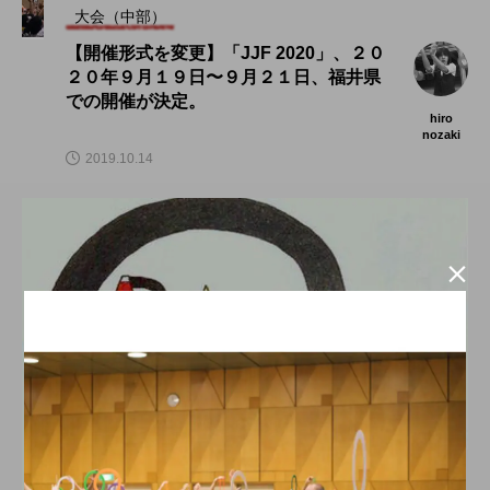
大会（中部）
【開催形式を変更】「JJF 2020」、２０
２０年９月１９日〜９月２１日、福井県
での開催が決定。
hiro
nozaki
2019.10.14

大会（中部）