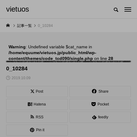
vietuos
国内のジャグリング情報を収集・整理・発信するメディア
記事一覧
0_10284
Warning
: Undefined variable $cat_name in
NEW POST
/home/equume/vietuos.jp/public_html/wp-
content/themes/code_tcd090/single.php
on line
28
舞台
発表会
0_10284
2019.10.09
Post
Share
Hatena
Pocket
RSS
feedly
「Dice ~the juggling
「JJF 2020」、開催
Pin it
show~」、第２回公
形式を変更。国内各地