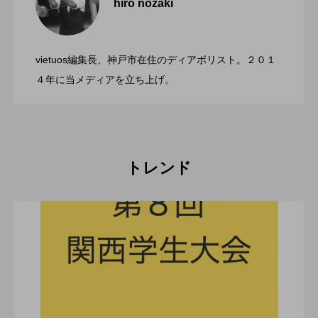
hiro nozaki
「第５回 関東シガーボックスコンテス
2022.06.21
ト」、１１月２３日BumB東京スポーツ文
化館にて開催。
vietuos編集長、神戸市在住のディアボリスト。２０１
ブラボーコンテスト、１２月１１日開
2022.06.21
４年に当メディアを立ち上げ。
催。運営スタッフも募集中。
トレンド