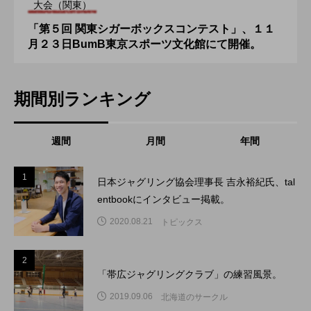
大会（関東）
「第５回 関東シガーボックスコンテスト」、１１
月２３日BumB東京スポーツ文化館にて開催。
期間別ランキング
週間
月間
年間
1
1
日本ジャグリング協会理事長 吉永裕紀氏、tal
entbookにインタビュー掲載。
2020.08.21
トピックス
2
2
「帯広ジャグリングクラブ」の練習風景。
2019.09.06
北海道のサークル