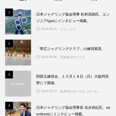
1
1
日本ジャグリング協会理事 松村高朗氏、エン
ジニアtypeにインタビュー掲載。
2019.06.21
トピックス
2
2
「帯広ジャグリングクラブ」の練習風景。
2019.09.06
北海道のサークル
3
3
関西玉練習会、１０月１８日（日）大阪阿倍
野にて開催。
2015.10.17
道具別のサークル（ボール）
4
4
日本ジャグリング協会理事長 吉永裕紀氏、tal
entbookにインタビュー掲載。