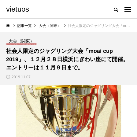
vietuos
国内のジャグリング情報を収集・整理・発信するメディア
記事一覧
大会（関東）
社会人限定のジャグリング大会「moai cup 2019」、１２月２８日横浜にぎわい座にて開催。エントリーは１１月９日まで。
大会（関東）
NEW POST
社会人限定のジャグリング大会「moai cup
2019」、１２月２８日横浜にぎわい座にて開催。
交流会
動画
エントリーは１１月９日まで。
2019.11.07
「Fanta Stick 202
国内１５名の３ディア
2」開催決定。
ボロプレイヤーによる