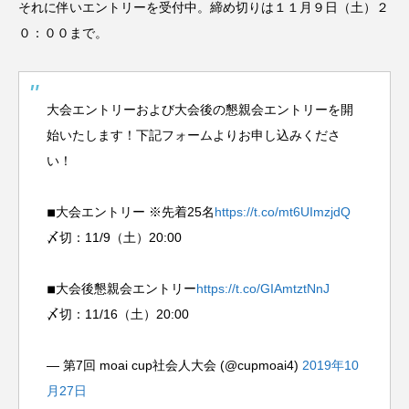
それに伴いエントリーを受付中。締め切りは１１月９日（土）２
０：００まで。
大会エントリーおよび大会後の懇親会エントリーを開
始いたします！下記フォームよりお申し込みくださ
い！
◾︎大会エントリー ※先着25名
https://t.co/mt6UImzjdQ
〆切：11/9（土）20:00
◾︎大会後懇親会エントリー
https://t.co/GIAmtztNnJ
〆切：11/16（土）20:00
— 第7回 moai cup社会人大会 (@cupmoai4)
2019年10
月27日