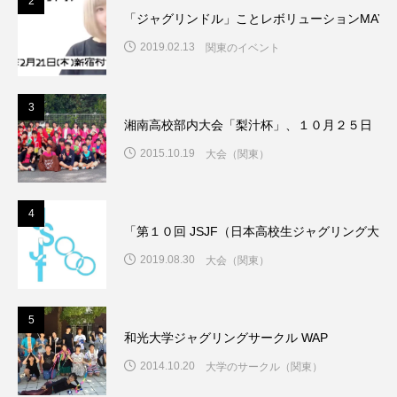
2
「ジャグリンドル」ことレボリューションMAY
2019.02.13
関東のイベント
3
湘南高校部内大会「梨汁杯」、１０月２５日（日
2015.10.19
大会（関東）
4
「第１０回 JSJF（日本高校生ジャグリング大
2019.08.30
大会（関東）
5
和光大学ジャグリングサークル WAP
2014.10.20
大学のサークル（関東）