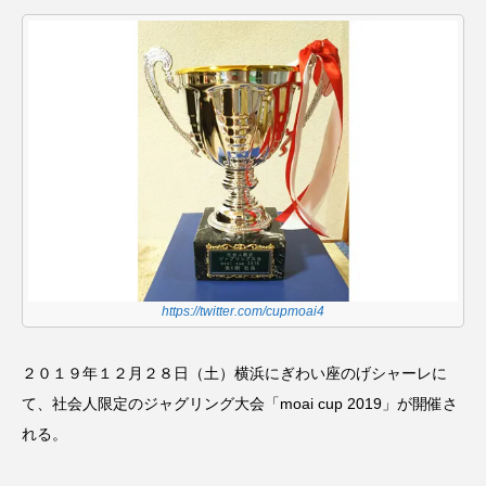
スピニングプレート
ピザ回し
ポイ
メテオ
スタッフ
フープ
コンタクトジャグリング
マイナージャグリング
https://twitter.com/cupmoai4
２０１９年１２月２８日（土）横浜にぎわい座のげシャーレに
て、社会人限定のジャグリング大会「moai cup 2019」が開催さ
れる。