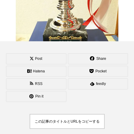
動画集「Japanese 3
diabolos Players」
hiro
hiro
が公開。
nozaki
nozaki
2022.06.20
2020.08.04
地域と道具から探す
北海道
東北
関東
中部
関西
Post
Share
四国
中国
九州
沖縄
Hatena
Pocket
RSS
feedly
オンライン
ボール
クラブ
リング
Pin it
ディアボロ
スティック
デビルスティック
フラワースティック
シガーボックス
この記事のタイトルとURLをコピーする
ハット
シェーカーカップ