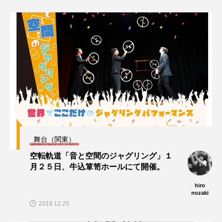
舞台（関東）
空転軌道「音と空間のジャグリング」１
月２５日、牛込箪笥ホールにて開催。
hiro
nozaki
2019.12.25