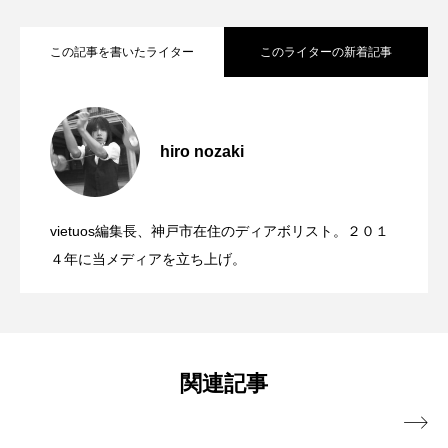
この記事を書いたライター
このライターの新着記事
「ディアボロサマーフェスティバル ２０
2022.06.21
２２」、８月２６日開催。
hiro nozaki
「第５回 関東シガーボックスコンテス
2022.06.21
ト」、１１月２３日BumB東京スポーツ文
化館にて開催。
vietuos編集長、神戸市在住のディアボリスト。２０１
ブラボーコンテスト、１２月１１日開
2022.06.21
４年に当メディアを立ち上げ。
催。運営スタッフも募集中。
関連記事
