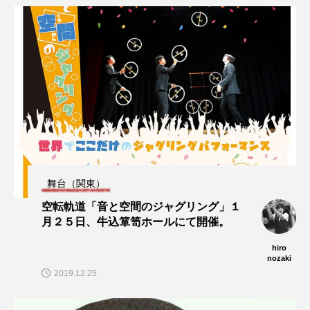
舞台（関東）
空転軌道「音と空間のジャグリング」１
月２５日、牛込箪笥ホールにて開催。
hiro
nozaki
2019.12.25