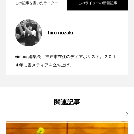
この記事を書いたライター
このライターの新着記事
「ディアボロサマーフェスティバル ２０
2022.06.21
２２」、８月２６日開催。
hiro nozaki
「第５回 関東シガーボックスコンテス
2022.06.21
ト」、１１月２３日BumB東京スポーツ文
化館にて開催。
vietuos編集長、神戸市在住のディアボリスト。２０１
ブラボーコンテスト、１２月１１日開
2022.06.21
４年に当メディアを立ち上げ。
催。運営スタッフも募集中。
関連記事
