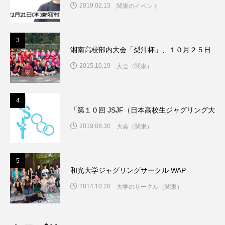
2019.02.13
関東のイベント
3
湘南高校部内大会「梨汁杯」、１０月２５日（日
2015.10.19
大会（関東）
4
「第１０回 JSJF（日本高校生ジャグリング大
2019.08.30
大会（関東）
5
和光大学ジャグリングサークル WAP
2014.10.20
大学のサークル（関東）