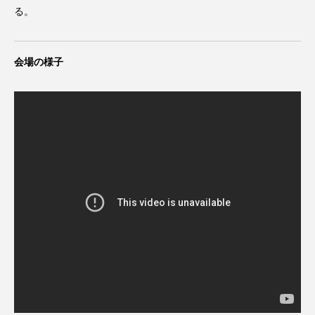
る。
スピニングプレート
ピザ回し
ポイ
メテオ
スタッフ
フープ
会場の様子
コンタクトジャグリング
マイナージャグリング