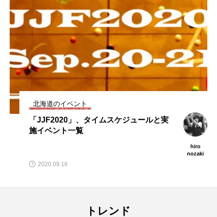
大会
ジャグリング新人戦、運営メンバーを募
集中。４月２３日（土）を目途に。
hiro
nozaki
2022.04.21
トレンド