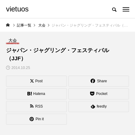
vietuos
国内のジャグリング情報を収集・整理・発信するメディア
記事一覧
大会
ジャパン・ジャグリング・フェスティバル（JJF）
大会
NEW POST
ジャパン・ジャグリング・フェスティバル
（JJF）
動画
体験会
2014.10.25
Post
Share
Hatena
Pocket
RSS
feedly
Pin it
国内１５名の３ディア
「JJF 2019」、台風
ボロプレイヤーによる
１９号接近に伴う対応