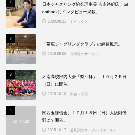
1
1
日本ジャグリング協会理事長 吉永裕紀氏、tal
entbookにインタビュー掲載。
2020.08.21
トピックス
2
2
「帯広ジャグリングクラブ」の練習風景。
2019.09.06
北海道のサークル
3
3
湘南高校部内大会「梨汁杯」、１０月２５日
（日）に開催。
2015.10.19
大会（関東）
4
4
関西玉練習会、１０月１８日（日）大阪阿倍
野にて開催。
2015.10.17
道具別のサークル（ボール）