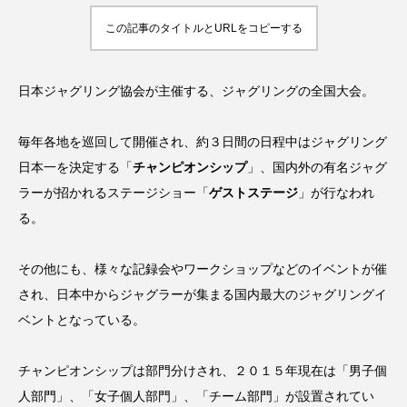
動画集「Japanese 3
について。
diabolos Players」
hiro
hiro
この記事のタイトルとURLをコピーする
が公開。
nozaki
nozaki
2020.08.04
2019.10.09
日本ジャグリング協会が主催する、ジャグリングの全国大会。
地域と道具から探す
毎年各地を巡回して開催され、約３日間の日程中はジャグリング
日本一を決定する「
チャンピオンシップ
」、国内外の有名ジャグ
北海道
東北
関東
中部
関西
ラーが招かれるステージショー「
ゲストステージ
」が行なわれ
四国
中国
九州
沖縄
る。
オンライン
ボール
クラブ
リング
その他にも、様々な記録会やワークショップなどのイベントが催
され、日本中からジャグラーが集まる国内最大のジャグリングイ
ディアボロ
スティック
デビルスティック
ベントとなっている。
フラワースティック
シガーボックス
チャンピオンシップは部門分けされ、２０１５年現在は「男子個
ハット
シェーカーカップ
人部門」、「女子個人部門」、「チーム部門」が設置されてい