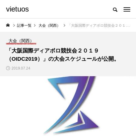
vietuos
国内のジャグリング情報を収集・整理・発信するメディア
記事一覧
大会（関西）
「大阪国際ディアボロ競技会２０１９（OIDC2019）」の大会スケジュールが公開。
大会（関西）
NEW POST
「大阪国際ディアボロ競技会２０１９
（OIDC2019）」の大会スケジュールが公開。
舞台
発表会
2019.07.24
「Dice ~the juggling
「JJF 2020」、開催
show~」、第２回公
形式を変更。国内各地