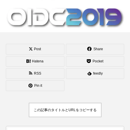
演のダイジェスト映像
でオンラインとオフラ
を公開。東北の数少な
インの合同開催へ。
hiro
hiro
いジャグリングの舞
nozaki
nozaki
台。
2022.06.16
2020.08.18
地域と道具から探す
Post
Share
北海道
東北
関東
中部
関西
Hatena
Pocket
四国
中国
九州
沖縄
RSS
feedly
オンライン
ボール
クラブ
リング
Pin it
ディアボロ
スティック
デビルスティック
この記事のタイトルとURLをコピーする
フラワースティック
シガーボックス
ハット
シェーカーカップ