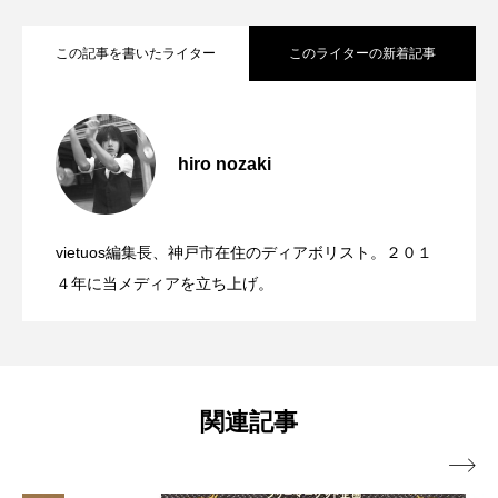
この記事を書いたライター
このライターの新着記事
「ディアボロサマーフェスティバル ２０
2022.06.21
２２」、８月２６日開催。
hiro nozaki
「第５回 関東シガーボックスコンテス
2022.06.21
ト」、１１月２３日BumB東京スポーツ文
化館にて開催。
vietuos編集長、神戸市在住のディアボリスト。２０１
ブラボーコンテスト、１２月１１日開
2022.06.21
４年に当メディアを立ち上げ。
催。運営スタッフも募集中。
関連記事
