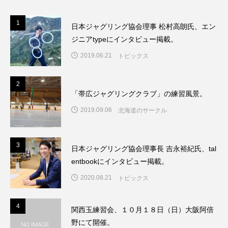
1
1
日本ジャグリング協会理事 松村高朗氏、エン
ジニアtypeにインタビュー掲載。
2019.06.21
トピックス
2
2
「帯広ジャグリングクラブ」の練習風景。
2019.09.06
北海道のサークル
3
3
日本ジャグリング協会理事長 吉永裕紀氏、tal
entbookにインタビュー掲載。
2020.08.21
トピックス
4
4
関西玉練習会、１０月１８日（日）大阪阿倍
野にて開催。