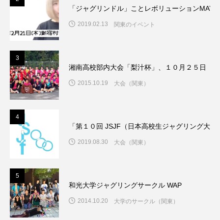
「ジャグリンドル」ことレボリューションMAY
2019.02.13
関東のイベント
3
湘南高校部内大会「梨汁杯」、１０月２５日（日
2015.10.19
大会（関東）
4
「第１０回 JSJF（日本高校生ジャグリング大
2019.08.30
大会（関東）
5
和光大学ジャグリングサークル WAP
2014.10.20
大学のサークル（関東）