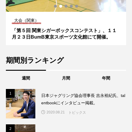
大会（関東）
「第５回 関東シガーボックスコンテスト」、１１
月２３日BumB東京スポーツ文化館にて開催。
期間別ランキング
週間
月間
年間
1
1
日本ジャグリング協会理事長 吉永裕紀氏、tal
entbookにインタビュー掲載。
2020.08.21
トピックス
2
2