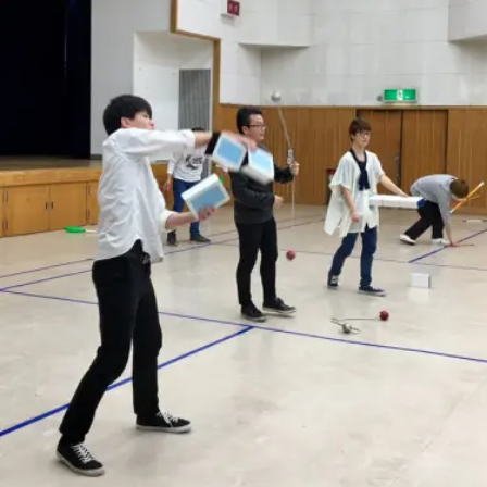
演のダイジェスト映像
でオンラインとオフラ
を公開。東北の数少な
インの合同開催へ。
hiro
hiro
いジャグリングの舞
nozaki
nozaki
台。
2022.06.16
2020.08.18
地域と道具から探す
北海道
東北
関東
中部
関西
四国
中国
九州
沖縄
オンライン
ボール
クラブ
リング
ディアボロ
スティック
デビルスティック
フラワースティック
シガーボックス
ハット
シェーカーカップ