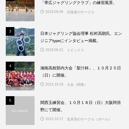
「帯広ジャグリングクラブ」の練習風景。
2019.09.06
北海道のサークル
3
3
日本ジャグリング協会理事 松村高朗氏、エン
ジニアtypeにインタビュー掲載。
2019.06.21
トピックス
4
4
湘南高校部内大会「梨汁杯」、１０月２５日
（日）に開催。
2015.10.19
大会（関東）
5
5
関西玉練習会、１０月１８日（日）大阪阿倍
野にて開催。
2015.10.17
道具別のサークル（ボール）