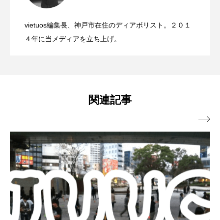
2022.06.21
ト」、１１月２３日BumB東京スポーツ文
化館にて開催。
vietuos編集長、神戸市在住のディアボリスト。２０１
ブラボーコンテスト、１２月１１日開
2022.06.21
４年に当メディアを立ち上げ。
催。運営スタッフも募集中。
関連記事
