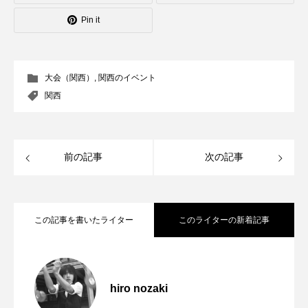
Pin it
大会（関西）
,
関西のイベント
関西
前の記事
次の記事
この記事を書いたライター
このライターの新着記事
「ディアボロサマーフェスティバル ２０
2022.06.21
２２」、８月２６日開催。
hiro nozaki
「第５回 関東シガーボックスコンテス