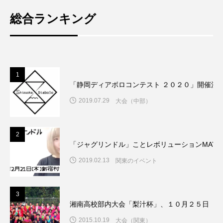
総合ランキング
1
「静岡ディアボロコンテスト ２０２０」開催決
2019.07.29
大会（中部）
2
「ジャグリンドル」ことレボリューションMAY
2019.02.13
関東のイベント
3
湘南高校部内大会「梨汁杯」、１０月２５日（日
2015.10.19
大会（関東）