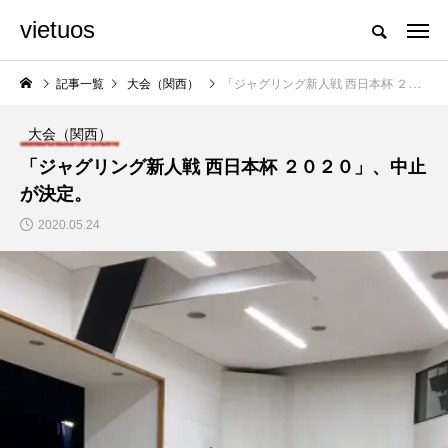
vietuos
国内のジャグリング情報を収集・整理・発信するメディア
記事一覧
大会（関西）
「ジャグリング新人戦 西日本杯 ２０２０」、中止が決定。
大会（関西）
NEW POST
「ジャグリング新人戦 西日本杯 ２０２０」、中止
が決定。
舞台
発表会
2020.05.24
「Dice ~the juggling
「JJF 2020」、開催
show~」、第２回公
形式を変更。国内各地