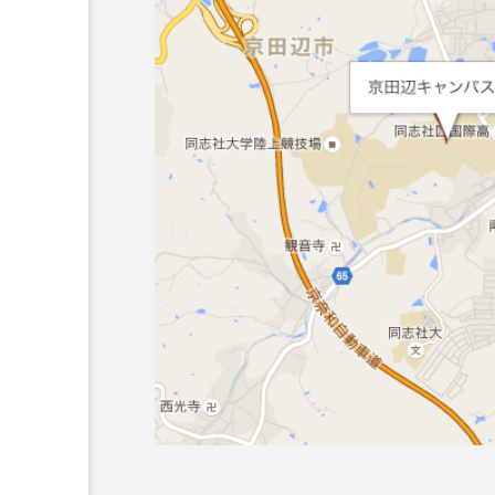
ング新人戦、
「Fanta Stick 2022」
東シガーボックスコンテス
ブラボーコンテスト、１２
２３日BumB東京スポーツ文
運営スタッフも募集中。
バーを募集
開催決定。
。
２３日（土）
hiro
。
nozaki
1
2022.06.20
北海道
東北
関東
ボール
クラブ
リ