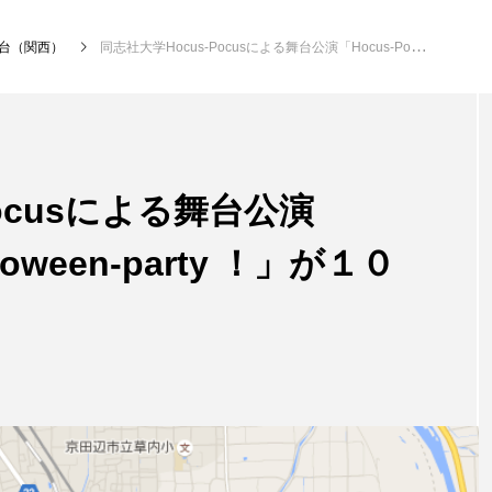
台（関西）
同志社大学Hocus-Pocusによる舞台公演「Hocus-Pocus Halloween-party ！」が１０月２２日に開催
NEW POST
Pocusによる舞台公演
動画
体験
lloween-party ！」が１０
大会（関東）