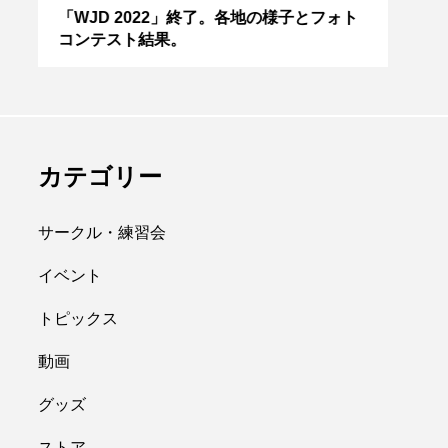
 2019」、台風１
「ディアボロサマーフ
「WJD 2022」終了。各地の様子とフォト
「デ
コンテスト結果。
２」
近に伴う対応に
ェスティバル ２０２
。
２」、８月２６日開
hiro
催。
nozaki
.10.09
2022.06.21
カテゴリー
サークル・練習会
イベント
トピックス
縄
オンライン
動画
フラワースティック
グッズ
ストア