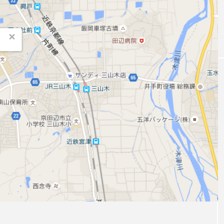
国内１５名の３ディア
「JJF
月１１日開催。
「Fanta Stick 2022」開催決定。
ボロプレイヤーによる
９号接
動画集「Japanese 3 di
ついて
hiro
hiro
abolos Players」が公
nozaki
nozaki
開。
2020.08.04
2019
地域と道具から探す
中部
関西
四国
中国
九州
沖
ング
ディアボロ
スティック
デビルスティック