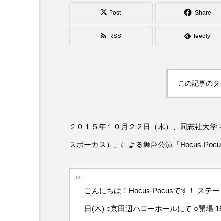
シガーボックス
ハット
Post
Share
スタッフ
フープ
RSS
feedly
この記事のタ
２０１５年１０月２２日（木）、同志社大学マジ
スポーカス）」による舞台公演「Hocus-Pocus H
こんにちは！Hocus-Pocusです！ ステ
日(木) ○京田辺ハローホールにて ○開場 16