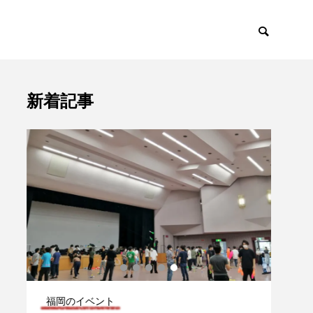
新着記事
会
大会

福岡のイベント
大会