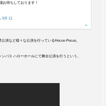
来場お待ちしております！
, 9月 11
演など様々な公演を行っているHocus-Pocus。
ャンパス ハローホールにて舞台公演を行うという。