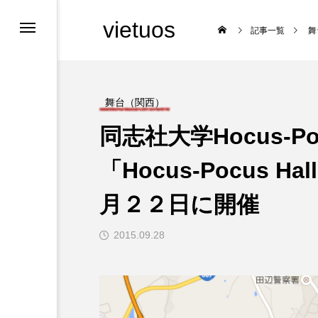
vietuos
記事一覧
舞
舞台（関西）
同志社大学Hocus-
クス
交流会
「Hocus-Pocus Ha
月２２日に開催

2015.09.28
大会（関西）