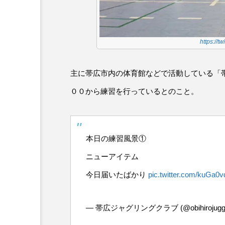
https://t
主に帯広市内の体育館などで活動している「
００から練習を行っているとのこと。
本日の練習風景①
ニューアイテム
今日届いたばかり
pic.twitter.com/kuGa0
— 帯広ジャグリングクラブ (@obihirojuggl