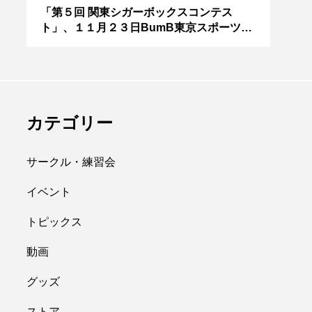
アボロサマーフ
ジャグリング新人戦、
０２
「第５回 関東シガーボックスコンテス
ブラ
ト」、１１月２３日BumB東京スポーツ文
運営
ィバル ２０２
運営メンバーを募集
化館にて開催。
８月２６日開
中。４月２３日（土）
hiro
を目途に。
nozaki
.06.21
2022.04.21
カテゴリー
サークル・練習会
イベント
トピックス
縄
オンライン
動画
フラワースティック
グッズ
ストア