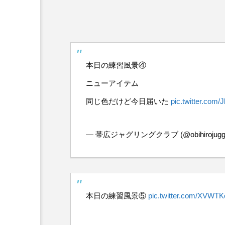
本日の練習風景④
ニューアイテム
同じ色だけど今日届いた
pic.twitter.com
— 帯広ジャグリングクラブ (@obihirojuggl
本日の練習風景⑤
pic.twitter.com/XVWT