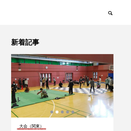
新着記事
ント
トピックス

大会（関東）
大会