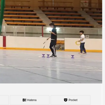
「JJF 2020」、開催形
「ディ
地の様子とフォト
「ディアボロサマーフェスティバル ２
２」、８月２６日開催。
式を変更。国内各地で
ェステ
オンラインとオフライ
２」、
hiro
hiro
ンの合同開催へ。
催。
nozaki
nozaki
2020.08.18
2022
地域と道具から探す
中部
関西
四国
中国
九州
沖
ング
ディアボロ
スティック
デビルスティック
Hatena
Pocket