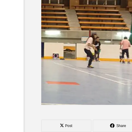
ボロサマーフ
「Dice ~the juggling s
「WJD 2022」終了。各
コンテスト結果。
ル ２０２
how~」、第２回公演
月２６日開
のダイジェスト映像を
hiro
公開。東北の数少ない
nozaki
ジャグリングの舞台。
1
2022.06.16
北海道
東北
関東
ボール
クラブ
リ
Post
Share