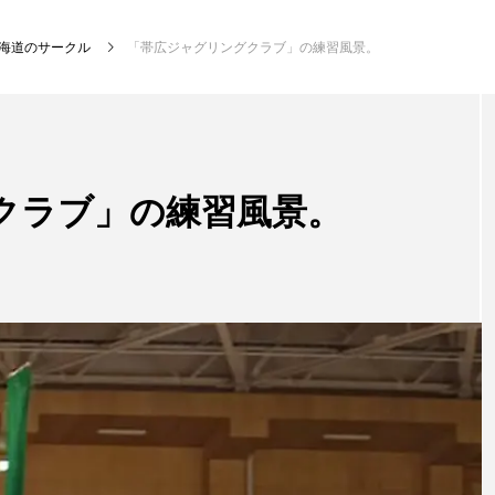
海道のサークル
「帯広ジャグリングクラブ」の練習風景。
NEW POST
クラブ」の練習風景。
発表会
イベ
大会（関東）