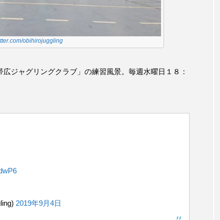
witter.com/obihirojuggling
帯広ジャグリングクラブ」の練習風景。毎週水曜日１８：
vdwP6
ing)
2019年9月4日