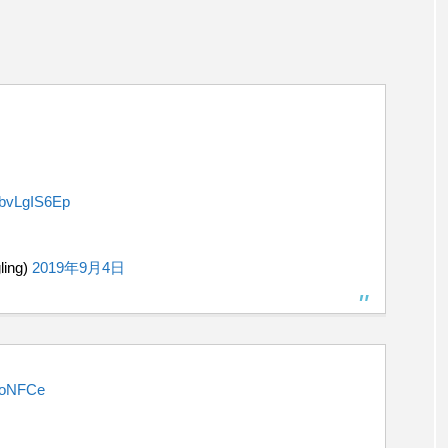
/JbvLgIS6Ep
ing)
2019年9月4日
KoNFCe