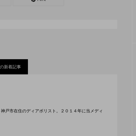
シェーカーカップ
スピニングプレート
ピザ回し
コンタクトジャグリング
マイナージャグリング
の新着記事
スティバル ２０２２」、８月２６日開催。
ックスコンテスト」、１１月２３日BumB東京スポーツ
編集長、神戸市在住のディアボリスト。２０１４年に当メディ
２月１１日開催。運営スタッフも募集中。