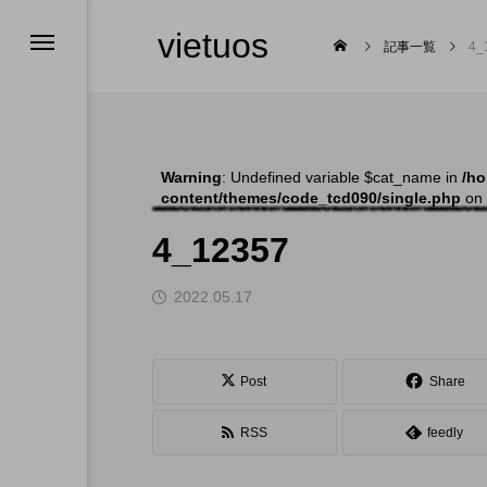
vietuos
記事一覧
4_
Warning
: Undefined variable $cat_name in
/ho
content/themes/code_tcd090/single.php
on 
舞台
4_12357
2022.05.17

Post
Share
RSS
feedly
福岡のイベント