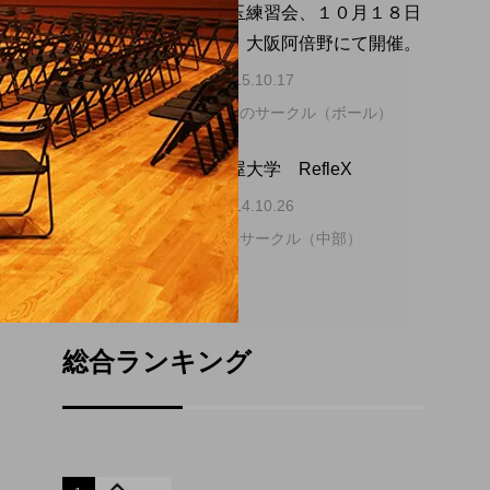
関西玉練習会、１０月１８日
4
4
（日）大阪阿倍野にて開催。
2015.10.17
道具別のサークル（ボール）
5
5
名古屋大学 RefleX
2014.10.26
大学のサークル（中部）
総合ランキング