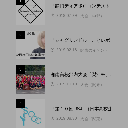
1
「静岡ディアボロコンテスト ２０２
2019.07.29
大会（中部）
2
「ジャグリンドル」ことレボリューシ
2019.02.13
関東のイベント
3
湘南高校部内大会「梨汁杯」、１０
2015.10.19
大会（関東）
4
「第１０回 JSJF（日本高校生ジ
2019.08.30
大会（関東）