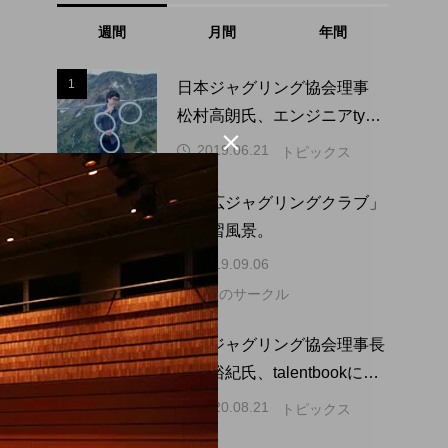
週間
月間
年間
1
1
日本ジャグリング協会理事
松村高朗氏、エンジニアtype

にインタビュー掲載。
2019.06.21
トピックス
「帯広ジャグリングクラブ」
2
2
の練習風景。
2019.09.06
北海道のサークル
3
3
日本ジャグリング協会理事長
吉永裕紀氏、talentbookにイ
ンタビュー掲載。
2020.08.21
トピックス