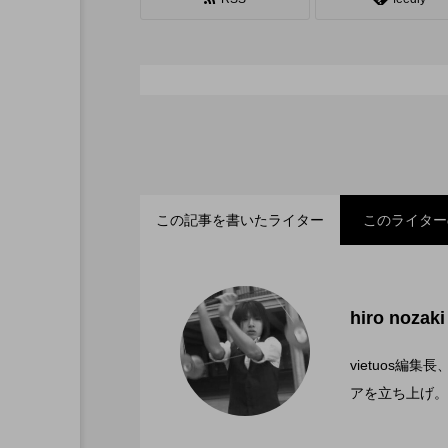
シガーボックス
ハット
スタッフ
フープ
この記事を書いたライター
このライター
「ディアボロサマーフェ
2022.06.21
hiro nozaki
「第５回 関東シガーボ
2022.06.21
文化館にて開催。
vietuos
アを立ち上げ。
ブラボーコンテスト、１
2022.06.21