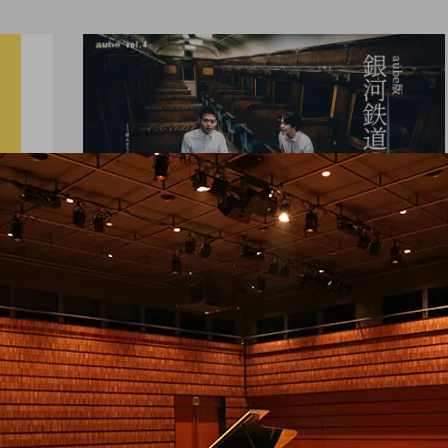
舞台（関東）
aube vol.4『aube版 銀
河鉄道の夜』、予約受付
を開始。
ro nozaki
hiro nozaki
2019.12.20