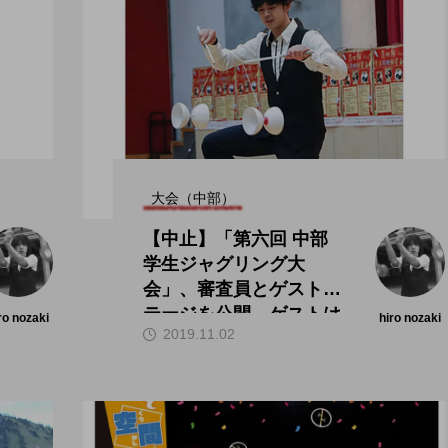
大会（中部）
【中止】「第六回 中部
学生ジャグリング大
会」、審査員とゲストス
テージを公開。ゲストは
ro nozaki
hiro nozaki
2019.11.02
田多加津輝氏。