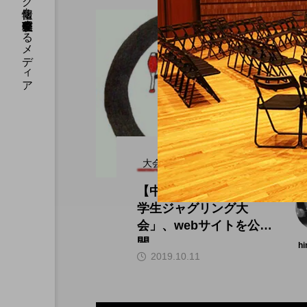
国内のジャグリング情報を収集・整理・発信するメディア
大会（中部）
【中止】「第六回 中部
学生ジャグリング大
会」、webサイトを公
開。
hi
2019.10.11