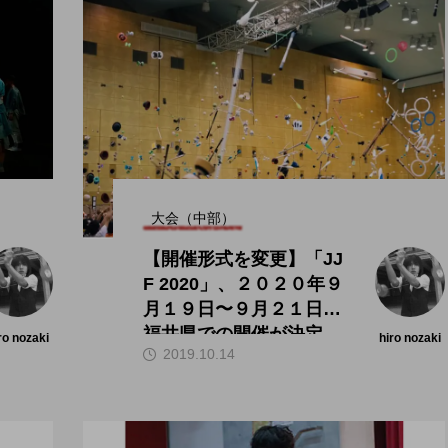
大会（中部）
【開催形式を変更】「JJ
F 2020」、２０２０年９
月１９日〜９月２１日、
福井県での開催が決定。
ro nozaki
hiro nozaki
2019.10.14