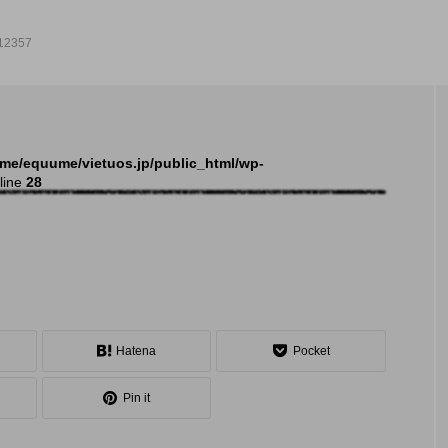
12357
NEW POST
me/equume/vietuos.jp/public_html/wp-
line
28
発表会
イベ
Hatena
Pocket
Pin it
大会（関東）