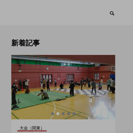
新着記事
ント
トピックス

大会（関東）
大会