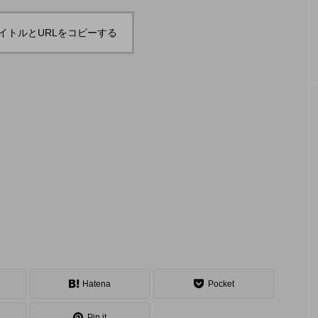
「JJF 2020」、開催形
「ディ
地の様子とフォト
「ディアボロサマーフェスティバル ２
２」、８月２６日開催。
式を変更。国内各地で
ェステ
イトルとURLをコピーする
オンラインとオフライ
２」、
hiro
hiro
ンの合同開催へ。
催。
nozaki
nozaki
2020.08.18
2022
地域と道具から探す
中部
関西
四国
中国
九州
沖
Hatena
Pocket
ング
ディアボロ
スティック
デビルスティック
Pin it