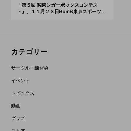
アボロサマーフ
ジャグリング新人戦、
０２
「第５回 関東シガーボックスコンテス
ブラ
ト」、１１月２３日BumB東京スポーツ文
運営
ィバル ２０２
運営メンバーを募集
化館にて開催。
８月２６日開
中。４月２３日（土）
hiro
を目途に。
nozaki
.06.21
2022.04.21
カテゴリー
サークル・練習会
イベント
トピックス
縄
オンライン
動画
フラワースティック
グッズ
ストア