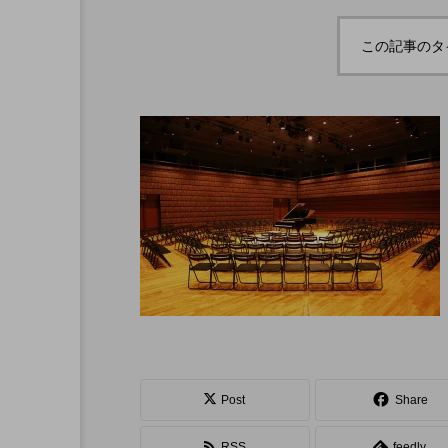
ボロサマーフ
「Dice ~the juggling s
「WJD 2022」終了。各
コンテスト結果。
ル ２０２
how~」、第２回公演
この記事のタ
月２６日開
のダイジェスト映像を
hiro
公開。東北の数少ない
nozaki
ジャグリングの舞台。
1
2022.06.16
北海道
東北
関東
Post
Share
ボール
クラブ
リ
RSS
feedly