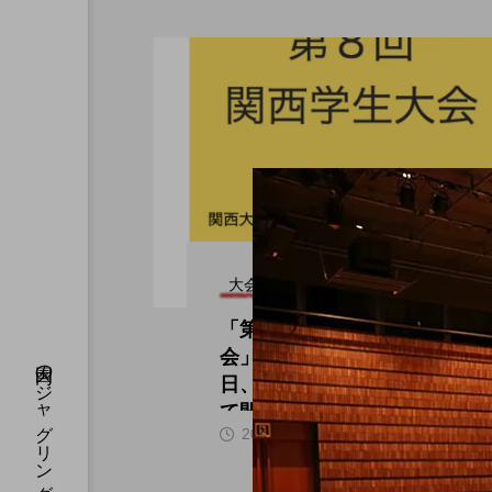
大会（関西）
「第８回 関西学生大
会」２０２０年３月８
日、西成区民センターに
て開催。
hi
2019.12.20