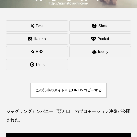
でオンラインとオフラ
２」、８月２６日開
インの合同開催へ。
催。
hiro
hiro
nozaki
nozaki
2020.08.18
2022.06.21
Post
Share
地域と道具から探す
Hatena
Pocket
RSS
feedly
北海道
東北
関東
中部
関西
Pin it
四国
中国
九州
沖縄
オンライン
ボール
クラブ
リング
この記事のタイトルとURLをコピーする
ディアボロ
スティック
デビルスティック
ジャグリングカンパニー「頭と口」のプロモーション映像が公開
フラワースティック
シガーボックス
された。
ハット
シェーカーカップ