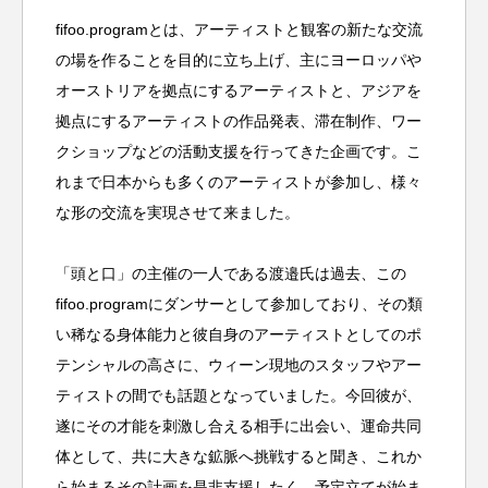
fifoo.programとは、アーティストと観客の新たな交流
の場を作ることを目的に立ち上げ、主にヨーロッパや
オーストリアを拠点にするアーティストと、アジアを
拠点にするアーティストの作品発表、滞在制作、ワー
クショップなどの活動支援を行ってきた企画です。こ
れまで日本からも多くのアーティストが参加し、様々
な形の交流を実現させて来ました。
「頭と口」の主催の一人である渡邉氏は過去、この
fifoo.programにダンサーとして参加しており、その類
い稀なる身体能力と彼自身のアーティストとしてのポ
テンシャルの高さに、ウィーン現地のスタッフやアー
ティストの間でも話題となっていました。今回彼が、
遂にその才能を刺激し合える相手に出会い、運命共同
体として、共に大きな鉱脈へ挑戦すると聞き、これか
ら始まるその計画を是非支援したく、予定立てが始ま