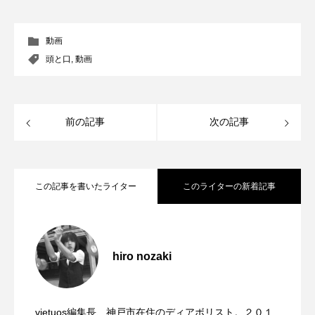
動画
頭と口
,
動画
前の記事
次の記事
この記事を書いたライター
このライターの新着記事
「ディアボロサマーフェスティバル ２０
2022.06.21
２２」、８月２６日開催。
hiro nozaki
「第５回 関東シガーボックスコンテス
2022.06.21
ト」、１１月２３日BumB東京スポーツ文
化館にて開催。
vietuos編集長、神戸市在住のディアボリスト。２０１