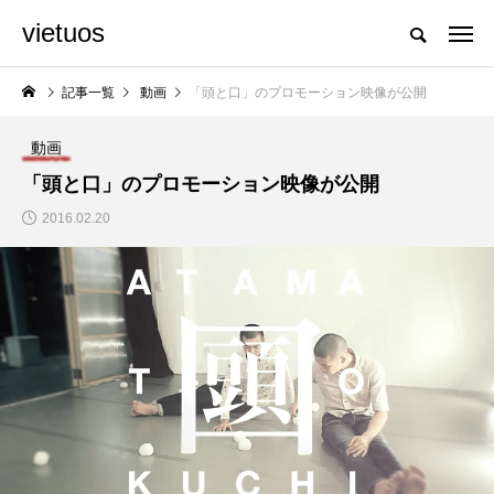
vietuos
国内のジャグリング情報を収集・整理・発信するメディア
記事一覧
動画
「頭と口」のプロモーション映像が公開
動画
NEW POST
「頭と口」のプロモーション映像が公開
2016.02.20
発表会
イベント
「JJF 2020」、開催
「ディアボロサマーフ
形式を変更。国内各地
ェスティバル ２０２