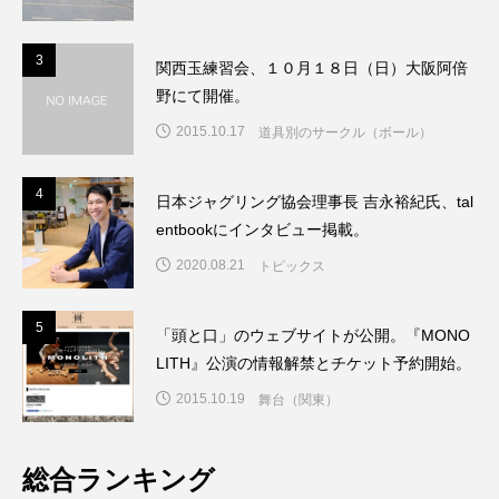
3
3
関西玉練習会、１０月１８日（日）大阪阿倍
野にて開催。
2015.10.17
道具別のサークル（ボール）
4
4
日本ジャグリング協会理事長 吉永裕紀氏、tal
entbookにインタビュー掲載。
2020.08.21
トピックス
5
5
「頭と口」のウェブサイトが公開。『MONO
LITH』公演の情報解禁とチケット予約開始。
2015.10.19
舞台（関東）
総合ランキング