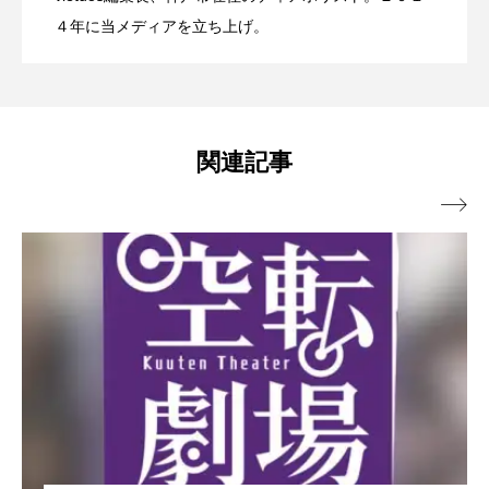
ブラボーコンテスト、１２月１１日開
2022.06.21
４年に当メディアを立ち上げ。
催。運営スタッフも募集中。
関連記事
