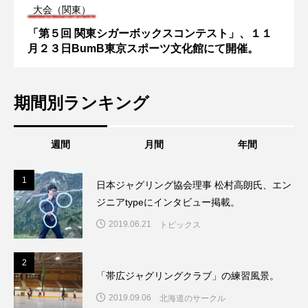
大会（関東）
「第５回 関東シガーボックスコンテスト」、１１
月２３日BumB東京スポーツ文化館にて開催。
期間別ランキング
週間
月間
年間
1
1
日本ジャグリング協会理事 松村高朗氏、エン
ジニアtypeにインタビュー掲載。
2019.06.21
トピックス
2
2
「帯広ジャグリングクラブ」の練習風景。
2019.09.06
北海道のサークル