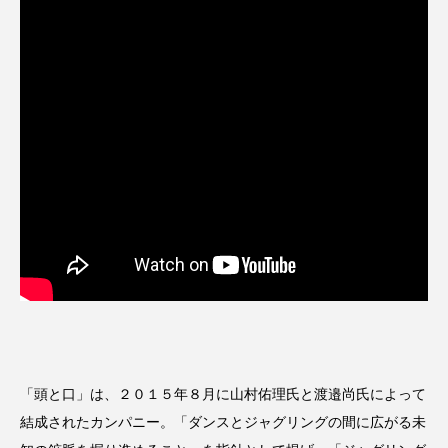
スピニングプレート
ピザ回し
ポイ
メテオ
スタッフ
フープ
コンタクトジャグリング
マイナージャグリング
「頭と口」は、２０１５年８月に山村佑理氏と渡邉尚氏によって
結成されたカンパニー。「ダンスとジャグリングの間に広がる未