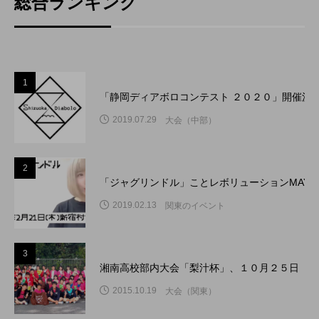
総合ランキング
1
「静岡ディアボロコンテスト ２０２０」開催決
2019.07.29
大会（中部）
2
「ジャグリンドル」ことレボリューションMAY
2019.02.13
関東のイベント
3
湘南高校部内大会「梨汁杯」、１０月２５日（日
2015.10.19
大会（関東）