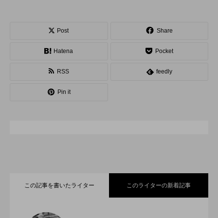
スピニングプレート
ピザ回し
ポイ
Post
Share
メテオ
スタッフ
フープ
Hatena
Pocket
コンタクトジャグリング
マイナージャグリング
RSS
feedly
Pin it
この記事を書いたライター
このライターの新着記事
「ディアボロサマーフェスティバル ２０
2022.06.21