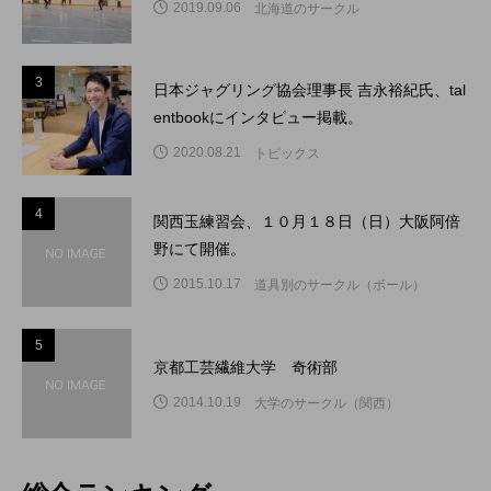
2019.09.06
北海道のサークル
3
3
日本ジャグリング協会理事長 吉永裕紀氏、tal
entbookにインタビュー掲載。
2020.08.21
トピックス
4
4
関西玉練習会、１０月１８日（日）大阪阿倍
野にて開催。
2015.10.17
道具別のサークル（ボール）
5
5
京都工芸繊維大学 奇術部
2014.10.19
大学のサークル（関西）