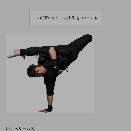
演のダイジェスト映像
でオンラインとオフラ
を公開。東北の数少な
インの合同開催へ。
hiro
hiro
いジャグリングの舞
nozaki
nozaki
台。
2022.06.16
2020.08.18
この記事のタイトルとURLをコピーする
地域と道具から探す
北海道
東北
関東
中部
関西
四国
中国
九州
沖縄
オンライン
ボール
クラブ
リング
ディアボロ
スティック
デビルスティック
フラワースティック
シガーボックス
ハット
シェーカーカップ
いくらサーカス