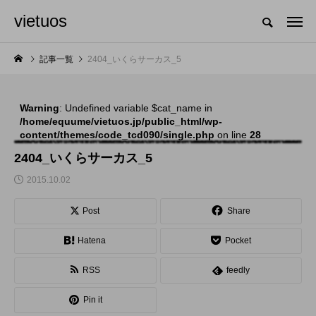
vietuos
国内のジャグリング情報を収集・整理・発信するメディア
記事一覧
2404_いくらサーカス_5
Warning
: Undefined variable $cat_name in
NEW POST
/home/equume/vietuos.jp/public_html/wp-
content/themes/code_tcd090/single.php
on line
28
舞台
発表会
2404_いくらサーカス_5
2015.10.02
Post
Share
Hatena
Pocket
RSS
feedly
「Dice ~the juggling
「JJF 2020」、開催
Pin it
show~」、第２回公
形式を変更。国内各地