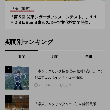
大会（関東）
「第５回 関東シガーボックスコンテスト」、１１
月２３日BumB東京スポーツ文化館にて開催。
期間別ランキング
週間
月間
年間
1
1
日本ジャグリング協会理事 松村高朗氏、エン
ジニアtypeにインタビュー掲載。
2019.06.21
トピックス
2
2
「帯広ジャグリングクラブ」の練習風景。