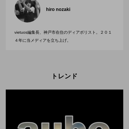
２２」、８月２６日開催。
hiro nozaki
「第５回 関東シガーボックスコンテス
2022.06.21
ト」、１１月２３日BumB東京スポーツ文
化館にて開催。
vietuos編集長、神戸市在住のディアボリスト。２０１
ブラボーコンテスト、１２月１１日開
2022.06.21
４年に当メディアを立ち上げ。
催。運営スタッフも募集中。
トレンド