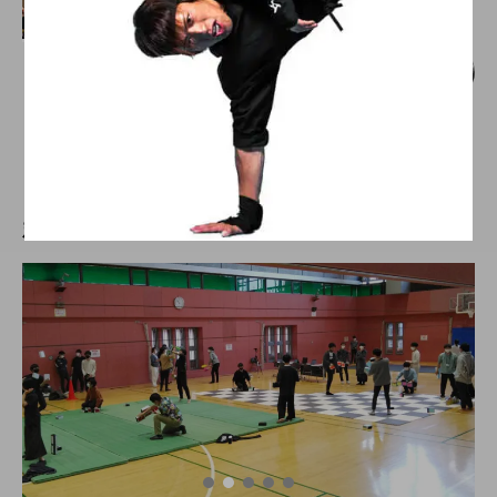
大会（中部）
【開催形式を変更】「JJF 2020」、２０
２０年９月１９日〜９月２１日、福井県
での開催が決定。
hiro
nozaki
2019.10.14
新着記事