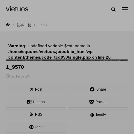
vietuos
国内のジャグリング情報を収集・整理・発信するメディア
記事一覧
1_9570
Warning
: Undefined variable $cat_name in
NEW POST
/home/equume/vietuos.jp/public_html/wp-
content/themes/code_tcd090/single.php
on line
28
発表会
イベント
1_9570
2019.07.24
Post
Share
Hatena
Pocket
RSS
feedly
「JJF 2020」、開催
「ディアボロサマーフ
Pin it
形式を変更。国内各地
ェスティバル ２０２