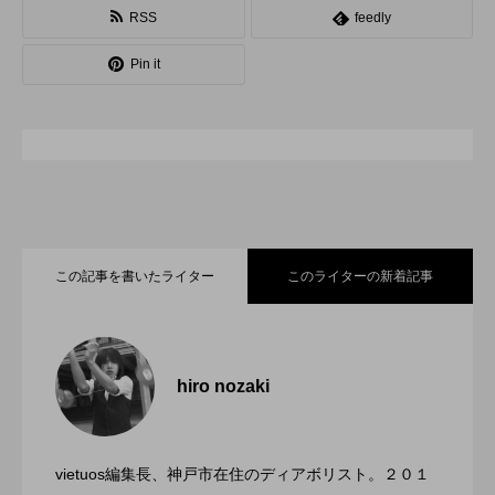
RSS
feedly
スピニングプレート
ピザ回し
ポイ
Pin it
メテオ
スタッフ
フープ
コンタクトジャグリング
マイナージャグリング
この記事を書いたライター
このライターの新着記事
「ディアボロサマーフェスティバル ２０
2022.06.21
２２」、８月２６日開催。
hiro nozaki
「第５回 関東シガーボックスコンテス
2022.06.21
ト」、１１月２３日BumB東京スポーツ文
化館にて開催。
vietuos編集長、神戸市在住のディアボリスト。２０１
ブラボーコンテスト、１２月１１日開