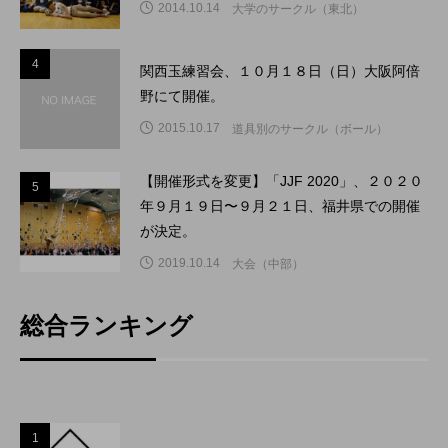
2014.10.14
大学のサークル（東北）
4
4
関西玉練習会、１０月１８日（日）大阪阿倍
野にて開催。
2015.10.17
道具別のサークル（ボール）
【開催形式を変更】「JJF 2020」、２０２０
5
5
年９月１９日〜９月２１日、福井県での開催
が決定。
2019.10.14
大会（中部）
総合ランキング
1