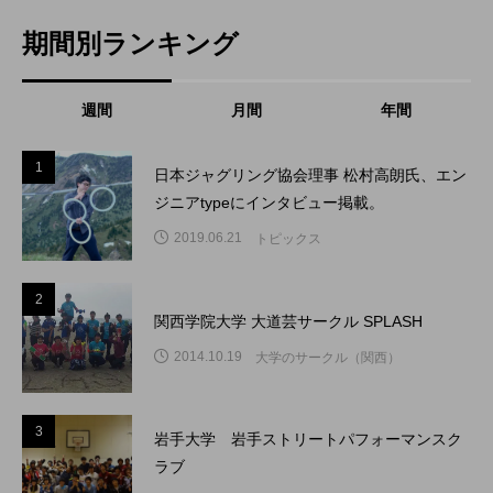
期間別ランキング
週間
月間
年間
1
1
日本ジャグリング協会理事 松村高朗氏、エン
ジニアtypeにインタビュー掲載。
2019.06.21
トピックス
2
2
関西学院大学 大道芸サークル SPLASH
2014.10.19
大学のサークル（関西）
3
3
岩手大学 岩手ストリートパフォーマンスク
ラブ