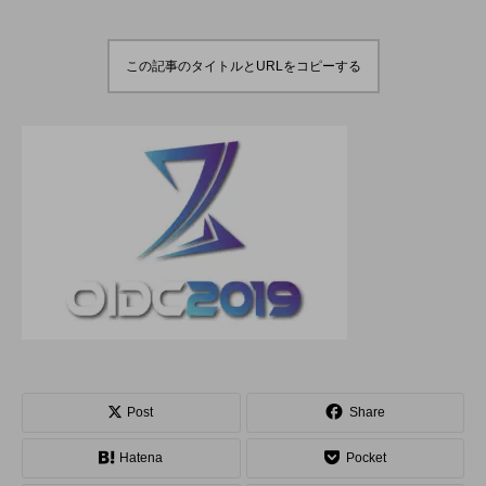
でオンラインとオフラ
２」、８月２６日開
インの合同開催へ。
催。
hiro
hiro
nozaki
nozaki
2020.08.18
2022.06.21
この記事のタイトルとURLをコピーする
地域と道具から探す
北海道
東北
関東
中部
関西
四国
中国
九州
沖縄
オンライン
ボール
クラブ
リング
ディアボロ
スティック
デビルスティック
Post
Share
フラワースティック
シガーボックス
Hatena
Pocket
ハット
シェーカーカップ