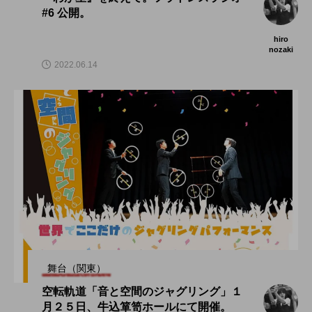
#6 公開。
hiro
nozaki
2022.06.14
舞台（関東）
空転軌道「音と空間のジャグリング」１
月２５日、牛込箪笥ホールにて開催。