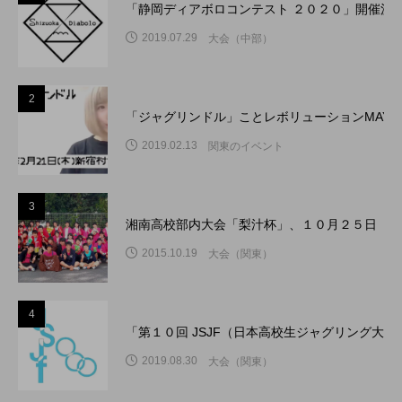
「静岡ディアボロコンテスト ２０２０」開催決
2019.07.29
大会（中部）
2
「ジャグリンドル」ことレボリューションMAY
2019.02.13
関東のイベント
3
湘南高校部内大会「梨汁杯」、１０月２５日（日
2015.10.19
大会（関東）
4
「第１０回 JSJF（日本高校生ジャグリング大
2019.08.30
大会（関東）