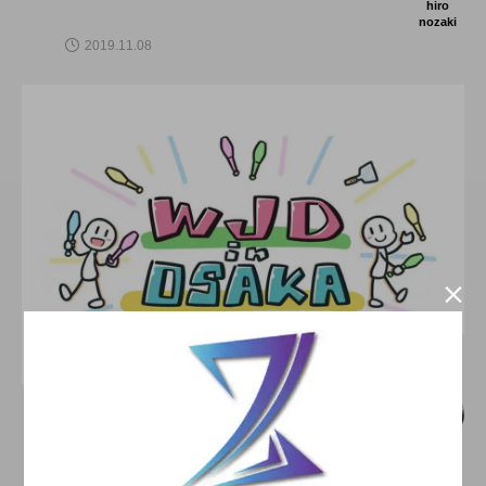
hiro
nozaki
2019.11.08

大阪のイベント
現地開催の復活。「WJD in OSAKA 202
2」、事前予約制にて開催。
hiro
nozaki