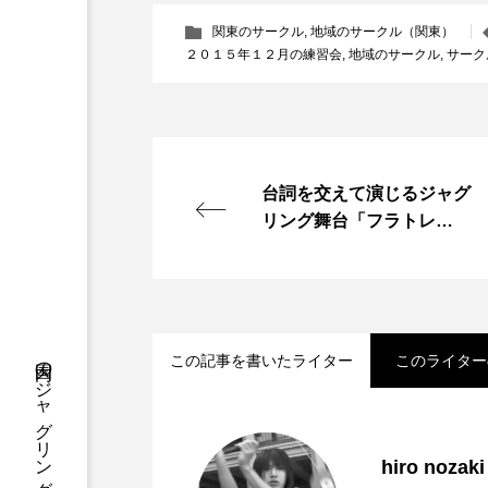
関東のサークル
,
地域のサークル（関東）
２０１５年１２月の練習会
,
地域のサークル
,
サーク
台詞を交えて演じるジャグ
リング舞台「フラトレ
ス」。第２回公演が決定。
この記事を書いたライター
このライター
「ディアボロサマーフェ
2022.06.21
hiro nozaki