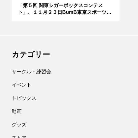
アボロサマーフ
ジャグリング新人戦、
０２
「第５回 関東シガーボックスコンテス
ブラ
ト」、１１月２３日BumB東京スポーツ文
運営
ィバル ２０２
運営メンバーを募集
化館にて開催。
８月２６日開
中。４月２３日（土）
hiro
を目途に。
nozaki
.06.21
2022.04.21
カテゴリー
サークル・練習会
イベント
トピックス
縄
オンライン
動画
フラワースティック
グッズ
ストア