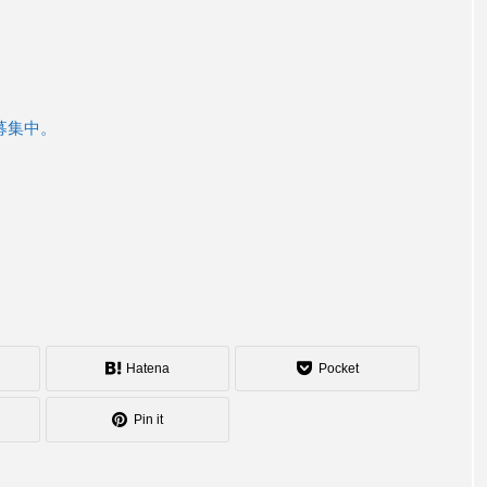
募集中。
Hatena
Pocket
Pin it