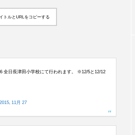
「JJF 2020」、開催形
「ディ
地の様子とフォト
「ディアボロサマーフェスティバル ２
２」、８月２６日開催。
式を変更。国内各地で
ェステ
イトルとURLをコピーする
オンラインとオフライ
２」、
hiro
hiro
ンの合同開催へ。
催。
nozaki
nozaki
2020.08.18
2022
2/26 全日長津田小学校にて行われます。 ※12/5と12/12
地域と道具から探す
2015, 11月 27
中部
関西
四国
中国
九州
沖
ング
ディアボロ
スティック
デビルスティック