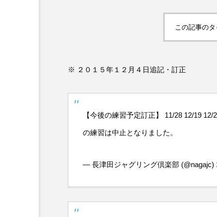
ボロサマーフ
「Dice ~the juggling s
「WJD 2022」終了。各
コンテスト結果。
ル ２０２
how~」、第２回公演
この記事のタ
月２６日開
のダイジェスト映像を
hiro
公開。東北の数少ない
nozaki
ジャグリングの舞台。
1
2022.06.16
※ ２０１５年１２月４日追記・訂正
【今後の練習予定訂正】 11/28 12/19 1
の練習は中止となりました。
— 長津田ジャグリング倶楽部 (@nagajc)
北海道
東北
関東
ボール
クラブ
リ