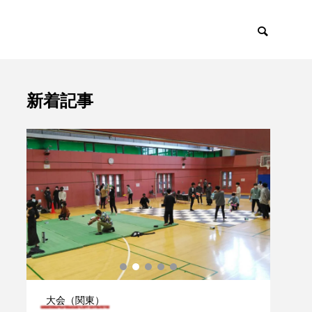
新着記事
ント
トピックス

大会（関東）
大会