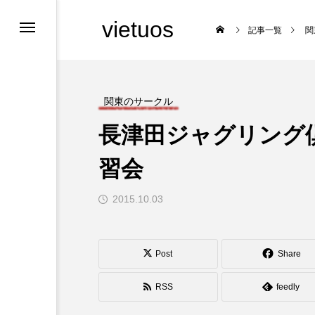
vietuos
記事一覧
関
関東のサークル
長津田ジャグリング
舞台
習会
2015.10.03

Post
Share
RSS
feedly
福岡のイベント