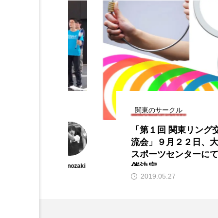
関東のサークル
「第１回 関東リング交
流会」９月２２日、大森
東
スポーツセンターにて開
開
催決定。
hiro nozaki
hi
2019.05.27