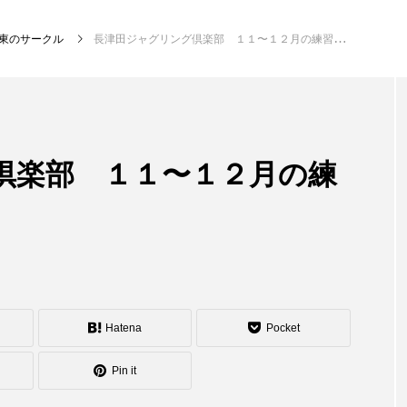
東のサークル
長津田ジャグリング倶楽部 １１〜１２月の練習会
NEW POST
倶楽部 １１〜１２月の練
発表会
イベ
Hatena
Pocket
Pin it
大会（関東）