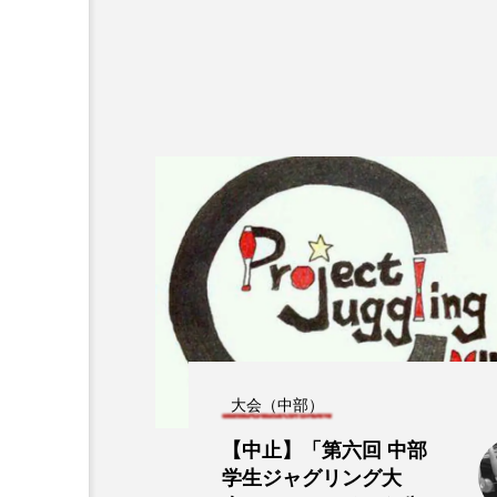
大会（中部）
【中止】「第六回 中部
学生ジャグリング大