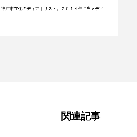
ックスコンテスト」、１１月２３日BumB東京スポーツ
編集長、神戸市在住のディアボリスト。２０１４年に当メディ
２月１１日開催。運営スタッフも募集中。
関連記事