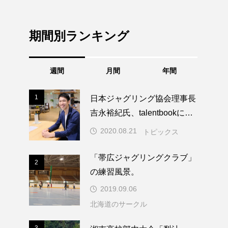
期間別ランキング
週間
月間
年間
1
1
日本ジャグリング協会理事長
吉永裕紀氏、talentbookにイ
ンタビュー掲載。
2020.08.21
トピックス
「帯広ジャグリングクラブ」
2
2
の練習風景。
2019.09.06
北海道のサークル
3
3