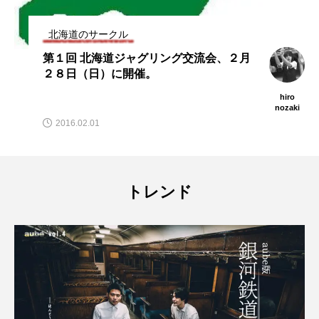
クル
北海道のサークル
道ジャグリング交流会、２月
「第９回 北海道
に開催。
月１０日、エル
hiro
nozaki
2019.04.05
トレンド