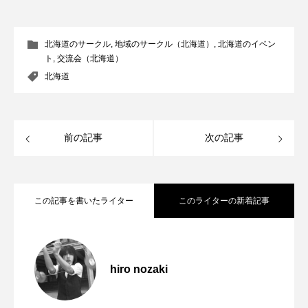
北海道のサークル
,
地域のサークル（北海道）
,
北海道のイベン
ト
,
交流会（北海道）
北海道
前の記事
次の記事
この記事を書いたライター
このライターの新着記事
「ディアボロサマーフェスティバル ２０
2022.06.21
２２」、８月２６日開催。
hiro nozaki
「第５回 関東シガーボックスコンテス
2022.06.21
ト」、１１月２３日BumB東京スポーツ文