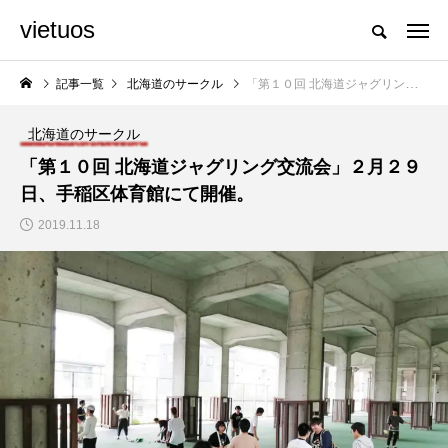
vietuos
国内のジャグリング情報を収集・整理・発信するメディア
記事一覧
北海道のサークル
「第１０回 北海道ジャグリング交流会」２月２９日、手稲区体育館にて開催。
北海道のサークル
NEW POST
「第１０回 北海道ジャグリング交流会」２月２９
日、手稲区体育館にて開催。
交流会
動画
2019.11.18
「Fanta Stick 202
国内１５名の３ディア
2」開催決定。
ボロプレイヤーによる