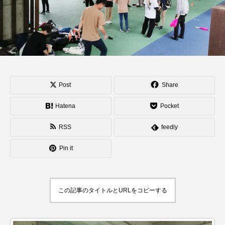
動画集「Japanese 3
diabolos Players」
hiro
hiro
が公開。
nozaki
nozaki
2022.06.20
2020.08.04
地域と道具から探す
Post
Share
北海道
東北
関東
中部
関西
Hatena
Pocket
四国
中国
九州
沖縄
RSS
feedly
オンライン
ボール
クラブ
リング
Pin it
ディアボロ
スティック
デビルスティック
この記事のタイトルとURLをコピーする
フラワースティック
シガーボックス
ハット
シェーカーカップ