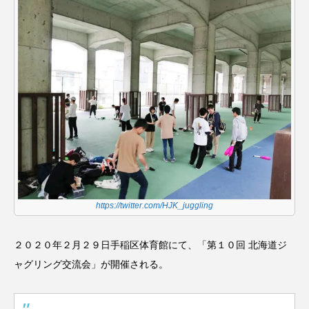
スピニングプレート
ピザ回し
ポイ
メテオ
スタッフ
フープ
コンタクトジャグリング
マイナージャグリング
https://twitter.com/HJK_juggling
２０２０年２月２９日手稲区体育館にて、「第１０回 北海道ジ
ャグリング交流会」が開催される。