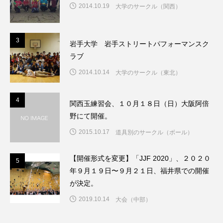
2014.10.19
大学のサークル（関西）
3
3
岩手大学 岩手ストリートパフォーマンスク
ラブ
2014.10.14
大学のサークル（東北）
4
4
関西玉練習会、１０月１８日（日）大阪阿倍
野にて開催。
2015.10.17
道具別のサークル（ボール）
【開催形式を変更】「JJF 2020」、２０２０
5
5
年９月１９日〜９月２１日、福井県での開催
が決定。
2019.10.14
大会（中部）