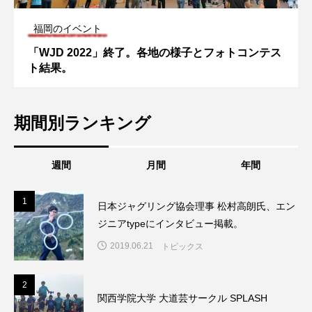
福岡のイベント
「WJD 2022」終了。各地の様子とフォトコンテス
ト結果。
期間別ランキング
週間
月間
年間
1
1
日本ジャグリング協会理事 松村高朗氏、エン
ジニアtypeにインタビュー掲載。
2019.06.21
トピックス
2
2
関西学院大学 大道芸サークル SPLASH