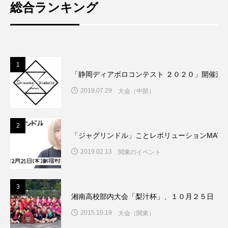
総合ランキング
1
「静岡ディアボロコンテスト ２０２０」開催決
2019.07.29
大会（中部）
2
「ジャグリンドル」ことレボリューションMAY
2019.02.13
関東のイベント
3
湘南高校部内大会「梨汁杯」、１０月２５日（日
2015.10.19
大会（関東）