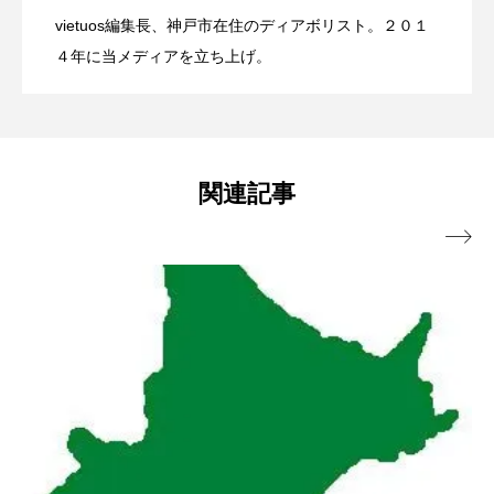
化館にて開催。
vietuos編集長、神戸市在住のディアボリスト。２０１
ブラボーコンテスト、１２月１１日開
2022.06.21
４年に当メディアを立ち上げ。
催。運営スタッフも募集中。
関連記事
