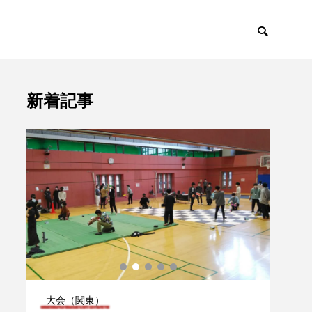
新着記事
ント
トピックス

大会（関東）
大会