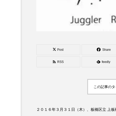
シガーボックス
ハット
スタッフ
フープ
Post
Share
RSS
feedly
この記事のタ
２０１６年３月３１日（木）、板橋区立 上板