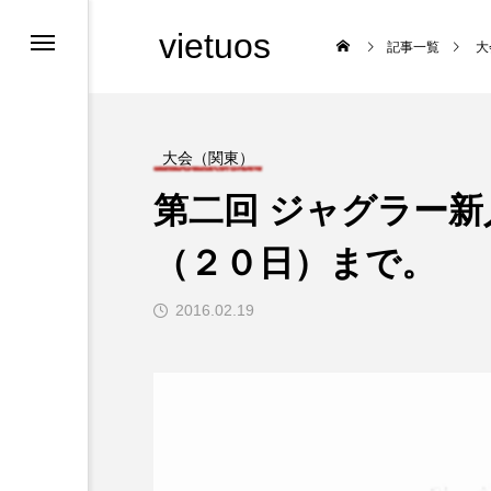
vietuos
記事一覧
大
大会（関東）
第二回 ジャグラー
舞台
（２０日）まで。
2016.02.19

福岡のイベント