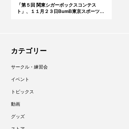
アボロサマーフ
ジャグリング新人戦、
０２
「第５回 関東シガーボックスコンテス
ブラ
ト」、１１月２３日BumB東京スポーツ文
運営
ィバル ２０２
運営メンバーを募集
化館にて開催。
８月２６日開
中。４月２３日（土）
hiro
を目途に。
nozaki
.06.21
2022.04.21
カテゴリー
サークル・練習会
イベント
トピックス
縄
オンライン
動画
フラワースティック
グッズ
ストア