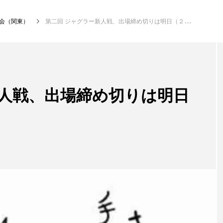
会（関東）
第二回 ジャグラー新人戦、出場締め切りは明日（２０日）まで。
NEW POST
新人戦、出場締め切りは明日
発表会
イベ
大会（関東）