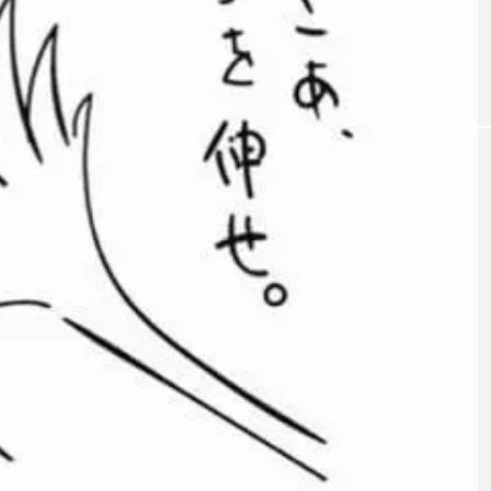
「JJF 2020」、開催形
「ディ
地の様子とフォト
「ディアボロサマーフェスティバル ２
２」、８月２６日開催。
式を変更。国内各地で
ェステ
オンラインとオフライ
２」、
hiro
hiro
ンの合同開催へ。
催。
nozaki
nozaki
2020.08.18
2022
地域と道具から探す
中部
関西
四国
中国
九州
沖
ング
ディアボロ
スティック
デビルスティック